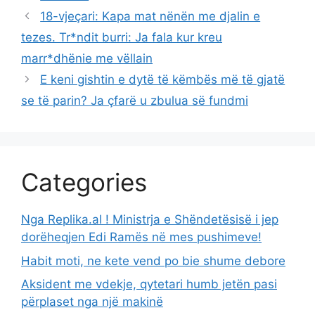
18-vjeçari: Kapa mat nënën me djalin e
tezes. Tr*ndit burri: Ja fala kur kreu
marr*dhënie me vëllain
E keni gishtin e dytë të këmbës më të gjatë
se të parin? Ja çfarë u zbulua së fundmi
Categories
Nga Replika.al ! Ministrja e Shëndetësisë i jep
dorëheqjen Edi Ramës në mes pushimeve!
Habit moti, ne kete vend po bie shume debore
Aksident me vdekje, qytetari humb jetën pasi
përplaset nga një makinë