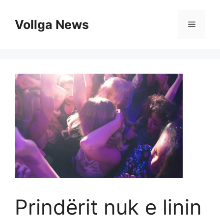
Skip
to
Vollga News
Menu
content
Ρrindërit nuk e linin