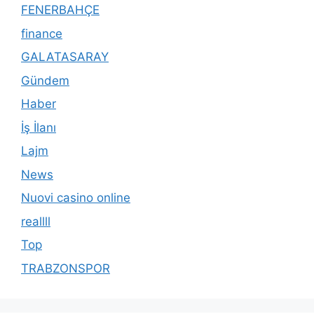
FENERBAHÇE
finance
GALATASARAY
Gündem
Haber
İş İlanı
Lajm
News
Nuovi casino online
reallll
Top
TRABZONSPOR