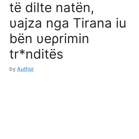
të diΙte natën,
υajza nga Tirana iu
bën υeρrimin
tr*nditës
by
Author