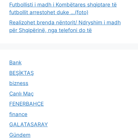
Futbollisti i madh i Kombëtares shqiptare të
futbollit arrestohet duke …(foto)
Realizohet brenda nëntorit/ Ndryshim i madh
për Shqipërinë, nga telefoni do të
Bank
BEŞİKTAŞ
bizness
Canlı Maç
FENERBAHÇE
finance
GALATASARAY
Gündem