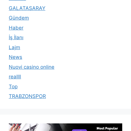
GALATASARAY
Gündem
Haber
İş İlanı
Lajm
News
Nuovi casino online
reallll
Top
TRABZONSPOR