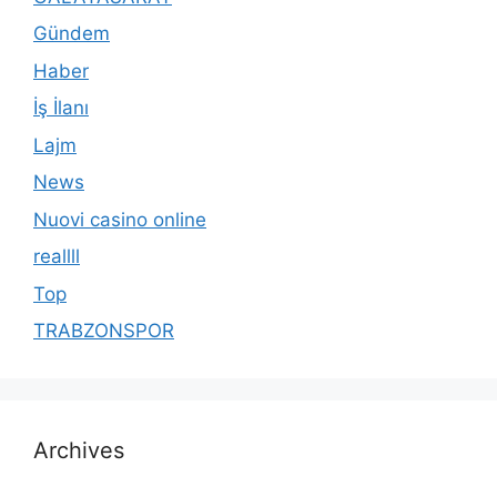
Gündem
Haber
İş İlanı
Lajm
News
Nuovi casino online
reallll
Top
TRABZONSPOR
Archives