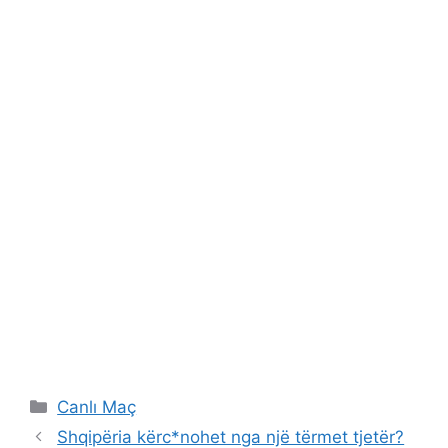
Categories
Canlı Maç
Shqipëria kërc*nohet nga një tërmet tjetër?