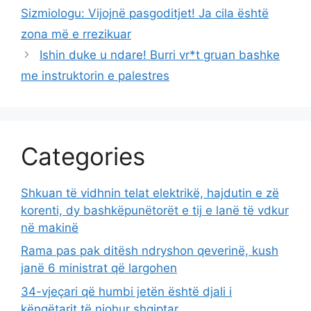
Sizmiologu: Vijojnë pasgoditjet! Ja cila është
zona më e rrezikuar
Ishin duke u ndare! Burri vr*t gruan bashke
me instruktorin e palestres
Categories
Shkuan të vidhnin telat elektrikë, hajdutin e zë
korenti, dy bashkëpunëtorët e tij e lanë të vdkur
në makinë
Rama pas pak ditësh ndryshon qeverinë, kush
janë 6 ministrat që largohen
34-vjeçari që humbi jetën është djali i
këngëtarit të njohur shqiptar