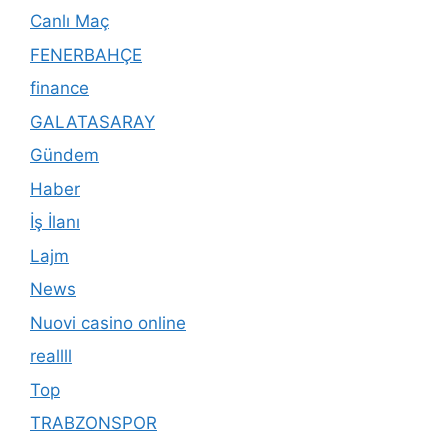
Canlı Maç
FENERBAHÇE
finance
GALATASARAY
Gündem
Haber
İş İlanı
Lajm
News
Nuovi casino online
reallll
Top
TRABZONSPOR