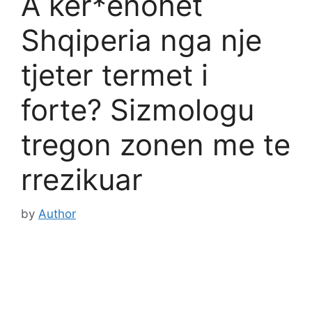
A kër*ënohet
Shqiperia nga nje
tjeter termet i
forte? Sizmologu
tregon zonen me te
rrezikuar
by
Author