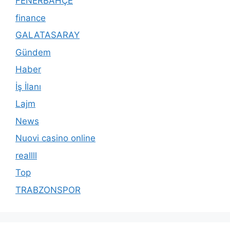
FENERBAHÇE
finance
GALATASARAY
Gündem
Haber
İş İlanı
Lajm
News
Nuovi casino online
reallll
Top
TRABZONSPOR