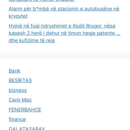
Alarm për b*mbë në stacionin e autobusëve në
kryqytet
Hyjnë në fuqi ndryshimet e Kodit Rrugor, nëse
kapesh 2 herë i dehur në timon heqje patente …
dhe kufizime të reja
Bank
BEŞİKTAŞ
bizness
Canlı Maç
FENERBAHÇE
finance
GALATASARAY