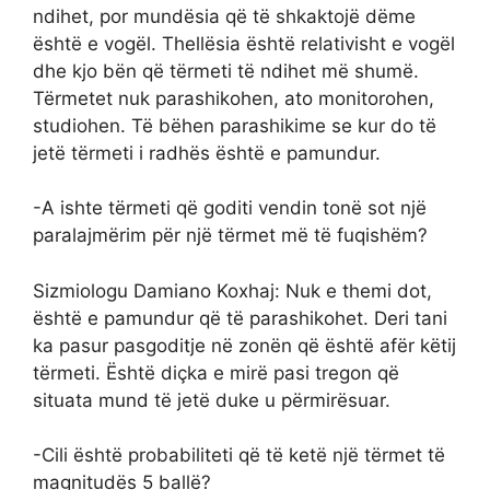
ndihet, por mundësia që të shkaktojë dëme
është e vogël. Thellësia është relativisht e vogël
dhe kjo bën që tërmeti të ndihet më shumë.
Tërmetet nuk parashikohen, ato monitorohen,
studiohen. Të bëhen parashikime se kur do të
jetë tërmeti i radhës është e pamundur.
-A ishte tërmeti që goditi vendin tonë sot një
paralajmërim për një tërmet më të fuqishëm?
Sizmiologu Damiano Koxhaj: Nuk e themi dot,
është e pamundur që të parashikohet. Deri tani
ka pasur pasgoditje në zonën që është afër këtij
tërmeti. Është diçka e mirë pasi tregon që
situata mund të jetë duke u përmirësuar.
-Cili është probabiliteti që të ketë një tërmet të
magnitudës 5 ballë?