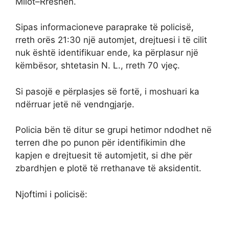
Milot–Rrëshen.
Sipas informacioneve paraprake të policisë,
rreth orës 21:30 një automjet, drejtuesi i të cilit
nuk është identifikuar ende, ka përplasur një
këmbësor, shtetasin N. L., rreth 70 vjeç.
Si pasojë e përplasjes së fortë, i moshuari ka
ndërruar jetë në vendngjarje.
Policia bën të ditur se grupi hetimor ndodhet në
terren dhe po punon për identifikimin dhe
kapjen e drejtuesit të automjetit, si dhe për
zbardhjen e plotë të rrethanave të aksidentit.
Njoftimi i policisë: