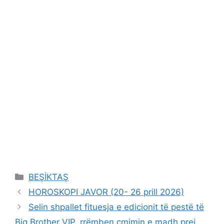
Categories
BEŞİKTAŞ
HOROSKOPI JAVOR (20- 26 prill 2026)
Selin shpallet fituesja e edicionit të pestë të
Big Brother VIP, rrëmben çmimin e madh prej