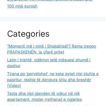
100 mijë eurosh
Categories
“Momenti më i mirë i Shqipërisë!”/ Rama tregon
PRAPASKENËN, ja çfarë pritet
Lajm i trishtë, ndërron jetë mësuesi shumē i
dashur
Tirana po ‘pervelohet’, ne kete qytet nisi stuhia e
papritur, reshje të dendura shiu dhe breshër
(Video)
Tezja dhe nipi gjenden të vdkur në një
apartament, mister rrethanat e ngjarjes