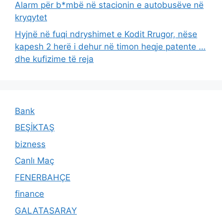
Alarm për b*mbë në stacionin e autobusëve në
kryqytet
Hyjnë në fuqi ndryshimet e Kodit Rrugor, nëse
kapesh 2 herë i dehur në timon heqje patente …
dhe kufizime të reja
Bank
BEŞİKTAŞ
bizness
Canlı Maç
FENERBAHÇE
finance
GALATASARAY