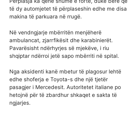
Përplasja ka qenë shumë e fortë, duke bërë që
të dy automjetet të përplaseshin edhe me disa
makina të parkuara në rrugë.
Në vendngjarje mbërritën menjëherë
ambulancat, zjarrfikësit dhe karabinierët.
Pavarësisht ndërhyrjes së mjekëve, i riu
shqiptar ndërroi jetë sapo mbërriti në spital.
Nga aksidenti kanë mbetur të plagosur lehtë
edhe shoferja e Toyota-s dhe një tjetër
pasagjer i Mercedesit. Autoritetet italiane po
hetojnë për të zbardhur shkaqet e sakta të
ngjarjes.