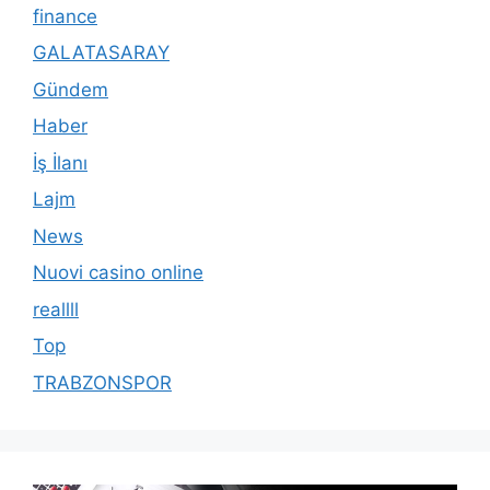
finance
GALATASARAY
Gündem
Haber
İş İlanı
Lajm
News
Nuovi casino online
reallll
Top
TRABZONSPOR