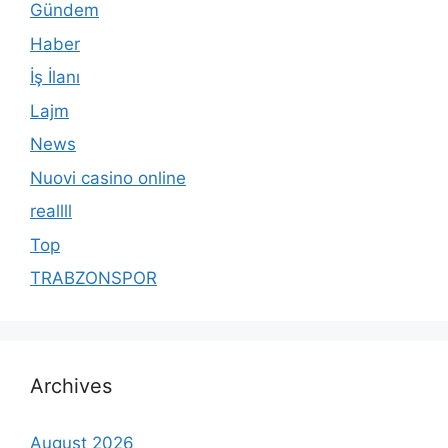
Gündem
Haber
İş İlanı
Lajm
News
Nuovi casino online
reallll
Top
TRABZONSPOR
Archives
August 2026