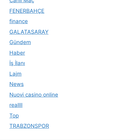
Canlı Maç
FENERBAHÇE
finance
GALATASARAY
Gündem
Haber
İş İlanı
Lajm
News
Nuovi casino online
reallll
Top
TRABZONSPOR