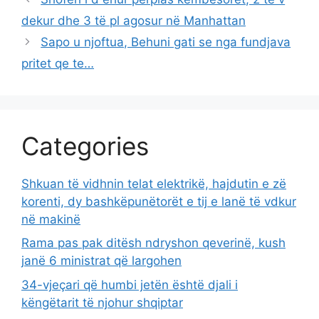
dekur dhe 3 të pl agosur në Manhattan
Sapo u njoftua, Behuni gati se nga fundjava
pritet qe te…
Categories
Shkuan të vidhnin telat elektrikë, hajdutin e zë
korenti, dy bashkëpunëtorët e tij e lanë të vdkur
në makinë
Rama pas pak ditësh ndryshon qeverinë, kush
janë 6 ministrat që largohen
34-vjeçari që humbi jetën është djali i
këngëtarit të njohur shqiptar