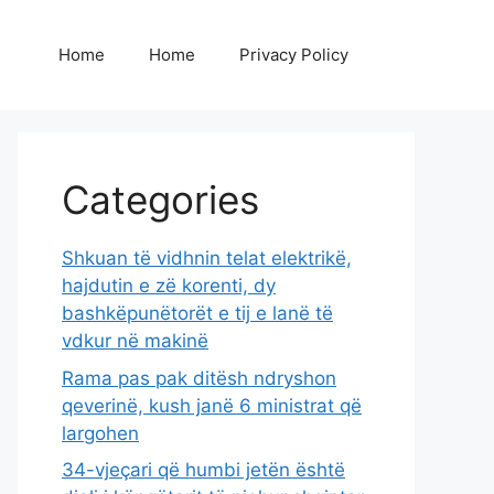
Home
Home
Privacy Policy
Categories
Shkuan të vidhnin telat elektrikë,
hajdutin e zë korenti, dy
bashkëpunëtorët e tij e lanë të
vdkur në makinë
Rama pas pak ditësh ndryshon
qeverinë, kush janë 6 ministrat që
largohen
34-vjeçari që humbi jetën është