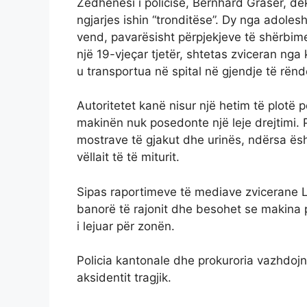
Zëdhënësi i policisë, Bernhard Graser, de
ngjarjes ishin “tronditëse”. Dy nga adolesh
vend, pavarësisht përpjekjeve të shërbimeve
një 19-vjeçar tjetër, shtetas zviceran nga
u transportua në spital në gjendje të rën
Autoritetet kanë nisur një hetim të plotë p
makinën nuk posedonte një leje drejtimi. 
mostrave të gjakut dhe urinës, ndërsa ësh
vëllait të të miturit.
Sipas raportimeve të mediave zvicerane LeC
banorë të rajonit dhe besohet se makina p
i lejuar për zonën.
Policia kantonale dhe prokuroria vazhdojn
aksidentit tragjik.