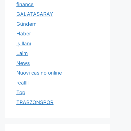
finance
GALATASARAY
Gündem
Haber
İş İlanı
Lajm
News
Nuovi casino online
reallll
Top
TRABZONSPOR