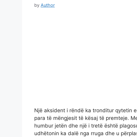
by
Author
Një aksident i rëndë ka tronditur qytetin 
para të mëngjesit të kësaj të premteje. M
humbur jetën dhe një i tretë është plagos
udhëtonin ka dalë nga rruga dhe u përpla