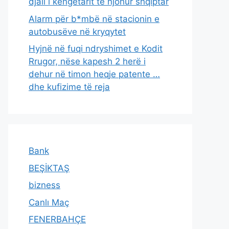
djali i këngëtarit të njohur shqiptar
Alarm për b*mbë në stacionin e
autobusëve në kryqytet
Hyjnë në fuqi ndryshimet e Kodit
Rrugor, nëse kapesh 2 herë i
dehur në timon heqje patente …
dhe kufizime të reja
Bank
BEŞİKTAŞ
bizness
Canlı Maç
FENERBAHÇE