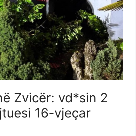
në Zvicër: vd*sin 2
jtuesi 16-vjeçar