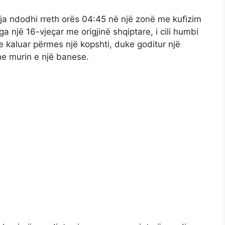
rja ndodhi rreth orës 04:45 në një zonë me kufizim
ga një 16-vjeçar me origjinë shqiptare, i cili humbi
e kaluar përmes një kopshti, duke goditur një
e murin e një banese.