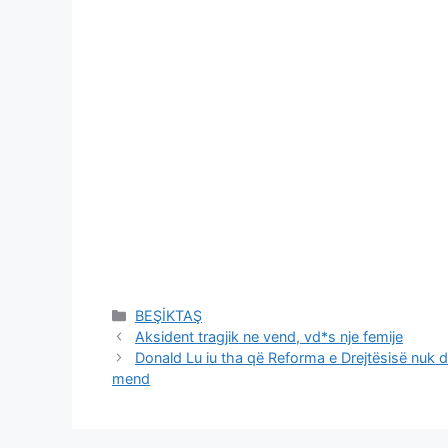
Categories
BEŞİKTAŞ
Aksident tragjik ne vend, vd*s nje femije
Donald Lu iu tha që Reforma e Drejtësisë nuk d
mend