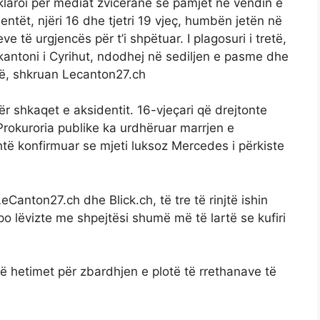
klaroi për mediat zvicerane se pamjet në vendin e
entët, njëri 16 dhe tjetri 19 vjeç, humbën jetën në
 të urgjencës për t’i shpëtuar. I plagosuri i tretë,
 kantoni i Cyrihut, ndodhej në sediljen e pasme dhe
dë, shkruan Lecanton27.ch
ër shkaqet e aksidentit. 16-vjeçari që drejtonte
Prokuroria publike ka urdhëruar marrjen e
të konfirmuar se mjeti luksoz Mercedes i përkiste
anton27.ch dhe Blick.ch, të tre të rinjtë ishin
o lëvizte me shpejtësi shumë më të lartë se kufiri
ë hetimet për zbardhjen e plotë të rrethanave të