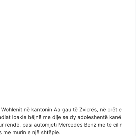
e Wohlenit në kantonin Aargau të Zvicrës, në orët e
ediat loakle bëjnë me dije se dy adoleshentë kanë
ur rëndë, pasi automjeti Mercedes Benz me të cilin
s me murin e një shtëpie.