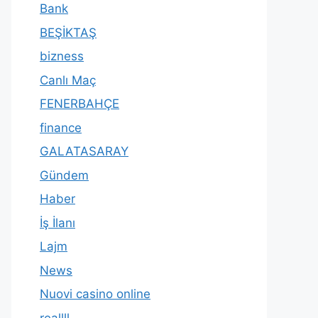
Bank
BEŞİKTAŞ
bizness
Canlı Maç
FENERBAHÇE
finance
GALATASARAY
Gündem
Haber
İş İlanı
Lajm
News
Nuovi casino online
reallll