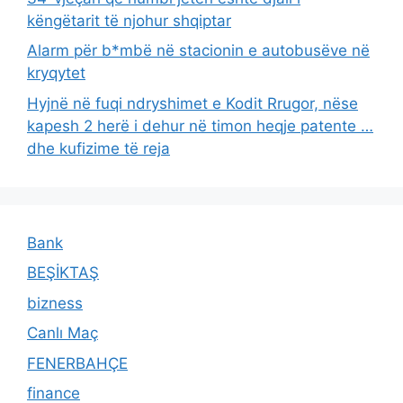
këngëtarit të njohur shqiptar
Alarm për b*mbë në stacionin e autobusëve në
kryqytet
Hyjnë në fuqi ndryshimet e Kodit Rrugor, nëse
kapesh 2 herë i dehur në timon heqje patente …
dhe kufizime të reja
Bank
BEŞİKTAŞ
bizness
Canlı Maç
FENERBAHÇE
finance