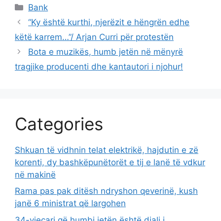
Categories
Bank
“Ky është kurthi, njerëzit e hëngrën edhe
këtë karrem…”/ Arjan Curri për protestën
Bota e muzikës, humb jetën në mënyrë
tragjike producenti dhe kantautori i njohur!
Categories
Shkuan të vidhnin telat elektrikë, hajdutin e zë
korenti, dy bashkëpunëtorët e tij e lanë të vdkur
në makinë
Rama pas pak ditësh ndryshon qeverinë, kush
janë 6 ministrat që largohen
34-vjeçari që humbi jetën është djali i