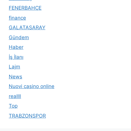
FENERBAHÇE
finance
GALATASARAY
Gündem
Haber
İş İlanı
Lajm
News
Nuovi casino online
reallll
Top
TRABZONSPOR