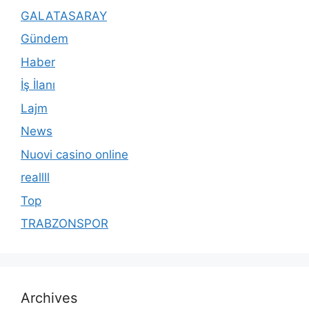
GALATASARAY
Gündem
Haber
İş İlanı
Lajm
News
Nuovi casino online
reallll
Top
TRABZONSPOR
Archives