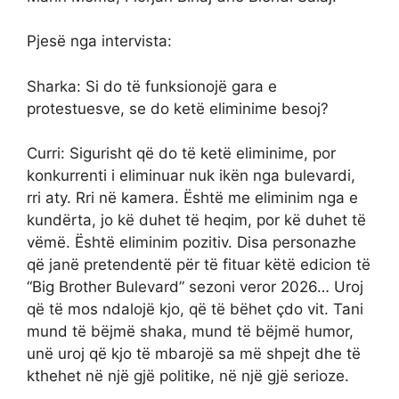
Pjesë nga intervista:
Sharka: Si do të funksionojë gara e
protestuesve, se do ketë eliminime besoj?
Curri: Sigurisht që do të ketë eliminime, por
konkurrenti i eliminuar nuk ikën nga bulevardi,
rri aty. Rri në kamera. Është me eliminim nga e
kundërta, jo kë duhet të heqim, por kë duhet të
vëmë. Është eliminim pozitiv. Disa personazhe
që janë pretendentë për të fituar këtë edicion të
“Big Brother Bulevard” sezoni veror 2026… Uroj
që të mos ndalojë kjo, që të bëhet çdo vit. Tani
mund të bëjmë shaka, mund të bëjmë humor,
unë uroj që kjo të mbarojë sa më shpejt dhe të
kthehet në një gjë politike, në një gjë serioze.