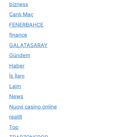
bizness
Canlı Maç
FENERBAHÇE
finance
GALATASARAY
Gündem
Haber
İş İlanı
Lajm
News
Nuovi casino online
reallll
Top