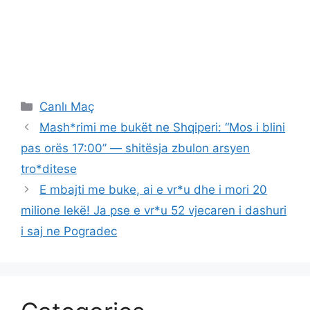
Categories
Canlı Maç
Mash*rimi me bukët ne Shqiperi: “Mos i blini
pas orës 17:00” — shitësja zbulon arsyen
tro*ditese
E mbajti me buke, ai e vr*u dhe i mori 20
milione lekë! Ja pse e vr*u 52 vjecaren i dashuri
i saj ne Pogradec