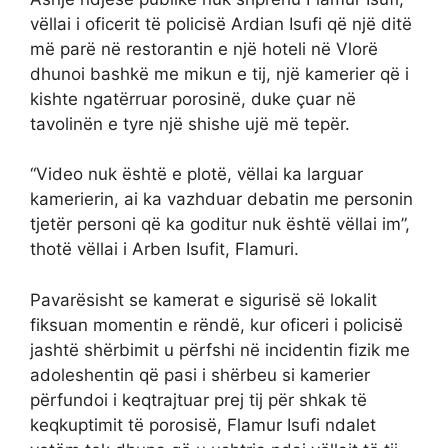
vëllai i oficerit të policisë Ardian Isufi që një ditë
më parë në restorantin e një hoteli në Vlorë
dhunoi bashkë me mikun e tij, një kamerier që i
kishte ngatërruar porosinë, duke çuar në
tavolinën e tyre një shishe ujë më tepër.
“Video nuk është e plotë, vëllai ka larguar
kamerierin, ai ka vazhduar debatin me personin
tjetër personi që ka goditur nuk është vëllai im”,
thotë vëllai i Arben Isufit, Flamuri.
Pavarësisht se kamerat e sigurisë së lokalit
fiksuan momentin e rëndë, kur oficeri i policisë
jashtë shërbimit u përfshi në incidentin fizik me
adoleshentin që pasi i shërbeu si kamerier
përfundoi i keqtrajtuar prej tij për shkak të
keqkuptimit të porosisë, Flamur Isufi ndalet