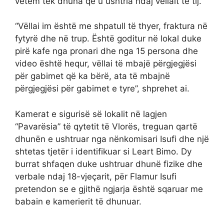
vetëm tek dhuna që u ushtria ndaj vëllait të tij.
“Vëllai im është me shpatull të thyer, fraktura në
fytyrë dhe në trup. Është goditur në lokal duke
pirë kafe nga pronari dhe nga 15 persona dhe
video është hequr, vëllai të mbajë përgjegjësi
për gabimet që ka bërë, ata të mbajnë
përgjegjësi për gabimet e tyre”, shprehet ai.
Kamerat e sigurisë së lokalit në lagjen
“Pavarësia” të qytetit të Vlorës, treguan qartë
dhunën e ushtruar nga nënkomisari Isufi dhe një
shtetas tjetër i identifikuar si Leart Bimo. Dy
burrat shfaqen duke ushtruar dhunë fizike dhe
verbale ndaj 18-vjeçarit, për Flamur Isufi
pretendon se e gjithë ngjarja është sqaruar me
babain e kamerierit të dhunuar.