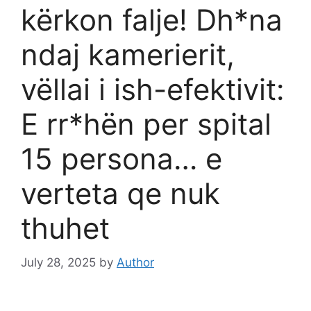
kërkon falje! Dh*na
ndaj kamerierit,
vëllai i ish-efektivit:
E rr*hën per spital
15 persona… e
verteta qe nuk
thuhet
July 28, 2025
by
Author