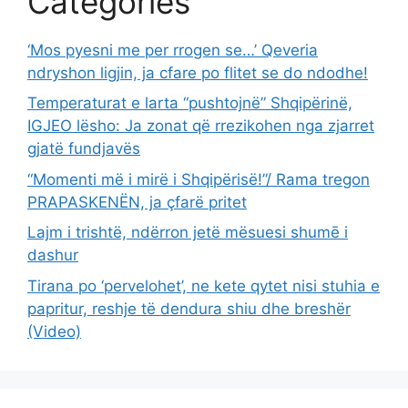
Categories
‘Mos pyesni me per rrogen se…’ Qeveria
ndryshon ligjin, ja cfare po flitet se do ndodhe!
Temperaturat e larta “pushtojnë” Shqipërinë,
IGJEO lësho: Ja zonat që rrezikohen nga zjarret
gjatë fundjavës
“Momenti më i mirë i Shqipërisë!”/ Rama tregon
PRAPASKENËN, ja çfarë pritet
Lajm i trishtë, ndërron jetë mësuesi shumē i
dashur
Tirana po ‘pervelohet’, ne kete qytet nisi stuhia e
papritur, reshje të dendura shiu dhe breshër
(Video)