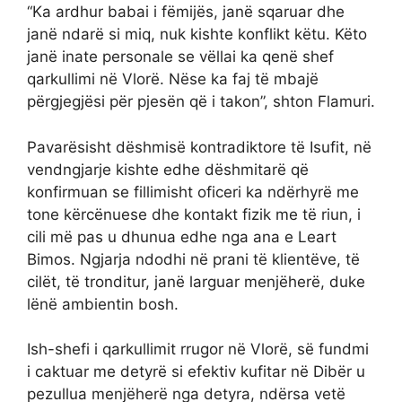
“Ka ardhur babai i fëmijës, janë sqaruar dhe
janë ndarë si miq, nuk kishte konflikt këtu. Këto
janë inate personale se vëllai ka qenë shef
qarkullimi në Vlorë. Nëse ka faj të mbajë
përgjegjësi për pjesën që i takon”, shton Flamuri.
Pavarësisht dëshmisë kontradiktore të Isufit, në
vendngjarje kishte edhe dëshmitarë që
konfirmuan se fillimisht oficeri ka ndërhyrë me
tone kërcënuese dhe kontakt fizik me të riun, i
cili më pas u dhunua edhe nga ana e Leart
Bimos. Ngjarja ndodhi në prani të klientëve, të
cilët, të tronditur, janë larguar menjëherë, duke
lënë ambientin bosh.
Ish-shefi i qarkullimit rrugor në Vlorë, së fundmi
i caktuar me detyrë si efektiv kufitar në Dibër u
pezullua menjëherë nga detyra, ndërsa vetë