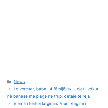
Categories
News
I divorcuar, baba i 4 fëmijëve/ U gjet i vdkur
në banesë me plagë në trup, detaje të reja
E ëma i kërkoi largimin/ Vjen reagimi i