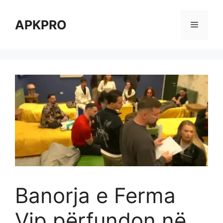
Skip
to
APKPRO
Menu
content
Banorja e Ferma
Vip përfundon në