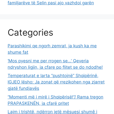
familjarëve të Selin pasi ajo vazhdoi garën
Categories
Parashikimi qe ngorh zemrat, ja kush ka me
shume fat
‘Mos pyesni me per rrogen se…’ Qeveria
ndryshon ligjin, ja cfare po flitet se do ndodhe!
Temperaturat e larta “pushtojnë” Shqipërinë,
IGJEO lësho: Ja zonat që rrezikohen nga zjarret
gjatë fundjavës
“Momenti më i mirë i Shqipërisë!”/ Rama tregon
PRAPASKENËN, ja çfarë pritet
Lajm i trishtë, ndërron jetë mësuesi shumē i