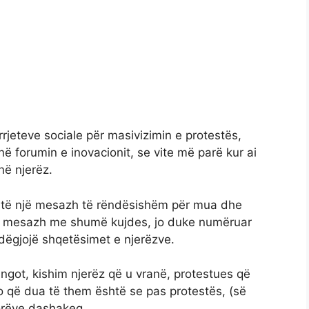
 rrjeteve sociale për masivizimin e protestës,
ë forumin e inovacionit, se vite më parë kur ai
në njerëz.
testë një mesazh të rëndësishëm për mua dhe
të mesazh me shumë kujdes, jo duke numëruar
 dëgjojë shqetësimet e njerëzve.
ingot, kishim njerëz që u vranë, protestues që
 që dua të them është se pas protestës, (së
orëve dashakeq.