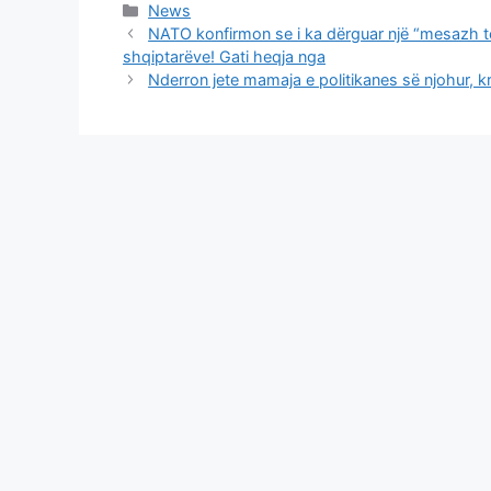
Categories
News
NATO konfirmon se i ka dërguar një “mesazh të 
shqiptarëve! Gati heqja nga
Nderron jete mamaja e politikanes së njohur, k