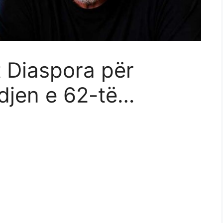
t Diaspora për
djen e 62-të…