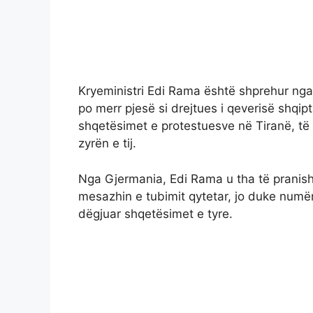
Kryeministri Edi Rama është shprehur nga 
po merr pjesë si drejtues i qeverisë shqipt
shqetësimet e protestuesve në Tiranë, të
zyrën e tij.
Nga Gjermania, Edi Rama u tha të pranis
mesazhin e tubimit qytetar, jo duke numër
dëgjuar shqetësimet e tyre.