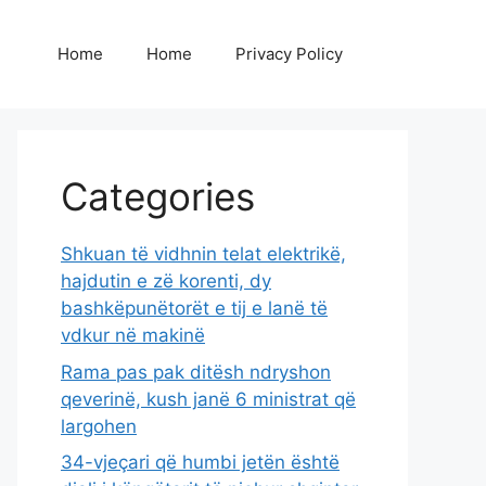
Home
Home
Privacy Policy
Categories
Shkuan të vidhnin telat elektrikë,
hajdutin e zë korenti, dy
bashkëpunëtorët e tij e lanë të
vdkur në makinë
Rama pas pak ditësh ndryshon
qeverinë, kush janë 6 ministrat që
largohen
34-vjeçari që humbi jetën është