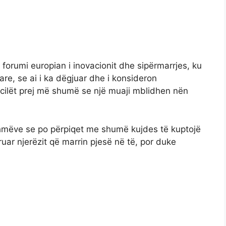
forumi europian i inovacionit dhe sipërmarrjes, ku
are, se ai i ka dëgjuar dhe i konsideron
 cilët prej më shumë se një muaji mblidhen nën
hmëve se po përpiqet me shumë kujdes të kuptojë
uar njerëzit që marrin pjesë në të, por duke