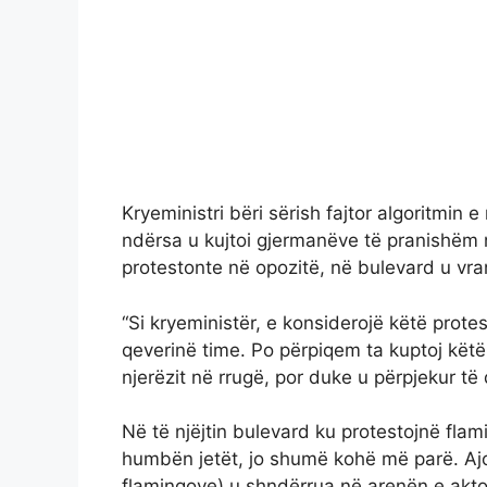
Kryeministri bëri sërish fajtor algoritmin e
ndërsa u kujtoi gjermanëve të pranishëm n
protestonte në opozitë, në bulevard u vra
“Si kryeministër, e konsiderojë këtë pro
qeverinë time. Po përpiqem ta kuptoj kë
njerëzit në rrugë, por duke u përpjekur të
Në të njëjtin bulevard ku protestojnë flam
humbën jetët, jo shumë kohë më parë. Ajo
flamingove) u shndërrua në arenën e akt