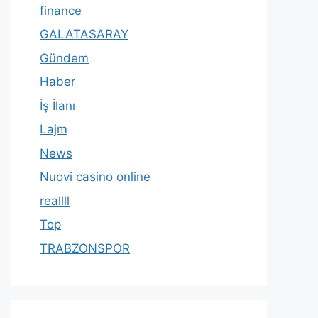
finance
GALATASARAY
Gündem
Haber
İş İlanı
Lajm
News
Nuovi casino online
reallll
Top
TRABZONSPOR