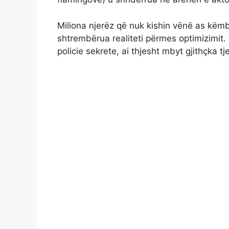
Miliona njerëz që nuk kishin vënë as këmb
shtrembërua realiteti përmes optimizimit.
policie sekrete, ai thjesht mbyt gjithçka t