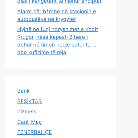
djali i këngëtarit të njohur shqiptar
Alarm për b*mbë në stacionin e
autobusëve në kryqytet
Hyjnë në fuqi ndryshimet e Kodit
Rrugor, nëse kapesh 2 herë i
dehur në timon heqje patente …
dhe kufizime të reja
Bank
BEŞİKTAŞ
bizness
Canlı Maç
FENERBAHÇE