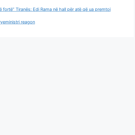
fortë” Tiranës: Edi Rama në hall për atë që ua premtoi
ryeministri reagon