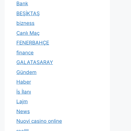
Bank
BEŞİKTAŞ
bizness
Canlı Maç
FENERBAHÇE
finance
GALATASARAY
Gündem
Haber
İş İlanı
Lajm
News
Nuovi casino online
reallll