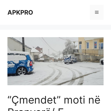
Skip
to
APKPRO
Menu
content
“Çmendet” moti në