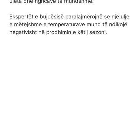
ulëta dhe ngricave të mundshme.
Ekspertët e bujqësisë paralajmërojnë se një ulje
e mëtejshme e temperaturave mund të ndikojë
negativisht në prodhimin e këtij sezoni.