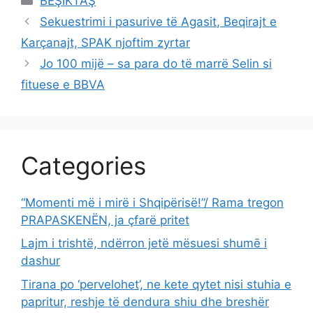
BEŞİKTAŞ
Sekuestrimi i pasurive të Agasit, Beqirajt e
Karçanajt, SPAK njoftim zyrtar
Jo 100 mijë – sa para do të marrë Selin si
fituese e BBVA
Categories
“Momenti më i mirë i Shqipërisë!”/ Rama tregon
PRAPASKENËN, ja çfarë pritet
Lajm i trishtë, ndërron jetë mësuesi shumē i
dashur
Tirana po ‘pervelohet’, ne kete qytet nisi stuhia e
papritur, reshje të dendura shiu dhe breshër