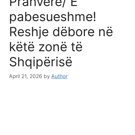
Pranverë/ E
pabesueshme!
Reshje dëbore në
këtë zonë të
Shqipërisë
April 21, 2026
by
Author