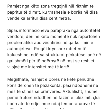
Pamjet nga këto zona tregojnë një rikthim të
papritur të dimrit, ku trashësia e borës në disa
vende ka arritur disa centimetra.
Sipas informacioneve paraprake nga autoritetet
vendore, deri në këto momente nuk raportohen
problematika apo vështirësi në qarkullimin e
automjeteve. Rrugët kryesore mbeten të
kalueshme, ndërsa strukturat përkatëse janë në
gatishmëri për të ndërhyrë në rast se reshjet
vijojnë me intensitet më të lartë.
Megjithatë, reshjet e borës në këtë periudhë
konsiderohen të pazakonta, pasi ndodhemi në
mes të stinës së pranverës. Aktualisht, shumë
pemë frutore ndodhen në fazën e lulëzimit, çka
i bën ato të ndjeshme ndaj temperaturave të