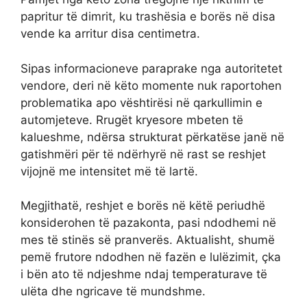
papritur të dimrit, ku trashësia e borës në disa
vende ka arritur disa centimetra.
Sipas informacioneve paraprake nga autoritetet
vendore, deri në këto momente nuk raportohen
problematika apo vështirësi në qarkullimin e
automjeteve. Rrugët kryesore mbeten të
kalueshme, ndërsa strukturat përkatëse janë në
gatishmëri për të ndërhyrë në rast se reshjet
vijojnë me intensitet më të lartë.
Megjithatë, reshjet e borës në këtë periudhë
konsiderohen të pazakonta, pasi ndodhemi në
mes të stinës së pranverës. Aktualisht, shumë
pemë frutore ndodhen në fazën e lulëzimit, çka
i bën ato të ndjeshme ndaj temperaturave të
ulëta dhe ngricave të mundshme.