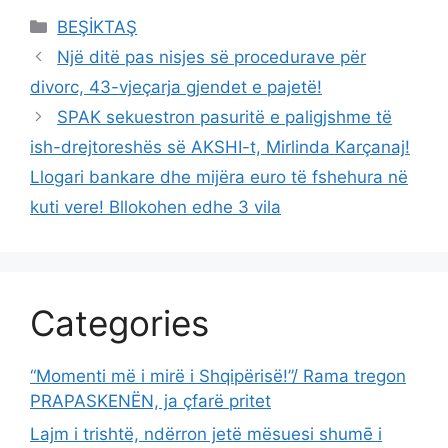
Categories
BEŞİKTAŞ
Një ditë pas nisjes së procedurave për
divorc, 43-vjeçarja gjendet e pajetë!
SPAK sekuestron pasuritë e paligjshme të
ish-drejtoreshës së AKSHI-t, Mirlinda Karçanaj!
Llogari bankare dhe mijëra euro të fshehura në
kuti vere! Bllokohen edhe 3 vila
Categories
“Momenti më i mirë i Shqipërisë!”/ Rama tregon
PRAPASKENËN, ja çfarë pritet
Lajm i trishtë, ndërron jetë mësuesi shumē i