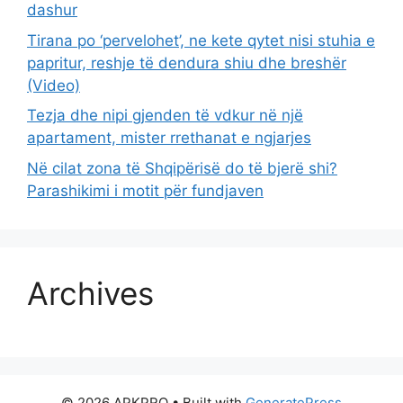
dashur
Tirana po ‘pervelohet’, ne kete qytet nisi stuhia e
papritur, reshje të dendura shiu dhe breshër
(Video)
Tezja dhe nipi gjenden të vdkur në një
apartament, mister rrethanat e ngjarjes
Në cilat zona të Shqipërisë do të bjerë shi?
Parashikimi i motit për fundjaven
Archives
© 2026 APKPRO
• Built with
GeneratePress