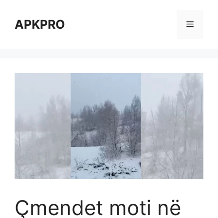
Skip
to
APKPRO
Menu
content
Çmendet moti në