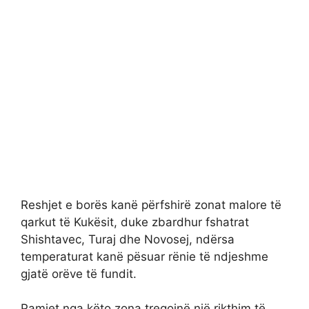
Reshjet e borës kanë përfshirë zonat malore të
qarkut të Kukësit, duke zbardhur fshatrat
Shishtavec, Turaj dhe Novosej, ndërsa
temperaturat kanë pësuar rënie të ndjeshme
gjatë orëve të fundit.
Pamjet nga këto zona tregojnë një rikthim të