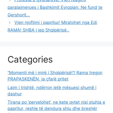
paralajmerues i Bashkimit Evropian: Ne fund te
Qershorit…
Vjen njoftimi i papritur/ Miratohet nga Edi
RAMA! SHBA i jep Shqipërisë..
Categories
“Momenti më i mirë i Shqipërisë!”/ Rama tregon
PRAPASKENËN, ja çfarë pritet
Lajm i trishtë, ndërron jetë mësuesi shumē i
dashur
Tirana po ‘pervelohet’, ne kete qytet nisi stuhia e
papritur, reshje të dendura shiu dhe breshër