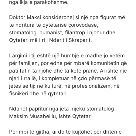
nga ikja e parakohshme.
Doktor Maksi konsiderohej si një nga figurat më
të ndritura të qytetarisë çorovodase,
stomatolog, humanist, filantrop i njohur dhe
Qytetari më i ri i Nderit i Skraparit.
Largimi i tij është një humbje e madhe jo vetëm
për familjen, por edhe për mbarë komunitetin që
pati fatin ta njohë dhe ta ketë pranë. Ai ishte një
njeri i rrallë, i kompletuar në çdo përmasë të
jetës së tij: në kulturë, në profesionalizëm, në
fisnikëri dhe në qytetari.
Ndahet papritur nga jeta mjeku stomatolog
Maksim Musabelliu, ishte Qytetari
Por mbi të gjitha, ai do të kujtohet për dritën e