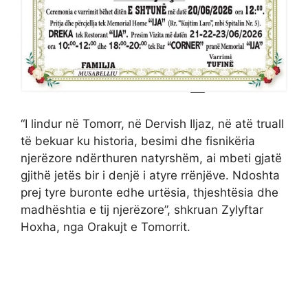
“I lindur në Tomorr, në Dervish Iljaz, në atë truall
të bekuar ku historia, besimi dhe fisnikëria
njerëzore ndërthuren natyrshëm, ai mbeti gjatë
gjithë jetës bir i denjë i atyre rrënjëve. Ndoshta
prej tyre buronte edhe urtësia, thjeshtësia dhe
madhështia e tij njerëzore”, shkruan Zylyftar
Hoxha, nga Orakujt e Tomorrit.