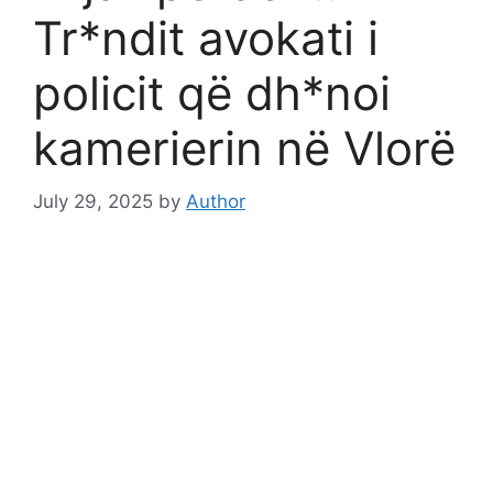
Tr*ndit avokati i
policit që dh*noi
kamerierin në Vlorë
July 29, 2025
by
Author