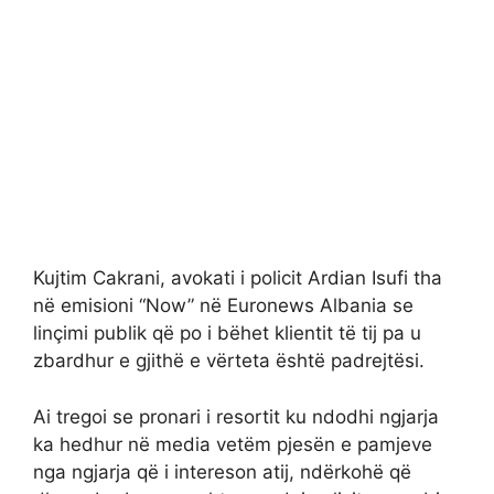
Kujtim Cakrani, avokati i policit Ardian Isufi tha
në emisioni “Now” në Euronews Albania se
linçimi publik që po i bëhet klientit të tij pa u
zbardhur e gjithë e vërteta është padrejtësi.
Ai tregoi se pronari i resortit ku ndodhi ngjarja
ka hedhur në media vetëm pjesën e pamjeve
nga ngjarja që i intereson atij, ndërkohë që