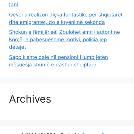
tani
Qeveria realizon diçka fantastike për shqiptarët
dhe emigrantët, do e kryeni në sekonda
Shokun e fëmijërisë! Zbulohet emri i autorit në
Korçë, e pabesueshme motivi, policia jep
detajet
Sapo kishte dalë në pension! Humb jetën
mësuesja shumë e dashur shqiptare
Archives