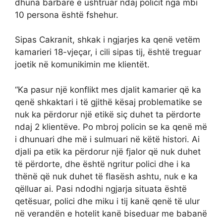
dhuna barbare e ushtruar ndaj policit nga mbi
10 persona është fshehur.
Sipas Cakranit, shkak i ngjarjes ka qenë vetëm
kamarieri 18-vjeçar, i cili sipas tij, është treguar
joetik në komunikimin me klientët.
“Ka pasur një konflikt mes djalit kamarier që ka
qenë shkaktari i të gjithë kësaj problematike se
nuk ka përdorur një etikë siç duhet ta përdorte
ndaj 2 klientëve. Po mbroj policin se ka qenë më
i dhunuari dhe më i sulmuari në këtë histori. Ai
djali pa etik ka përdorur një fjalor që nuk duhet
të përdorte, dhe është ngritur polici dhe i ka
thënë që nuk duhet të flasësh ashtu, nuk e ka
qëlluar ai. Pasi ndodhi ngjarja situata është
qetësuar, polici dhe miku i tij kanë qenë të ulur
në verandën e hotelit kanë biseduar me babanë