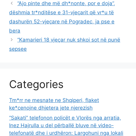
“Ajo pinte dhe më dh*nonte, por e doja”,
dëshmia tr*nditëse e 31-vjeçarit që vr*u të
dashurën 52-vjeçare në Pogradec, ja pse e
bera
“Kamarieri 18 vjeçar nuk shkoi sot në punë
sepsee
Categories
Tm*rr ne mesnate ne Shqiperi, flaket
ke*cenojne dhjetera jete njerezish
“Sakati” telefonon policët e Vlorës nga arratia,
Inez Hajrulla u del përballë bluve në video-
telefonatë dhe i urdhëron: Largohuni nga lokali