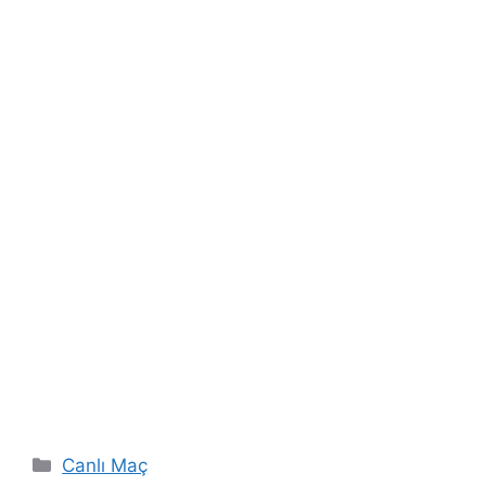
Categories
Canlı Maç