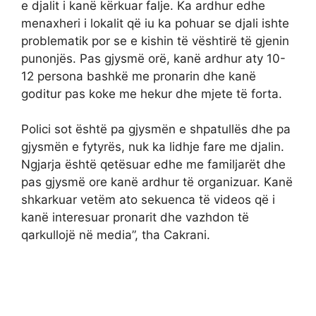
e djalit i kanë kërkuar falje. Ka ardhur edhe
menaxheri i lokalit që iu ka pohuar se djali ishte
problematik por se e kishin të vështirë të gjenin
punonjës. Pas gjysmë orë, kanë ardhur aty 10-
12 persona bashkë me pronarin dhe kanë
goditur pas koke me hekur dhe mjete të forta.
Polici sot është pa gjysmën e shpatullës dhe pa
gjysmën e fytyrës, nuk ka lidhje fare me djalin.
Ngjarja është qetësuar edhe me familjarët dhe
pas gjysmë ore kanë ardhur të organizuar. Kanë
shkarkuar vetëm ato sekuenca të videos që i
kanë interesuar pronarit dhe vazhdon të
qarkullojë në media”, tha Cakrani.