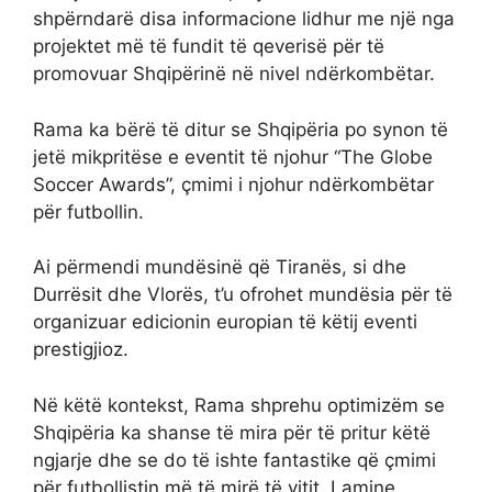
shpërndarë disa informacione lidhur me një nga
projektet më të fundit të qeverisë për të
promovuar Shqipërinë në nivel ndërkombëtar.
Rama ka bërë të ditur se Shqipëria po synon të
jetë mikpritëse e eventit të njohur “The Globe
Soccer Awards”, çmimi i njohur ndërkombëtar
për futbollin.
Ai përmendi mundësinë që Tiranës, si dhe
Durrësit dhe Vlorës, t’u ofrohet mundësia për të
organizuar edicionin europian të këtij eventi
prestigjioz.
Në këtë kontekst, Rama shprehu optimizëm se
Shqipëria ka shanse të mira për të pritur këtë
ngjarje dhe se do të ishte fantastike që çmimi
për futbollistin më të mirë të vitit, Lamine