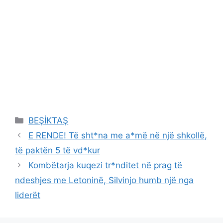
Categories
BEŞİKTAŞ
E RENDE! Të sht*na me a*më në një shkollë,
të paktën 5 të vd*kur
Kombëtarja kuqezi tr*nditet në prag të
ndeshjes me Letoninë, Silvinjo humb një nga
liderët