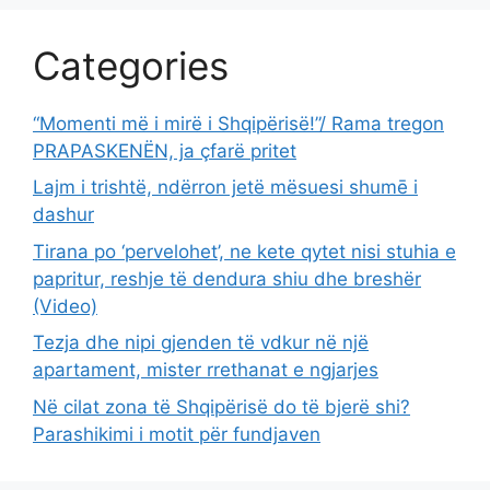
Categories
“Momenti më i mirë i Shqipërisë!”/ Rama tregon
PRAPASKENËN, ja çfarë pritet
Lajm i trishtë, ndërron jetë mësuesi shumē i
dashur
Tirana po ‘pervelohet’, ne kete qytet nisi stuhia e
papritur, reshje të dendura shiu dhe breshër
(Video)
Tezja dhe nipi gjenden të vdkur në një
apartament, mister rrethanat e ngjarjes
Në cilat zona të Shqipërisë do të bjerë shi?
Parashikimi i motit për fundjaven