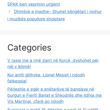
SPAK ben veprimin urgjent
Dhimbje e madhe– Shuhet këngëtari i njohur
i muzikës popullore shqiptare
Categories
V rasje me a rmë zjarri në Korçë, dyshohet për
një v iktimë!
Kur arriti gjithçka, Lionel Messit i ndodh
fatkeqsia!
Përleshje e egër e anëtarëve të bandave në
burgun e Fierit! Barjat e Shkodrës dhe lidhja me
Vis Martinaj, cfarë po ndodh
Surprizat e motit 15 ditëshin e parë të Gushtit!