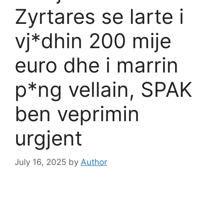
Zyrtares se larte i
vj*dhin 200 mije
euro dhe i marrin
p*ng vellain, SPAK
ben veprimin
urgjent
July 16, 2025
by
Author