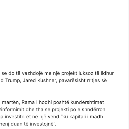
 se do të vazhdojë me një projekt luksoz të lidhur
d Trump, Jared Kushner, pavarësisht rritjes së
 të martën, Rama i hodhi poshtë kundërshtimet
ezinformimit dhe tha se projekti po e shndërron
a investitorët në një vend “ku kapitali i madh
henj duan të investojnë”.