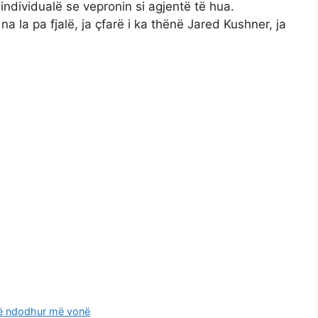
individualë se vepronin si agjentë të hua.
a la pa fjalë, ja çfarë i ka thënë Jared Kushner, ja
 të ndodhur më vonë