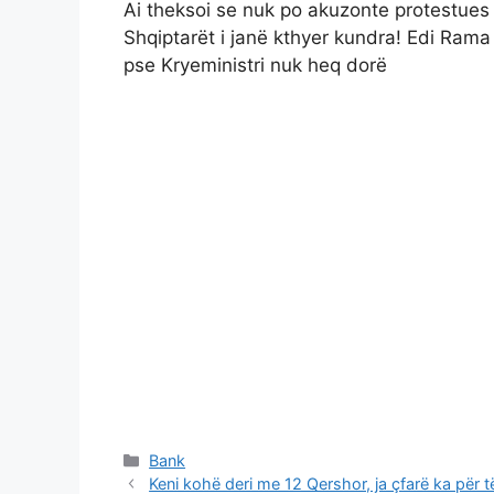
Ai theksoi se nuk po akuzonte protestues 
Shqiptarët i janë kthyer kundra! Edi Rama n
pse Kryeministri nuk heq dorë
Categories
Bank
Keni kohë deri me 12 Qershor, ja çfarë ka për