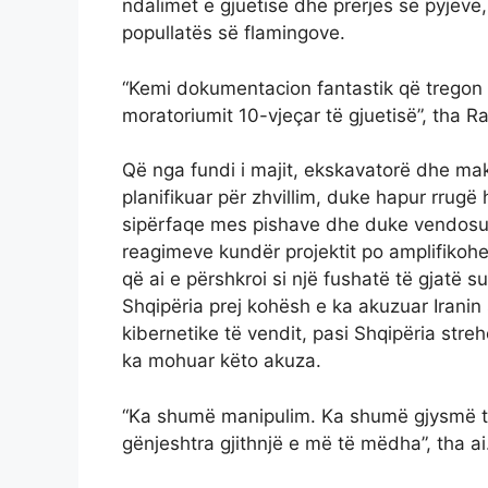
ndalimet e gjuetisë dhe prerjes së pyjeve, 
popullatës së flamingove.
“Kemi dokumentacion fantastik që tregon s
moratoriumit 10-vjeçar të gjuetisë”, tha R
Që nga fundi i majit, ekskavatorë dhe mak
planifikuar për zhvillim, duke hapur rrug
sipërfaqe mes pishave dhe duke vendosur r
reagimeve kundër projektit po amplifikoh
që ai e përshkroi si një fushatë të gjatë 
Shqipëria prej kohësh e ka akuzuar Iranin
kibernetike të vendit, pasi Shqipëria streh
ka mohuar këto akuza.
“Ka shumë manipulim. Ka shumë gjysmë të
gënjeshtra gjithnjë e më të mëdha”, tha ai