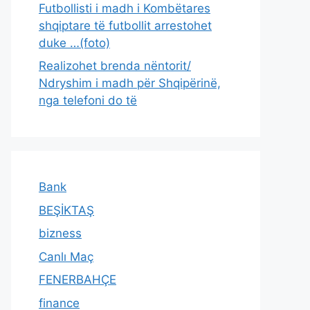
Futbollisti i madh i Kombëtares
shqiptare të futbollit arrestohet
duke …(foto)
Realizohet brenda nëntorit/
Ndryshim i madh për Shqipërinë,
nga telefoni do të
Bank
BEŞİKTAŞ
bizness
Canlı Maç
FENERBAHÇE
finance