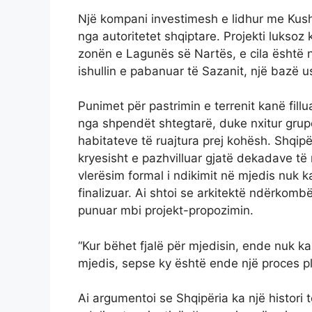
Një kompani investimesh e lidhur me Kushne
nga autoritetet shqiptare. Projekti luksoz
zonën e Lagunës së Nartës, e cila është n
ishullin e pabanuar të Sazanit, një bazë 
Punimet për pastrimin e terrenit kanë fill
nga shpendët shtegtarë, duke nxitur grupe
habitateve të ruajtura prej kohësh. Shqipë
kryesisht e pazhvilluar gjatë dekadave të
vlerësim formal i ndikimit në mjedis nuk k
finalizuar. Ai shtoi se arkitektë ndërkomb
punuar mbi projekt-propozimin.
“Kur bëhet fjalë për mjedisin, ende nuk ka
mjedis, sepse ky është ende një proces plan
Ai argumentoi se Shqipëria ka një histori