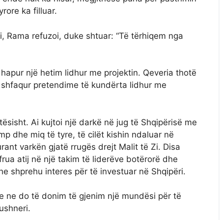
rore ka filluar.
ti, Rama refuzoi, duke shtuar: “Të tërhiqem nga
hapur një hetim lidhur me projektin. Qeveria thotë
ë shfaqur pretendime të kundërta lidhur me
tësisht. Ai kujtoi një darkë në jug të Shqipërisë me
p dhe miq të tyre, të cilët kishin ndaluar në
rant varkën gjatë rrugës drejt Malit të Zi. Disa
ua atij në një takim të liderëve botërorë dhe
he shprehu interes për të investuar në Shqipëri.
he ne do të donim të gjenim një mundësi për të
ushneri.