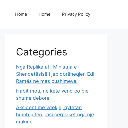
Home
Home
Privacy Policy
Categories
Nga Replika.al ! Ministrja e
Shëndetësisë i jep dorëheqjen Edi
Ramës në mes pushimeve!
Habit moti, ne kete vend po bie
shume debore
Aksident me vdekje, qytetari
humb jetën pasi përplaset nga një
makinë