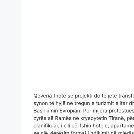
Qeveria thotë se projekti do të jetë tran
synon të hyjë në tregun e turizmit elitar
Bashkimin Evropian. Por mijëra protestue
zyrës së Ramës në kryeqytetin Tiranë, për
planifikuar, i cili përfshin hotele, apartam
se një vlerësim formal i ndikimit në mjedi