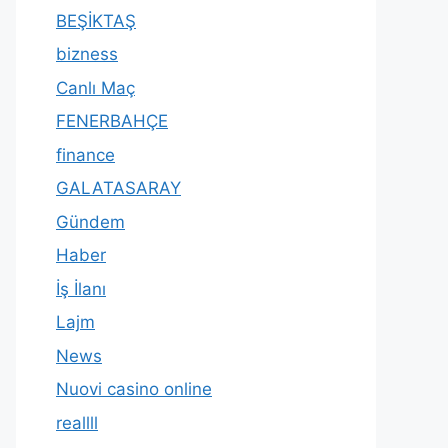
BEŞİKTAŞ
bizness
Canlı Maç
FENERBAHÇE
finance
GALATASARAY
Gündem
Haber
İş İlanı
Lajm
News
Nuovi casino online
reallll