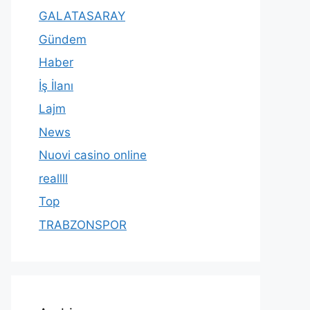
GALATASARAY
Gündem
Haber
İş İlanı
Lajm
News
Nuovi casino online
reallll
Top
TRABZONSPOR