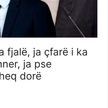
fjalë, ja çfarë i ka
ner, ja pse
 heq dorë