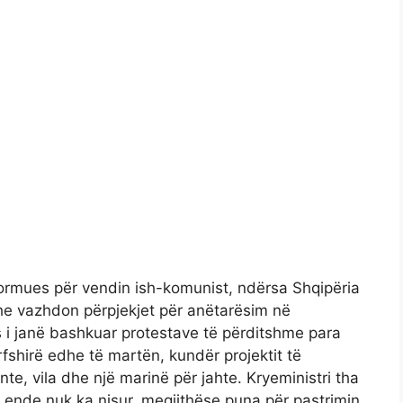
sformues për vendin ish-komunist, ndërsa Shqipëria
 dhe vazhdon përpjekjet për anëtarësim në
s i janë bashkuar protestave të përditshme para
fshirë edhe të martën, kundër projektit të
ente, vila dhe një marinë për jahte. Kryeministri tha
s ende nuk ka nisur, megjithëse puna për pastrimin