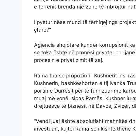
e terrenit brenda një zone të mbrojtur naty
I pyetur nëse mund të tërhiqej nga projek
çfarë?”
Agjencia shqiptare kundër korrupsionit ka 
se toka është në pronësi private, por jan
procesin e privatizimit të saj.
Rama tha se propozimi i Kushnerit nisi ras
Kushnerin, bashkëshorten e tij Ivanka Trum
portin e Durrësit për të furnizuar me karbu
muaj më vonë, sipas Ramës, Kushner iu afr
drejtuesve të biznesit në Davos, Zvicër, d
“Vendi juaj është absolutisht mahnitës d
investuar”, kujtoi Rama se i kishte thënë K