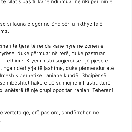
të cilat sipas tij kanë ndihmuar në rikuperimin e
e si fauna e egër në Shqipëri u rikthye falë
ama.
ineri të tjera të rënda kanë hyrë në zonën e
ë hyrëse, duke gërmuar në rërë, duke pastruar
rethime. Kryeministri sugjeroi se një pjesë e
et nga ndërhyrje të jashtme, duke përmendur atë
sulmesh kibernetike iraniane kundër Shqipërisë.
 se mbështet hakerë që sulmojnë infrastrukturën
oi anëtarë të një grupi opozitar iranian. Teherani i
 vërteta që, orë pas ore, shndërrohen në
.