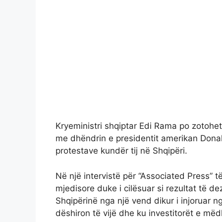
Kryeministri shqiptar Edi Rama po zotohet
me dhëndrin e presidentit amerikan Donal
protestave kundër tij në Shqipëri.
Në një intervistë për “Associated Press”
mjedisore duke i cilësuar si rezultat të d
Shqipërinë nga një vend dikur i injoruar ng
dëshiron të vijë dhe ku investitorët e mëd