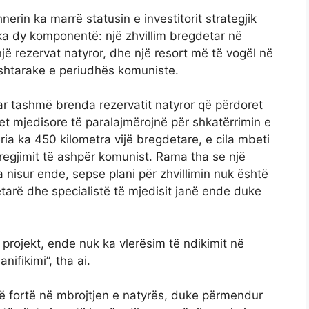
rin ka marrë statusin e investitorit strategjik
 ka dy komponentë: një zhvillim bregdetar në
jë rezervat natyror, dhe një resort më të vogël në
ushtarake e periudhës komuniste.
uar tashmë brenda rezervatit natyror që përdoret
t mjedisore të paralajmërojnë për shkatërrimin e
ria ka 450 kilometra vijë bregdetare, e cila mbeti
 regjimit të ashpër komunist. Rama tha se një
a nisur ende, sepse plani për zhvillimin nuk është
ëtarë dhe specialistë të mjedisit janë ende duke
 projekt, ende nuk ka vlerësim të ndikimit në
ifikimi”, tha ai.
 të fortë në mbrojtjen e natyrës, duke përmendur