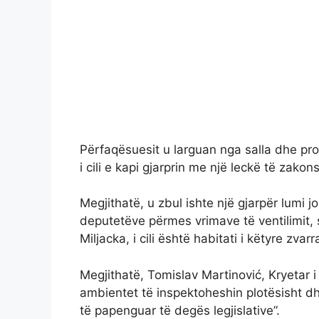
Përfaqësuesit u larguan nga salla dhe pro
i cili e kapi gjarprin me një leckë të zako
Megjithatë, u zbul ishte një gjarpër lumi 
deputetëve përmes vrimave të ventilimit, s
Miljacka, i cili është habitati i këtyre zvar
Megjithatë, Tomislav Martinović, Kryetar i
ambientet të inspektoheshin plotësisht dh
të papenguar të degës legjislative”.