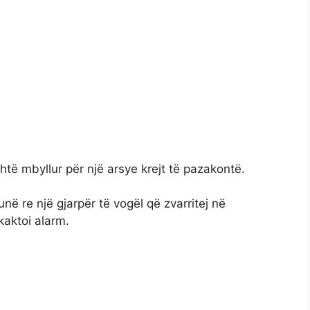
të mbyllur për një arsye krejt të pazakontë.
në re një gjarpër të vogël që zvarritej në
aktoi alarm.