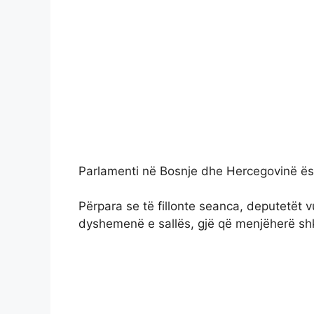
Parlamenti në Bosnje dhe Hercegovinë ësh
Përpara se të fillonte seanca, deputetët vu
dyshemenë e sallës, gjë që menjëherë shk