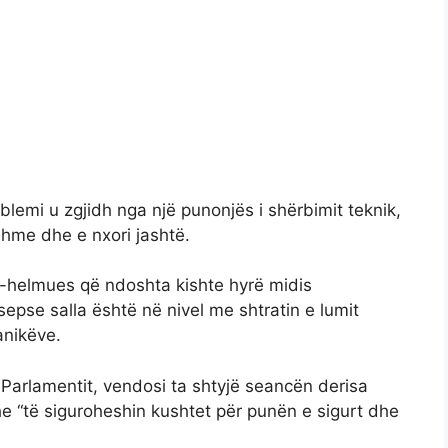
blemi u zgjidh nga një punonjës i shërbimit teknik,
nshme dhe e nxori jashtë.
jo-helmues që ndoshta kishte hyrë midis
epse salla është në nivel me shtratin e lumit
ranikëve.
 Parlamentit, vendosi ta shtyjë seancën derisa
e “të siguroheshin kushtet për punën e sigurt dhe