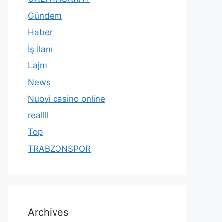
Gündem
Haber
İş İlanı
Lajm
News
Nuovi casino online
reallll
Top
TRABZONSPOR
Archives