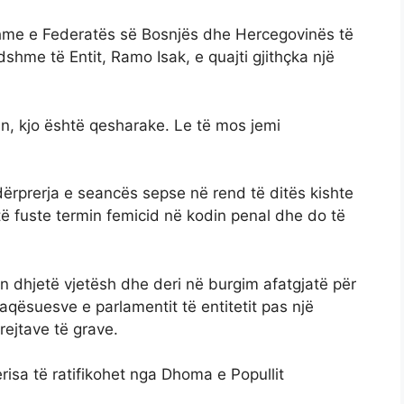
dshme e Federatës së Bosnjës dhe Hercegovinës të
dshme të Entit, Ramo Isak, e quajti gjithçka një
ën, kjo është qesharake. Le të mos jemi
ërprerja e seancës sepse në rend të ditës kishte
të fuste termin femicid në kodin penal dhe do të
tën dhjetë vjetësh dhe deri në burgim afatgjatë për
aqësuesve e parlamentit të entitetit pas një
rejtave të grave.
risa të ratifikohet nga Dhoma e Popullit