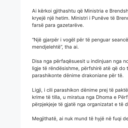
Ai kërkoi gjithashtu që Ministria e Bren
kryejë një hetim. Ministri i Punëve të Bren
farsë para gazetarëve.
“Një gjarpër i vogël për të penguar seanc
mendjelehtë”, tha ai.
Disa nga përfaqësuesit u indinjuan nga nd
ligje të rëndësishme, përfshirë atë që do 
parashikonte dënime drakoniane për të.
Ligji, i cili parashikon dënime prej të pak
krime të tilla, u miratua nga Dhoma e Përf
përpjekjeje të gjatë nga organizatat e të d
Megjithatë, ai nuk mund të hyjë në fuqi de