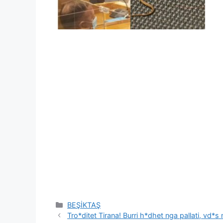
Categories
BEŞİKTAŞ
Tro*ditet Tirana! Burri h*dhet nga pallati, vd*s