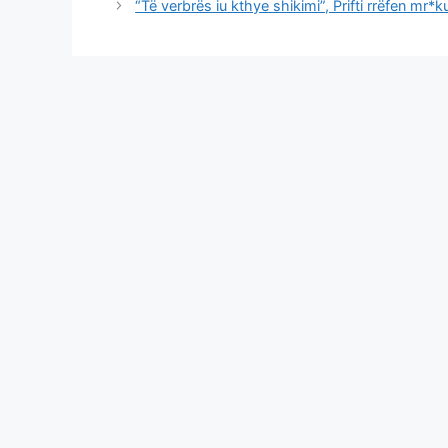
“Të verbrës iu kthye shikimi”, Prifti rrëfen mr*k