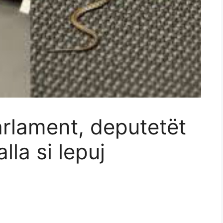
arlament, deputetët
lla si lepuj