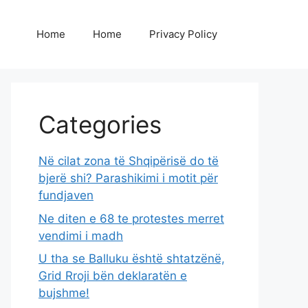
Home
Home
Privacy Policy
Categories
Në cilat zona të Shqipërisë do të
bjerë shi? Parashikimi i motit për
fundjaven
Ne diten e 68 te protestes merret
vendimi i madh
U tha se Balluku është shtatzënë,
Grid Rroji bën deklaratën e
bujshme!