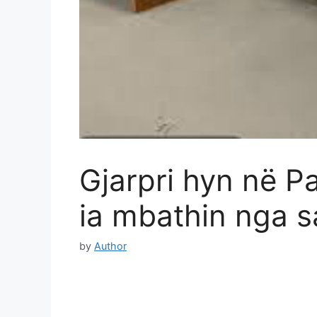
Gjarpri hyn në P
ia mbathin nga sa
by
Author