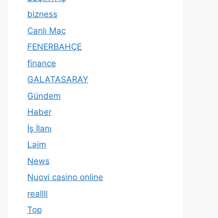
bizness
Canlı Maç
FENERBAHÇE
finance
GALATASARAY
Gündem
Haber
İş İlanı
Lajm
News
Nuovi casino online
reallll
Top