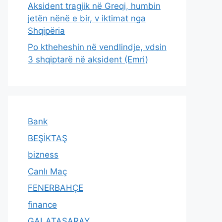
Aksident tragjik në Greqi, humbin
jetën nënë e bir, v iktimat nga
Shqipëria
Po ktheheshin në vendlindje, vdsin
3 shqiptarë në aksident (Emri)
Bank
BEŞİKTAŞ
bizness
Canlı Maç
FENERBAHÇE
finance
GALATASARAY