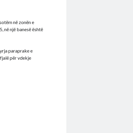
ë sotëm në zonën e
5, në një banesë është
qyrja paraprake e
fjalë për vdekje