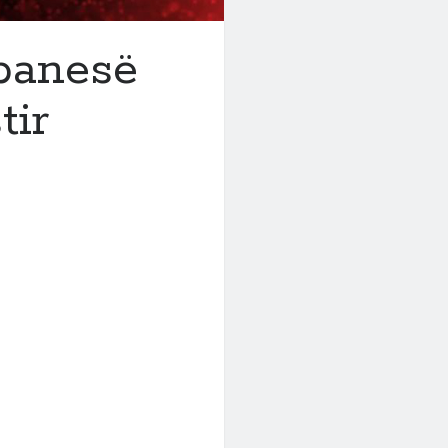
 banesë
tir