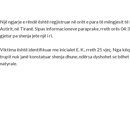
Një ngjarje e rëndë është regjistruar në orët e para të mëngjesit t
Astirit, në Tiranë. Sipas informacioneve paraprake, rreth orës 04:3
gjetur pa shenja jete një i ri.
Viktima është identifikuar me inicialet E. K., rreth 25 vjeç. Nga kë
trupit nuk janë konstatuar shenja dhune, ndërsa dyshohet se bëhet 
natyrale.