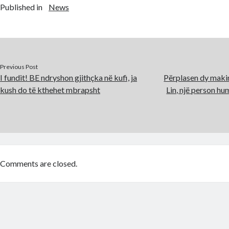
Published in
News
Previous Post
I fundit! BE ndryshon gjithçka në kufi, ja
Përplasen dy maki
kush do të kthehet mbrapsht
Lin, një person hu
Comments are closed.