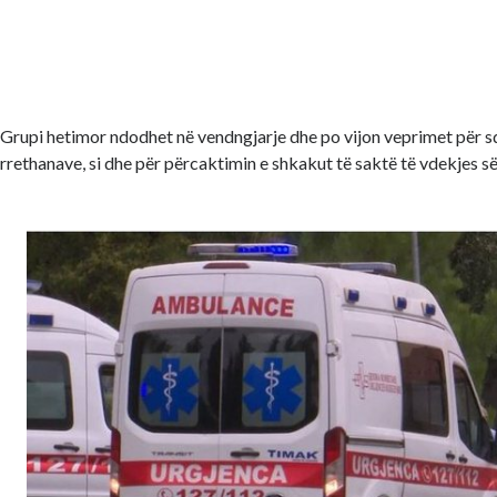
Grupi hetimor ndodhet në vendngjarje dhe po vijon veprimet për sq
rrethanave, si dhe për përcaktimin e shkakut të saktë të vdekjes së 