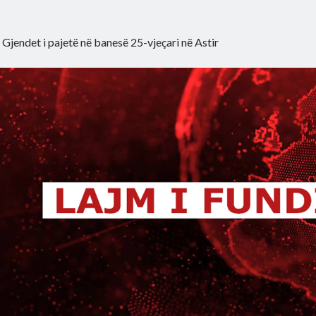
»
Gjendet i pajetë në banesë 25-vjeçari në Astir