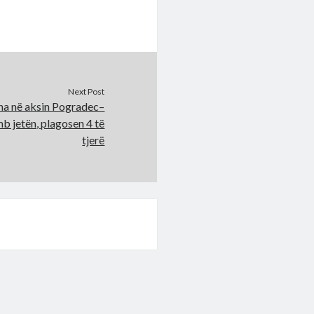
Next Post
na në aksin Pogradec–
mb jetën, plagosen 4 të
tjerë