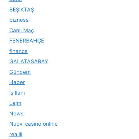
BEŞİKTAŞ
bizness
Canlı Maç
FENERBAHÇE
finance
GALATASARAY
Gündem
Haber
İş İlanı
Lajm
News
Nuovi casino online
reallll