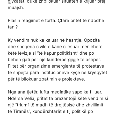
gjykatat, duke zhbllokuar situatën e krijuar prej
muajsh.
Plasin reagimet e forta: Çfarë pritet të ndodhë
tani?
Ky vendim nuk ka kaluar në heshtje. Opozita
dhe shoqëria civile e kanë cilësuar menjëherë
këtë lëvizje si “të kapur politikisht” dhe po
bëhen gati për një kundërpërgjigje të ashpër.
Flitet për organizime emergjente të protestave
të shpejta para institucioneve kyçe në kryeqytet
për të bllokuar zbatimin e projekteve.
Nga ana tjetër, lufta mediatike sapo ka filluar.
Ndërsa Veliaj pritet ta prezantojë këtë vendim si
një “triumf të madh të drejtësisë dhe zhvillimit
të Tiranës”, kundërshtarët e tij politikë po