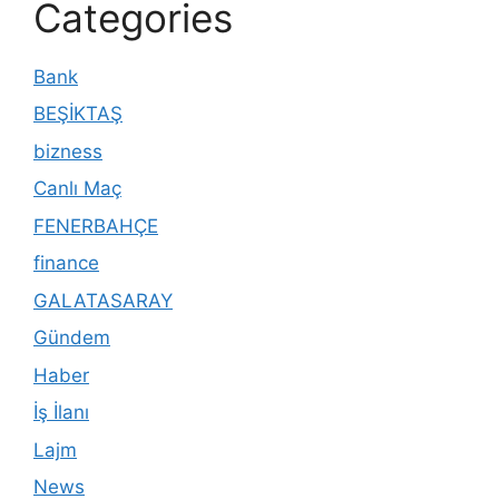
Categories
Bank
BEŞİKTAŞ
bizness
Canlı Maç
FENERBAHÇE
finance
GALATASARAY
Gündem
Haber
İş İlanı
Lajm
News