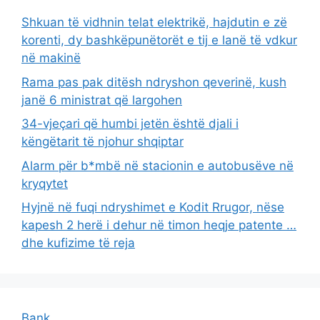
Shkuan të vidhnin telat elektrikë, hajdutin e zë
korenti, dy bashkëpunëtorët e tij e lanë të vdkur
në makinë
Rama pas pak ditësh ndryshon qeverinë, kush
janë 6 ministrat që largohen
34-vjeçari që humbi jetën është djali i
këngëtarit të njohur shqiptar
Alarm për b*mbë në stacionin e autobusëve në
kryqytet
Hyjnë në fuqi ndryshimet e Kodit Rrugor, nëse
kapesh 2 herë i dehur në timon heqje patente …
dhe kufizime të reja
Bank