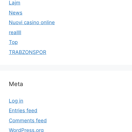
Lajm
News
Nuovi casino online
reallll
Top
TRABZONSPOR
Meta
Log in
Entries feed
Comments feed
WordPress.org