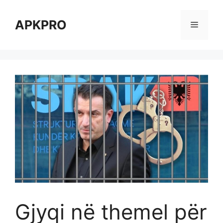
Skip
to
APKPRO
Menu
content
Gjyqi në themel për