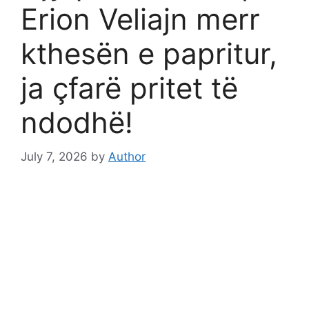
Erion Veliajn merr
kthesën e papritur,
ja çfarë pritet të
ndodhë!
July 7, 2026
by
Author