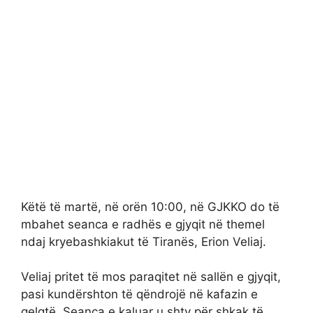
Këtë të martë, në orën 10:00, në GJKKO do të
mbahet seanca e radhës e gjyqit në themel
ndaj kryebashkiakut të Tiranës, Erion Veliaj.
Veliaj pritet të mos paraqitet në sallën e gjyqit,
pasi kundërshton të qëndrojë në kafazin e
qelqtë. Seanca e kaluar u shty për shkak të