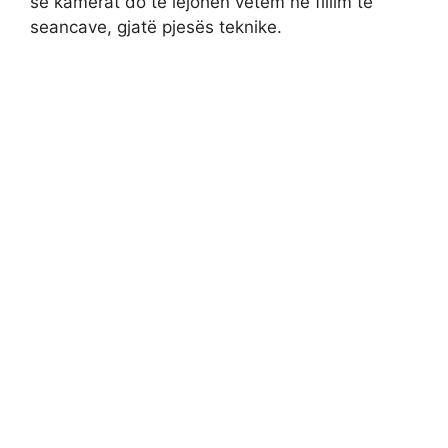
se kamerat do të lejohen vetëm në fillim të
seancave, gjatë pjesës teknike.