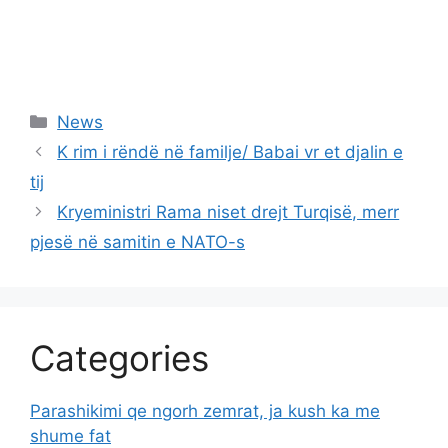
Categories
News
K rim i rëndë në familje/ Babai vr et djalin e
tij
Kryeministri Rama niset drejt Turqisë, merr
pjesë në samitin e NATO-s
Categories
Parashikimi qe ngorh zemrat, ja kush ka me
shume fat