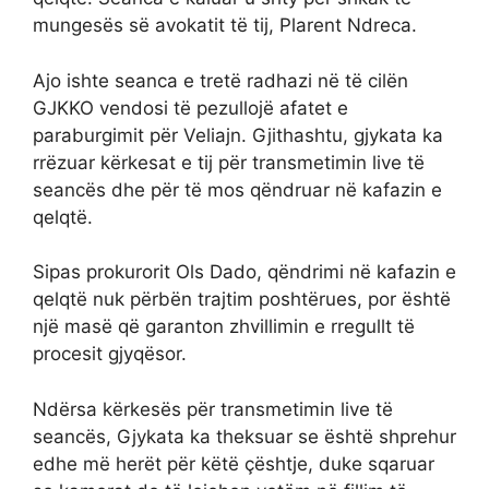
mungesës së avokatit të tij, Plarent Ndreca.
Ajo ishte seanca e tretë radhazi në të cilën
GJKKO vendosi të pezullojë afatet e
paraburgimit për Veliajn. Gjithashtu, gjykata ka
rrëzuar kërkesat e tij për transmetimin live të
seancës dhe për të mos qëndruar në kafazin e
qelqtë.
Sipas prokurorit Ols Dado, qëndrimi në kafazin e
qelqtë nuk përbën trajtim poshtërues, por është
një masë që garanton zhvillimin e rregullt të
procesit gjyqësor.
Ndërsa kërkesës për transmetimin live të
seancës, Gjykata ka theksuar se është shprehur
edhe më herët për këtë çështje, duke sqaruar