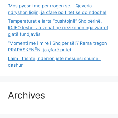
‘Mos pyesni me per rrogen se…’ Qeveria
ndryshon ligjin, ja cfare po flitet se do ndodhe!
Temperaturat e larta “pushtojnë” Shqipërinë,
IGJEO lësho: Ja zonat që rrezikohen nga zjarret
gjatë fundjavës
“Momenti më i mirë i Shqipërisë!”/ Rama tregon
PRAPASKENËN, ja çfarë pritet
Lajm i trishtë, ndërron jetë mësuesi shumē i
dashur
Archives