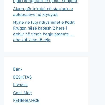
djali i këngëtarit të njohur shqiptar
Alarm për b*mbë në stacionin e
autobusëve në kryqytet
Hyjnë në fuqi ndryshimet e Kodit
Rrugor, nëse kapesh 2 herë i
dehur në timon heqje patente …
dhe kufizime të reja
Bank
BEŞİKTAŞ
bizness
Canlı Maç
FENERBAHÇE