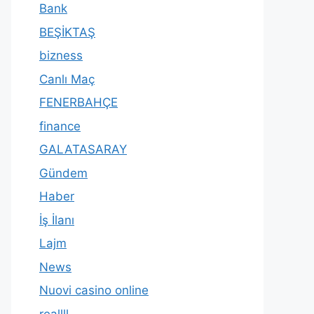
Bank
BEŞİKTAŞ
bizness
Canlı Maç
FENERBAHÇE
finance
GALATASARAY
Gündem
Haber
İş İlanı
Lajm
News
Nuovi casino online
reallll