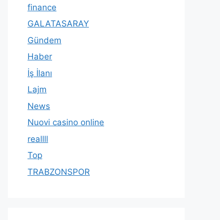
finance
GALATASARAY
Gündem
Haber
İş İlanı
Lajm
News
Nuovi casino online
reallll
Top
TRABZONSPOR