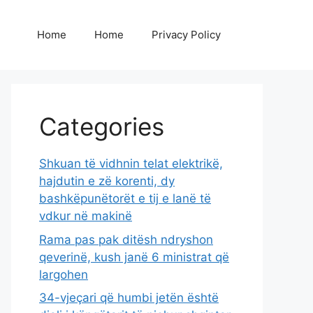
Home
Home
Privacy Policy
Categories
Shkuan të vidhnin telat elektrikë,
hajdutin e zë korenti, dy
bashkëpunëtorët e tij e lanë të
vdkur në makinë
Rama pas pak ditësh ndryshon
qeverinë, kush janë 6 ministrat që
largohen
34-vjeçari që humbi jetën është