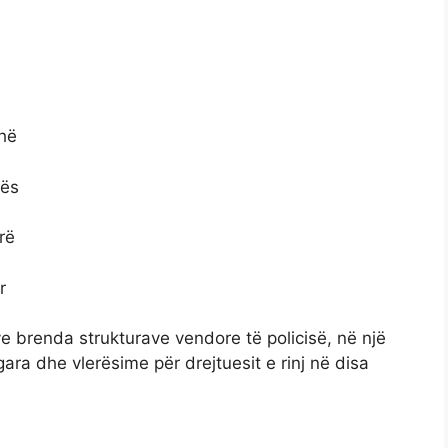
hë
rës
rë
r
e brenda strukturave vendore të policisë, në një
ara dhe vlerësime për drejtuesit e rinj në disa