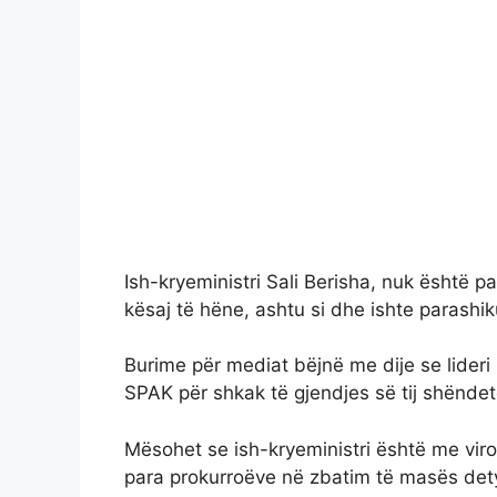
Ish-kryeministri Sali Berisha, nuk është 
kësaj të hëne, ashtu si dhe ishte parashi
Burime për mediat bëjnë me dije se lider
SPAK për shkak të gjendjes së tij shëndet
Mësohet se ish-kryeministri është me vir
para prokurroëve në zbatim të masës detyr