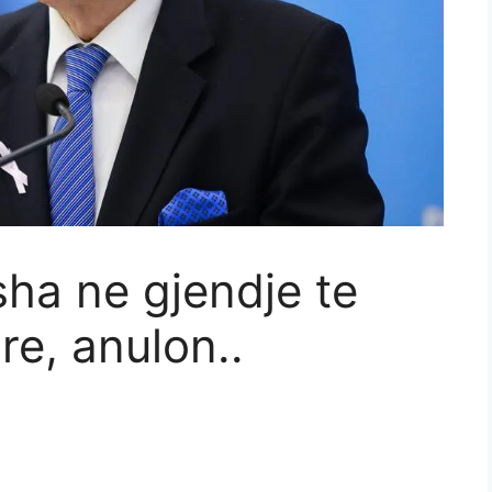
isha ne gjendje te
e, anulon..