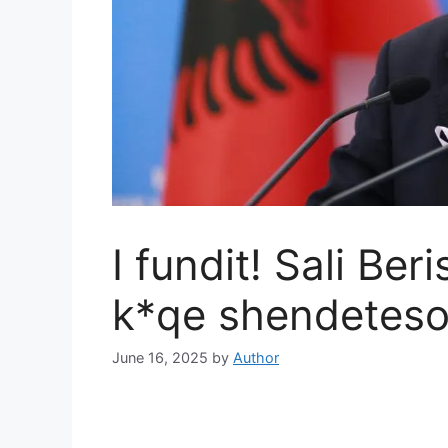
I fundit! Sali Ber
k*qe shendetesor
June 16, 2025
by
Author