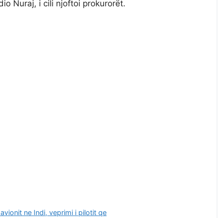
 Nuraj, i cili njoftoi prokurorët.
onit ne Indi, veprimi i pilotit qe