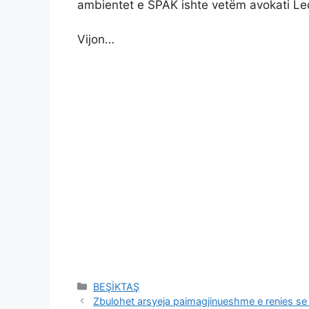
ambientet e SPAK ishte vetëm avokati Ledio
Vijon…
Categories
BEŞİKTAŞ
Zbulohet arsyeja paimagjinueshme e renies se avi