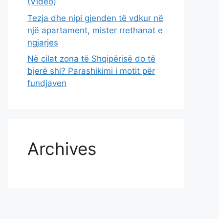
(Video)
Tezja dhe nipi gjenden të vdkur në
një apartament, mister rrethanat e
ngjarjes
Në cilat zona të Shqipërisë do të
bjerë shi? Parashikimi i motit për
fundjaven
Archives