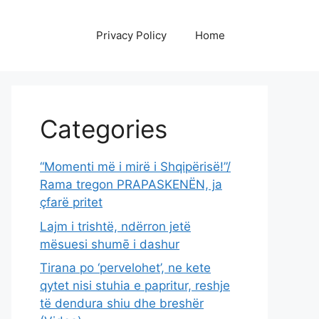
Privacy Policy
Home
Categories
“Momenti më i mirë i Shqipërisë!”/
Rama tregon PRAPASKENËN, ja
çfarë pritet
Lajm i trishtë, ndërron jetë
mësuesi shumē i dashur
Tirana po ‘pervelohet’, ne kete
qytet nisi stuhia e papritur, reshje
të dendura shiu dhe breshër