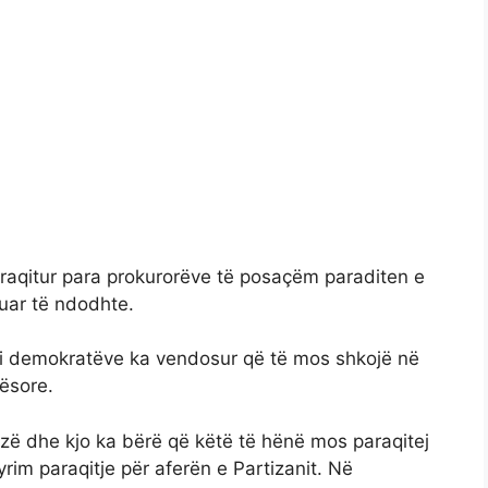
paraqitur para prokurorëve të posaçëm paraditen e
kuar të ndodhte.
i i demokratëve ka vendosur që të mos shkojë në
ësore.
ozë dhe kjo ka bërë që këtë të hënë mos paraqitej
im paraqitje për aferën e Partizanit. Në