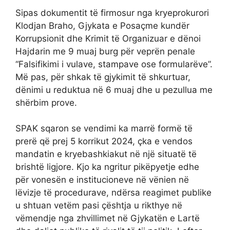
Sipas dokumentit të firmosur nga kryeprokurori
Klodjan Braho, Gjykata e Posaçme kundër
Korrupsionit dhe Krimit të Organizuar e dënoi
Hajdarin me 9 muaj burg për veprën penale
“Falsifikimi i vulave, stampave ose formularëve”.
Më pas, për shkak të gjykimit të shkurtuar,
dënimi u reduktua në 6 muaj dhe u pezullua me
shërbim prove.
SPAK sqaron se vendimi ka marrë formë të
prerë që prej 5 korrikut 2024, çka e vendos
mandatin e kryebashkiakut në një situatë të
brishtë ligjore. Kjo ka ngritur pikëpyetje edhe
për vonesën e institucioneve në vënien në
lëvizje të procedurave, ndërsa reagimet publike
u shtuan vetëm pasi çështja u rikthye në
vëmendje nga zhvillimet në Gjykatën e Lartë