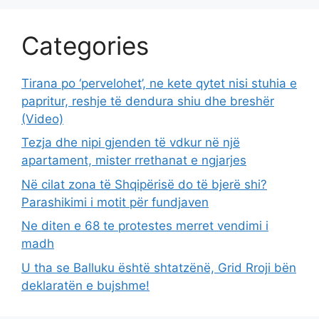
Categories
Tirana po ‘pervelohet’, ne kete qytet nisi stuhia e
papritur, reshje të dendura shiu dhe breshër
(Video)
Tezja dhe nipi gjenden të vdkur në një
apartament, mister rrethanat e ngjarjes
Në cilat zona të Shqipërisë do të bjerë shi?
Parashikimi i motit për fundjaven
Ne diten e 68 te protestes merret vendimi i
madh
U tha se Balluku është shtatzënë, Grid Rroji bën
deklaratën e bujshme!