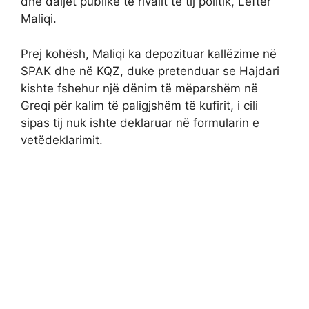
dhe daljet publike të rivalit të tij politik, Lefter
Maliqi.
Prej kohësh, Maliqi ka depozituar kallëzime në
SPAK dhe në KQZ, duke pretenduar se Hajdari
kishte fshehur një dënim të mëparshëm në
Greqi për kalim të paligjshëm të kufirit, i cili
sipas tij nuk ishte deklaruar në formularin e
vetëdeklarimit.