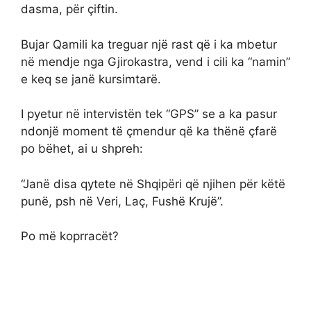
dasma, për çiftin.
Bujar Qamili ka treguar një rast që i ka mbetur
në mendje nga Gjirokastra, vend i cili ka “namin”
e keq se janë kursimtarë.
I pyetur në intervistën tek “GPS” se a ka pasur
ndonjë moment të çmendur që ka thënë çfarë
po bëhet, ai u shpreh:
“Janë disa qytete në Shqipëri që njihen për këtë
punë, psh në Veri, Laç, Fushë Krujë”.
Po më koprracët?