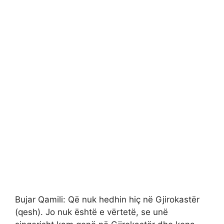
Bujar Qamili: Që nuk hedhin hiç në Gjirokastër
(qesh). Jo nuk është e vërtetë, se unë