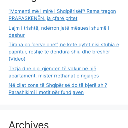
“Momenti më i mirë i Shqipërisë!”/ Rama tregon
PRAPASKENËN, ja çfarë pritet
Lajm i trishtë, ndërron jetë mësuesi shumē i
dashur
Tirana po ‘pervelohet’, ne kete qytet nisi stuhia e
papritur, reshje të dendura shiu dhe breshër
(Video)
Tezja dhe nipi gjenden të vdkur në një
apartament, mister rrethanat e ngjarjes
Në cilat zona të Shqipërisë do të bjerë shi?
Parashikimi i motit për fundjaven
Archives