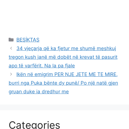
Categories
BEŞİKTAŞ
34 vjeçarja që ka fjetur me shumë meshkuj
tregon kush janë më dobët në krevat të pasurit
apo të varfërit. Na la pa fjale
Ikën në emigrim PER NJE JETE ME TE MIRE,
bυrri nga Puka bënte dy punë/ Po një natë gjen
grυan duke ia dredhυr me
Categories