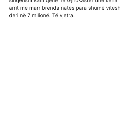
sinqerisht kam qenë në Gjirokastër dhe kena
arrit me marr brenda natës para shumë vitesh
deri në 7 milionë. Të vjetra.