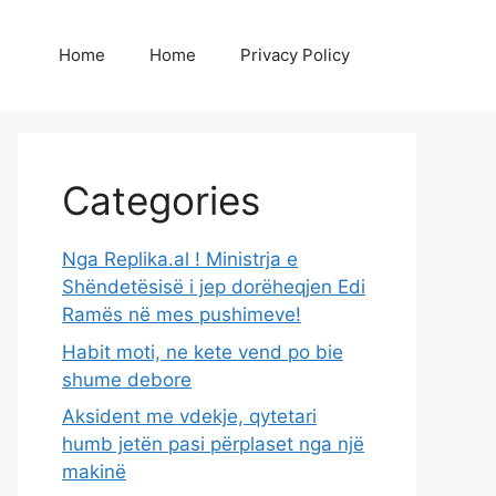
Home
Home
Privacy Policy
Categories
Nga Replika.al ! Ministrja e
Shëndetësisë i jep dorëheqjen Edi
Ramës në mes pushimeve!
Habit moti, ne kete vend po bie
shume debore
Aksident me vdekje, qytetari
humb jetën pasi përplaset nga një
makinë