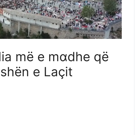
ΙΙia më e mαdhe që
shën e Laçit