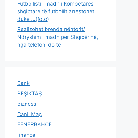
Futbollisti i madh i Kombëtares
shqiptare të futbollit arrestohet
duke …(foto)
Realizohet brenda nëntorit/
Ndryshim i madh për Shqipërinë,
nga telefoni do të
Bank
BEŞİKTAŞ
bizness
Canlı Maç
FENERBAHÇE
finance