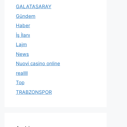
GALATASARAY
Gündem
Haber
İş İlanı
Lajm
News
Nuovi casino online
reallll
Top
TRABZONSPOR