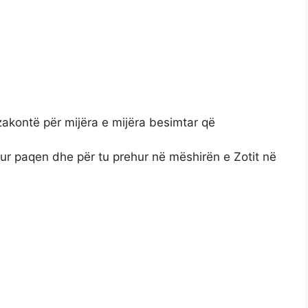
pazakontë për mijëra e mijëra besimtar që
etur paqen dhe për tu prehur në mëshirën e Zotit në