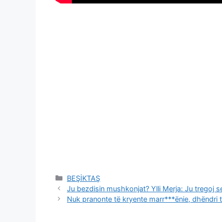
Categories
BEŞİKTAŞ
Ju bezdisin mushkonjat? Ylli Merja: Ju tregoj se
Nuk pranonte të kryente marr***ënie, dhëndri t