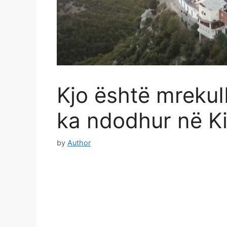
Kjo është mreku
ka ndοdhur në Ki
by
Author