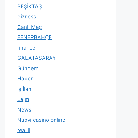
BEŞİKTAŞ
bizness
Canlı Maç
FENERBAHÇE
finance
GALATASARAY
Gündem
Haber
İş İlanı
Lajm
News
Nuovi casino online
reallll