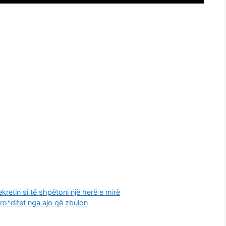
kretin si të shpëtoni një herë e mirë
ro*ditet nga ajo që zbulon