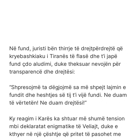
Në fund, juristi bën thirrje të drejtpërdrejtë që
kryebashkiaku i Tiranës të flasë dhe t’i japë
fund çdo aludimi, duke theksuar nevojën për
transparencë dhe drejtësi:
“Shpresojmë ta dëgjojmë sa më shpejt lajmin e
fundit dhe heshtjes së tij t’i vijë fundi. Ne duam
të vërtetën! Ne duam drejtësi!”
Ky reagim i Karës ka shtuar më shumë tension
mbi deklaratat enigmatike të Veliajt, duke e
kthyer në një çështje që pritet të pasohet me