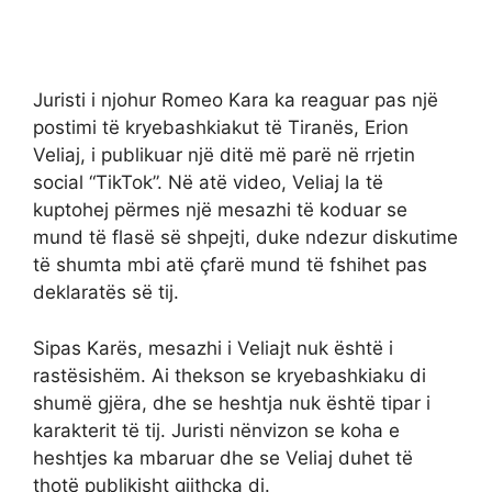
Juristi i njohur Romeo Kara ka reaguar pas një
postimi të kryebashkiakut të Tiranës, Erion
Veliaj, i publikuar një ditë më parë në rrjetin
social “TikTok”. Në atë video, Veliaj la të
kuptohej përmes një mesazhi të koduar se
mund të flasë së shpejti, duke ndezur diskutime
të shumta mbi atë çfarë mund të fshihet pas
deklaratës së tij.
Sipas Karës, mesazhi i Veliajt nuk është i
rastësishëm. Ai thekson se kryebashkiaku di
shumë gjëra, dhe se heshtja nuk është tipar i
karakterit të tij. Juristi nënvizon se koha e
heshtjes ka mbaruar dhe se Veliaj duhet të
thotë publikisht gjithçka di.