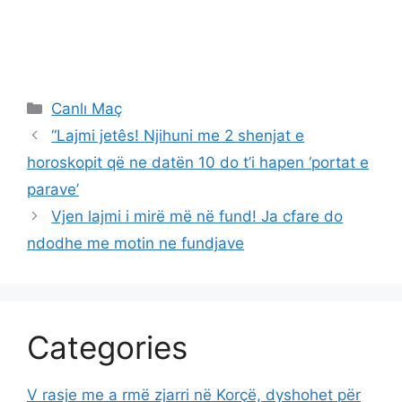
Categories
Canlı Maç
“Lajmi jetês! Njihuni me 2 shenjat e
horoskopit që ne datën 10 do t’i hapen ‘portat e
parave’
Vjen lajmi i mirë më në fund! Ja cfare do
ndodhe me motin ne fundjave
Categories
V rasje me a rmë zjarri në Korçë, dyshohet për