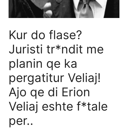
Kur do flase?
Juristi tr*ndit me
planin qe ka
pergatitur Veliaj!
Ajo qe di Erion
Veliaj eshte f*tale
per..