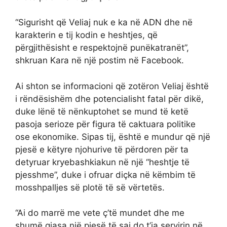
“Sigurisht që Veliaj nuk e ka në ADN dhe në
karakterin e tij kodin e heshtjes, që
përgjithësisht e respektojnë punëkatranët”,
shkruan Kara në një postim në Facebook.
Ai shton se informacioni që zotëron Veliaj është
i rëndësishëm dhe potencialisht fatal për dikë,
duke lënë të nënkuptohet se mund të ketë
pasoja serioze për figura të caktuara politike
ose ekonomike. Sipas tij, është e mundur që një
pjesë e këtyre njohurive të përdoren për ta
detyruar kryebashkiakun në një “heshtje të
pjesshme”, duke i ofruar diçka në këmbim të
mosshpalljes së plotë të së vërtetës.
“Ai do marrë me vete ç’të mundet dhe me
shumë gjasa një pjesë të saj do t’ia servirin në