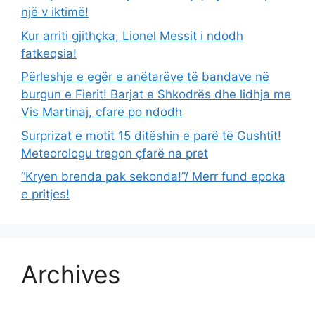
një v iktimë!
Kur arriti gjithçka, Lionel Messit i ndodh
fatkeqsia!
Përleshje e egër e anëtarëve të bandave në
burgun e Fierit! Barjat e Shkodrës dhe lidhja me
Vis Martinaj, cfarë po ndodh
Surprizat e motit 15 ditëshin e parë të Gushtit!
Meteorologu tregon çfarë na pret
“Kryen brenda pak sekonda!”/ Merr fund epoka
e pritjes!
Archives