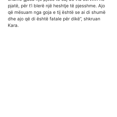
pjatë, për t’i blerë një heshtje të pjesshme. Ajo
që mësuam nga goja e tij është se ai di shumë
dhe ajo që di është fatale për dikë”, shkruan
Kara.