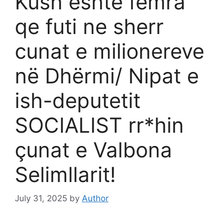
Kush eshte femra
qe futi ne sherr
cunat e milionereve
në Dhërmi/ Nipat e
ish-deputetit
SOCIALIST rr*hin
çunat e Valbona
Selimllarit!
July 31, 2025
by
Author