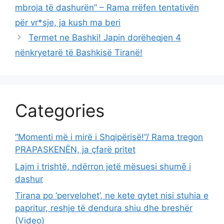
mbroja të dashurën” – Rama rrëfen tentativën
për vr*sje, ja kush ma beri
Termet ne Bashki! Japin dorëheqjen 4
nënkryetarë të Bashkisë Tiranë!
Categories
“Momenti më i mirë i Shqipërisë!”/ Rama tregon
PRAPASKENËN, ja çfarë pritet
Lajm i trishtë, ndërron jetë mësuesi shumē i
dashur
Tirana po ‘pervelohet’, ne kete qytet nisi stuhia e
papritur, reshje të dendura shiu dhe breshër
(Video)