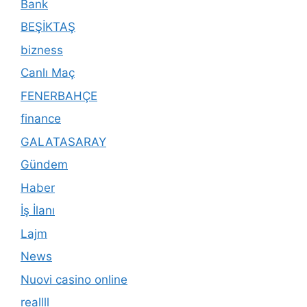
Bank
BEŞİKTAŞ
bizness
Canlı Maç
FENERBAHÇE
finance
GALATASARAY
Gündem
Haber
İş İlanı
Lajm
News
Nuovi casino online
reallll