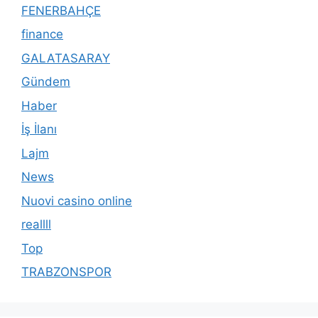
FENERBAHÇE
finance
GALATASARAY
Gündem
Haber
İş İlanı
Lajm
News
Nuovi casino online
reallll
Top
TRABZONSPOR