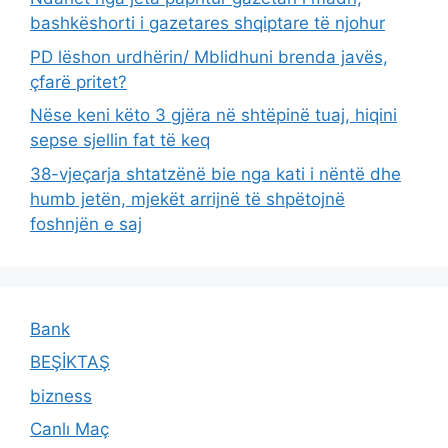
bashkëshorti i gazetares shqiptare të njohur
PD lëshon urdhërin/ Mblidhuni brenda javës,
çfarë pritet?
Nëse keni këto 3 gjëra në shtëpinë tuaj, hiqini
sepse sjellin fat të keq
38-vjeçarja shtatzënë bie nga kati i nëntë dhe
humb jetën, mjekët arrijnë të shpëtojnë
foshnjën e saj
Bank
BEŞİKTAŞ
bizness
Canlı Maç