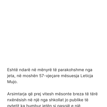
Eshtë ndarë në mënyrë të parakohshme nga
jeta, në moshën 57-vjeçare mësuesja Leticja
Mujo.
Arsimtarja që prej vitesh mësonte breza të tërë
nxënësish në një nga shkollat jo publike të
qytetit ka humbur jetën si pasojë e një