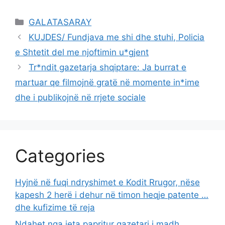
Categories
GALATASARAY
KUJDES/ Fundjava me shi dhe stuhi, Policia
e Shtetit del me njoftimin u*gjent
Tr*ndit gazetarja shqiptare: Ja burrat e
martuar qe filmojnë gratë në momente in*ime
dhe i publikojnë në rrjete sociale
Categories
Hyjnë në fuqi ndryshimet e Kodit Rrugor, nëse
kapesh 2 herë i dehur në timon heqje patente …
dhe kufizime të reja
Ndahet nga jeta papritur gazetari i madh,