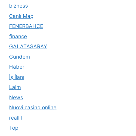
bizness
Canlı Maç
FENERBAHÇE
finance
GALATASARAY
Gündem
Haber
İş İlanı
Lajm
News
Nuovi casino online
reallll
Top