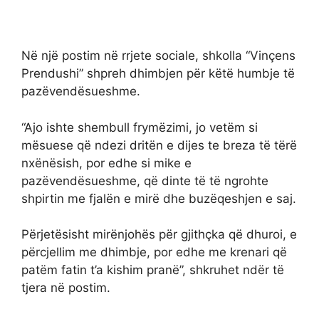
Në një postim në rrjete sociale, shkolla “Vinçens
Prendushi” shpreh dhimbjen për këtë humbje të
pazëvendësueshme.
“Ajo ishte shembull frymëzimi, jo vetëm si
mësuese që ndezi dritën e dijes te breza të tërë
nxënësish, por edhe si mike e
pazëvendësueshme, që dinte të të ngrohte
shpirtin me fjalën e mirë dhe buzëqeshjen e saj.
Përjetësisht mirënjohës për gjithçka që dhuroi, e
përcjellim me dhimbje, por edhe me krenari që
patëm fatin t’a kishim pranë”, shkruhet ndër të
tjera në postim.