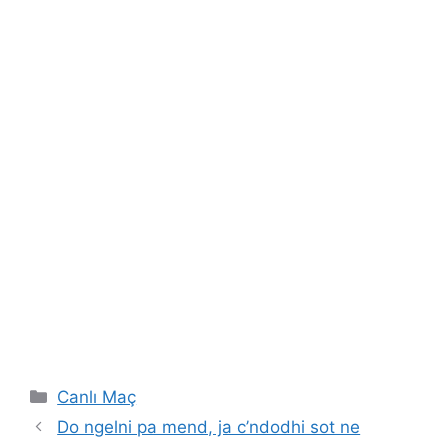
Categories
Canlı Maç
Do ngelni pa mend, ja c’ndodhi sot ne