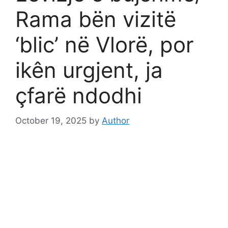
Rama bën vizitë
‘blic’ në Vlorë, por
ikên urgjent, ja
çfarë ndodhi
October 19, 2025
by
Author