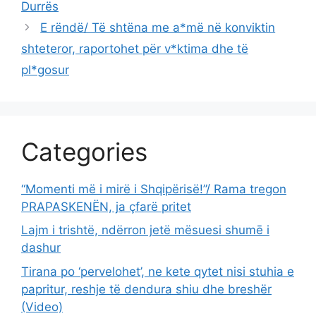
Durrës
E rëndë/ Të shtëna me a*më në konviktin
shteteror, raportohet për v*ktima dhe të
pl*gosur
Categories
“Momenti më i mirë i Shqipërisë!”/ Rama tregon
PRAPASKENËN, ja çfarë pritet
Lajm i trishtë, ndërron jetë mësuesi shumē i
dashur
Tirana po ‘pervelohet’, ne kete qytet nisi stuhia e
papritur, reshje të dendura shiu dhe breshër
(Video)