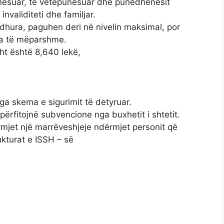
unësuar, të vetëpunësuar dhe punëdhënësit
invaliditeti dhe familjar.
dhura, paguhen deri në nivelin maksimal, por
dha të mëparshme.
sht është 8,640 lekë,
nga skema e sigurimit të detyruar.
 përfitojnë subvencione nga buxhetit i shtetit.
rmjet një marrëveshjeje ndërmjet personit që
ukturat e ISSH – së