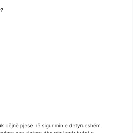
r?
uk bëjnë pjesë në sigurimin e detyrueshëm.
ujore ose vjetore dhe për kontributet e