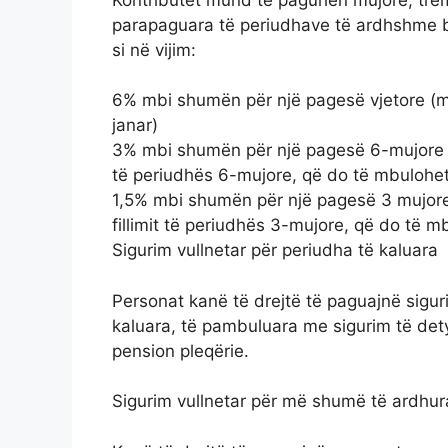
parapaguara të periudhave të ardhshme bë
si në vijim:
6% mbi shumën për një pagesë vjetore (m
janar)
3% mbi shumën për një pagesë 6-mujore (m
të periudhës 6-mujore, që do të mbulohet
1,5% mbi shumën për një pagesë 3 mujore
fillimit të periudhës 3-mujore, që do të m
Sigurim vullnetar për periudha të kaluara
Personat kanë të drejtë të paguajnë sigur
kaluara, të pambuluara me sigurim të det
pension pleqërie.
Sigurim vullnetar për më shumë të ardhur