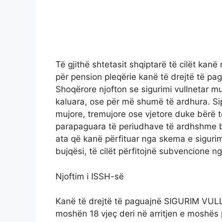
Të gjithë shtetasit shqiptarë të cilët ka
për pension pleqërie kanë të drejtë të pagu
Shoqërore njofton se sigurimi vullnetar mu
kaluara, ose për më shumë të ardhura. S
mujore, tremujore ose vjetore duke bërë t
parapaguara të periudhave të ardhshme bë
ata që kanë përfituar nga skema e sigurim
bujqësi, të cilët përfitojnë subvencione nga
Njoftim i ISSH-së
Kanë të drejtë të paguajnë SIGURIM VULLN
moshën 18 vjeç deri në arritjen e moshës 