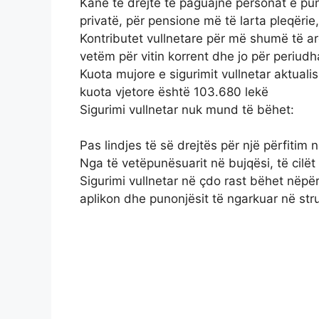
Kanë të drejtë të paguajnë personat e p
privatë, për pensione më të larta pleqërie, 
Kontributet vullnetare për më shumë të ar
vetëm për vitin korrent dhe jo për periu
Kuota mujore e sigurimit vullnetar aktuali
kuota vjetore është 103.680 lekë
Sigurimi vullnetar nuk mund të bëhet:
Pas lindjes të së drejtës për një përfitim 
Nga të vetëpunësuarit në bujqësi, të cilët
Sigurimi vullnetar në çdo rast bëhet nëpë
aplikon dhe punonjësit të ngarkuar në str