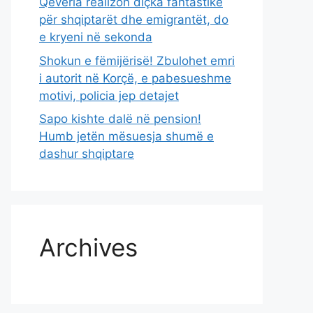
Qeveria realizon diçka fantastike
për shqiptarët dhe emigrantët, do
e kryeni në sekonda
Shokun e fëmijërisë! Zbulohet emri
i autorit në Korçë, e pabesueshme
motivi, policia jep detajet
Sapo kishte dalë në pension!
Humb jetën mësuesja shumë e
dashur shqiptare
Archives