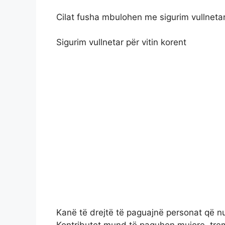
Cilat fusha mbulohen me sigurim vullneta
Sigurim vullnetar për vitin korent
Kanë të drejtë të paguajnë personat që n
Kontributet mund të paguhen mujore, trem