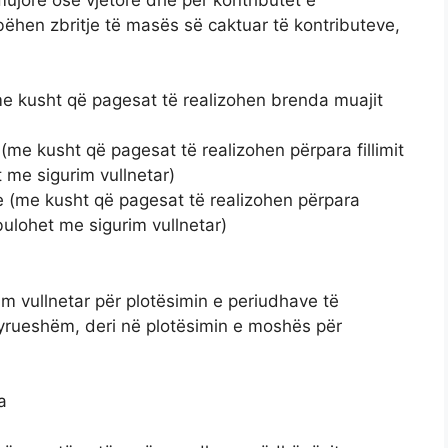
hen zbritje të masës së caktuar të kontributeve,
e kusht që pagesat të realizohen brenda muajit
e kusht që pagesat të realizohen përpara fillimit
 me sigurim vullnetar)
 (me kusht që pagesat të realizohen përpara
bulohet me sigurim vullnetar)
im vullnetar për plotësimin e periudhave të
yrueshëm, deri në plotësimin e moshës për
a