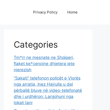
Privacy Policy
Home
Categories
Tm*rr ne mesnate ne Shqiperi,
flaket ke*cenojne dhjetera jete
njerezish
“Sakati” telefonon policët e Vlorës
nga arratia, Inez Hajrulla u del
përballë bluve në video-telefonatë
dhe i urdhëron: Largohuni nga
lokali tani