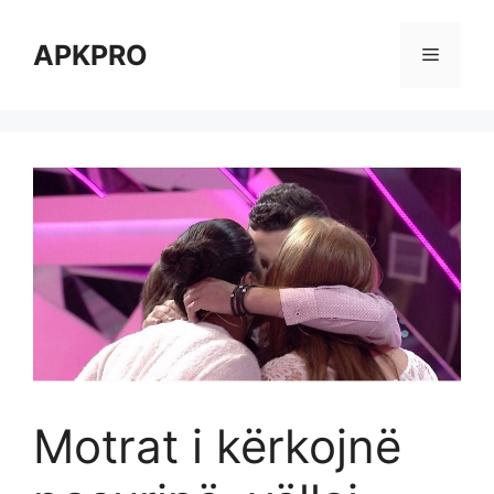
Skip
to
APKPRO
Menu
content
Motrat i kërkojnë