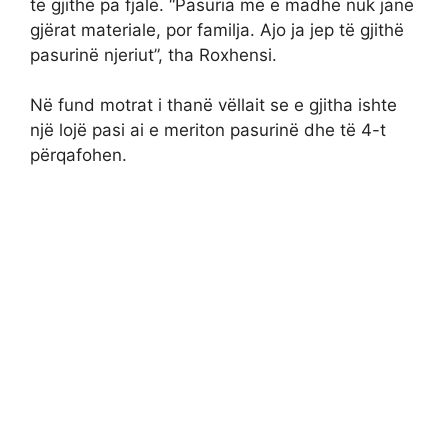
të gjithë pa fjalë. “Pasuria më e madhe nuk janë
gjërat materiale, por familja. Ajo ja jep të gjithë
pasurinë njeriut”, tha Roxhensi.
Në fund motrat i thanë vëllait se e gjitha ishte
një lojë pasi ai e meriton pasurinë dhe të 4-t
përqafohen.