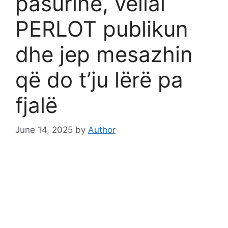
pasurinë, vëllai
PERLOT publikun
dhe jep mesazhin
që do t’ju lërë pa
fjalë
June 14, 2025
by
Author