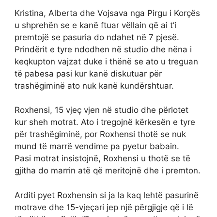
Kristina, Alberta dhe Vojsava nga Pirgu i Korçës
u shprehën se e kanë ftuar vëllain që ai t’i
premtojë se pasuria do ndahet në 7 pjesë.
Prindërit e tyre ndodhen në studio dhe nëna i
keqkupton vajzat duke i thënë se ato u treguan
të pabesa pasi kur kanë diskutuar për
trashëgiminë ato nuk kanë kundërshtuar.
Roxhensi, 15 vjeç vjen në studio dhe përlotet
kur sheh motrat. Ato i tregojnë kërkesën e tyre
për trashëgiminë, por Roxhensi thotë se nuk
mund të marrë vendime pa pyetur babain.
Pasi motrat insistojnë, Roxhensi u thotë se të
gjitha do marrin atë që meritojnë dhe i premton.
Arditi pyet Roxhensin si ja la kaq lehtë pasurinë
motrave dhe 15-vjeçari jep një përgjigje që i lë