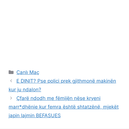
Categories
Canlı Maç
E DINIT? Pse polici prek gjithmonë makinën
kur ju ndalon?
Çfarë ndodh me fëmijën nëse kryeni
marr*dhënie kur femra është shtatzënë, mjekët
japin lajmin BEFASUES