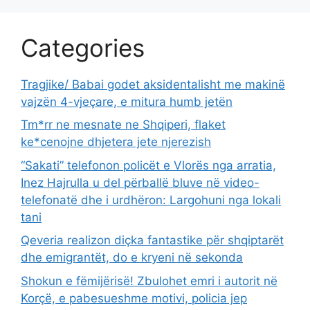
Categories
Tragjike/ Babai godet aksidentalisht me makinë
vajzën 4-vjeçare, e mitura humb jetën
Tm*rr ne mesnate ne Shqiperi, flaket
ke*cenojne dhjetera jete njerezish
“Sakati” telefonon policët e Vlorës nga arratia,
Inez Hajrulla u del përballë bluve në video-
telefonatë dhe i urdhëron: Largohuni nga lokali
tani
Qeveria realizon diçka fantastike për shqiptarët
dhe emigrantët, do e kryeni në sekonda
Shokun e fëmijërisë! Zbulohet emri i autorit në
Korçë, e pabesueshme motivi, policia jep