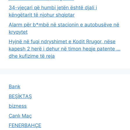
34-vjeçari që humbi jetën është djali i
këngëtarit të njohur shqiptar
Alarm për b*mbë në stacionin e autobusëve në
kryqytet
Hyjnë në fuqi ndryshimet e Kodit Rrugor, nëse
kapesh 2 herë i dehur në timon heqje patente …
dhe kufizime të reja
Bank
BEŞİKTAŞ
bizness
Canlı Maç
FENERBAHÇE