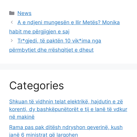
Categories
News
A e ndjeni mungesën e Ilir Metës? Monika
habit me përgjigjen e saj
Tr*gjedi, të paktën 10 vik*ima nga
përmbytjet dhe rrëshqitjet e dheut
Categories
Shkuan të vidhnin telat elektrikë, hajdutin e zë
korenti, dy bashkëpunëtorët e tij e lanë të vdkur
në makinë
Rama pas pak ditësh ndryshon qeverinë, kush
janë 6 ministrat që largohen