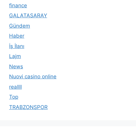
finance
GALATASARAY
Gündem
Haber
İş İlanı
Lajm
News
Nuovi casino online
reallll
Top
TRABZONSPOR