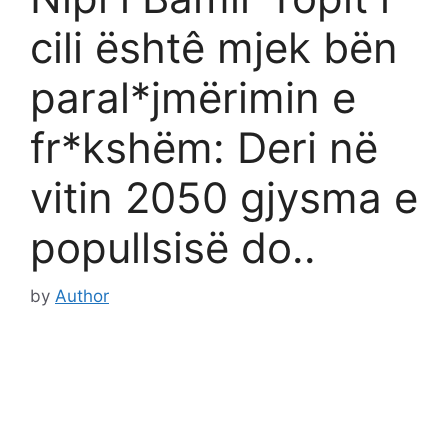
cili ështê mjek bën
paral*jmërimin e
fr*kshëm: Deri në
vitin 2050 gjysma e
popullsisë do..
by
Author