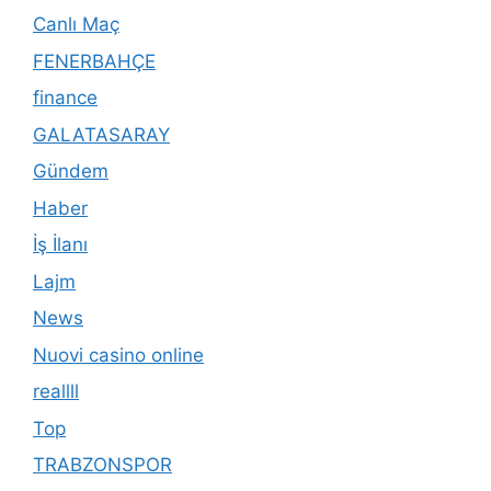
Canlı Maç
FENERBAHÇE
finance
GALATASARAY
Gündem
Haber
İş İlanı
Lajm
News
Nuovi casino online
reallll
Top
TRABZONSPOR