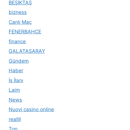
BEŞİKTAŞ
bizness
Canlı Maç
FENERBAHÇE
finance
GALATASARAY
Gündem
Haber
İş İlanı
Lajm
News
Nuovi casino online
reallll
Top