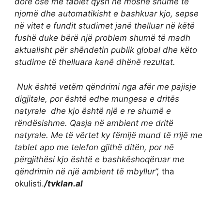
dorë ose me tablet qysh në moshë shumë të
njomë dhe automatikisht e bashkuar kjo, sepse
në vitet e fundit studimet janë thelluar në këtë
fushë duke bërë një problem shumë të madh
aktualisht për shëndetin publik global dhe këto
studime të thelluara kanë dhënë rezultat.
Nuk është vetëm qëndrimi nga afër me pajisje
digjitale, por është edhe mungesa e dritës
natyrale dhe kjo është një e re shumë e
rëndësishme. Qasja në ambient me dritë
natyrale. Me të vërtet ky fëmijë mund të rrijë me
tablet apo me telefon gjithë ditën, por në
përgjithësi kjo është e bashkëshoqëruar me
qëndrimin në një ambient të mbyllur”,
tha
okulisti.
/tvklan.al