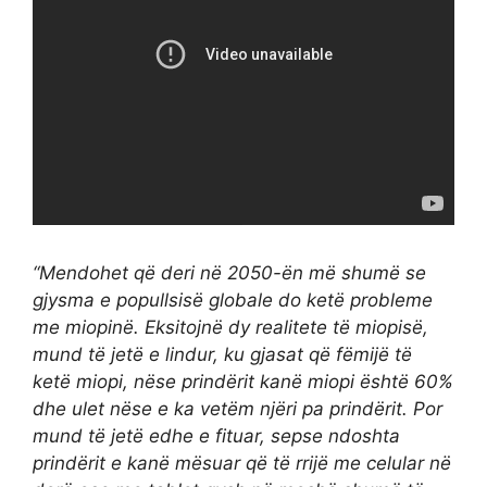
“Mendohet që deri në 2050-ën më shumë se
gjysma e popullsisë globale do ketë probleme
me miopinë. Eksitojnë dy realitete të miopisë,
mund të jetë e lindur, ku gjasat që fëmijë të
ketë miopi, nëse prindërit kanë miopi është 60%
dhe ulet nëse e ka vetëm njëri pa prindërit. Por
mund të jetë edhe e fituar, sepse ndoshta
prindërit e kanë mësuar që të rrijë me celular në