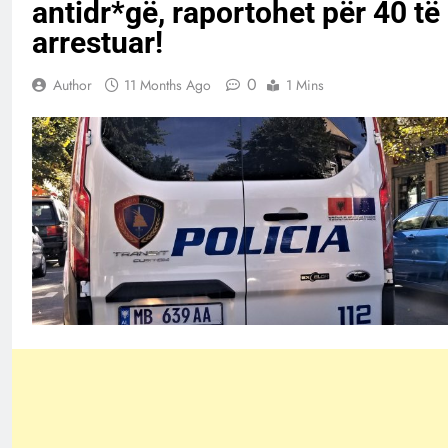
antidr*gë, raportohet për 40 të
arrestuar!
0
Author
11 Months Ago
1 Mins