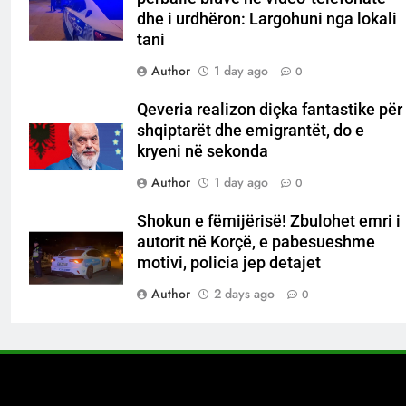
dhe i urdhëron: Largohuni nga lokali
tani
Author
1 day ago
0
Qeveria realizon diçka fantastike për
shqiptarët dhe emigrantët, do e
kryeni në sekonda
Author
1 day ago
0
Shokun e fëmijërisë! Zbulohet emri i
autorit në Korçë, e pabesueshme
motivi, policia jep detajet
Author
2 days ago
0