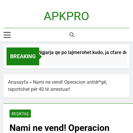
Skip
to
APKPRO
content
12 gusht! Ngjarja qe po lajmerohet kudo, ja cfare duhet t
BREAKING
1 Hour Ago
Anasayfa
»
Nami ne vend! Operacion antidr*gë,
raportohet për 40 të arrestuar!
BEŞİKTAŞ
Nami ne vend! Operacion