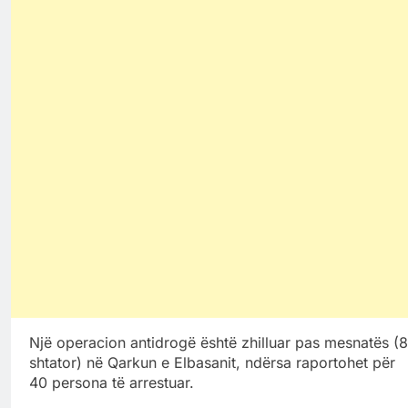
Një operacion antidrogë është zhilluar pas mesnatës (8
shtator) në Qarkun e Elbasanit, ndërsa raportohet për
40 persona të arrestuar.