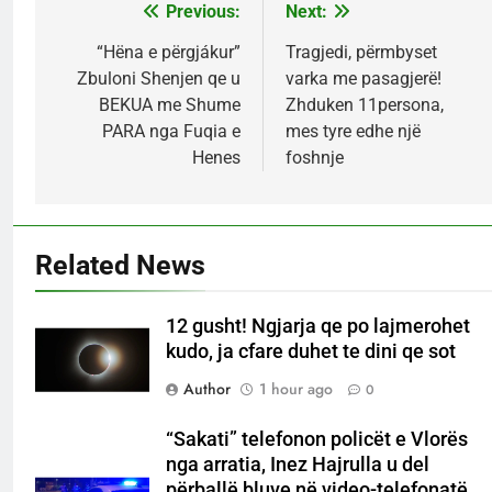
Previous:
Next:
Post
navigation
“Hëna e përgjákur”
Tragjedi, përmbyset
Zbuloni Shenjen qe u
varka me pasagjerë!
BEKUA me Shume
Zhduken 11persona,
PARA nga Fuqia e
mes tyre edhe një
Henes
foshnje
Related News
12 gusht! Ngjarja qe po lajmerohet
kudo, ja cfare duhet te dini qe sot
Author
1 hour ago
0
“Sakati” telefonon policët e Vlorës
nga arratia, Inez Hajrulla u del
përballë bluve në video-telefonatë