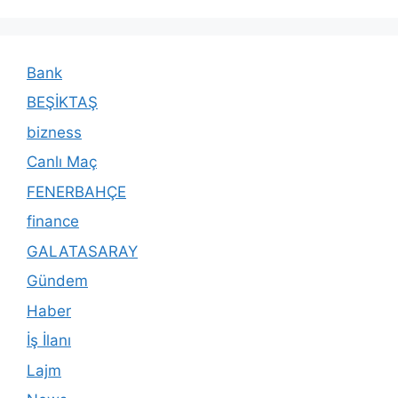
Bank
BEŞİKTAŞ
bizness
Canlı Maç
FENERBAHÇE
finance
GALATASARAY
Gündem
Haber
İş İlanı
Lajm