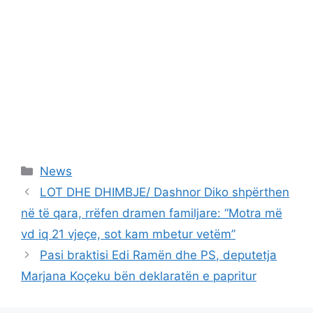
Categories
News
LOT DHE DHIMBJE/ Dashnor Diko shpërthen
në të qara, rrëfen dramen familjare: “Motra më
vd iq 21 vjeçe, sot kam mbetur vetëm”
Pasi braktisi Edi Ramën dhe PS, deputetja
Marjana Koçeku bën deklaratën e papritur