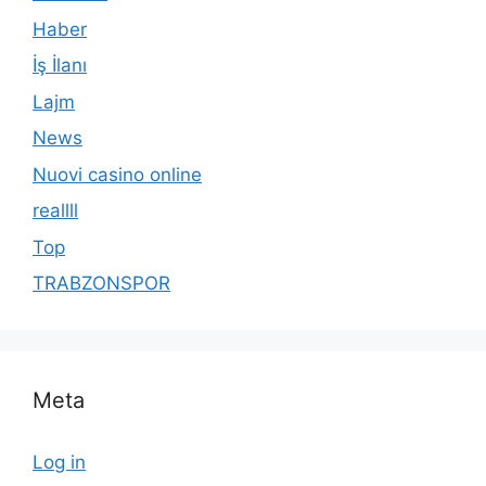
Haber
İş İlanı
Lajm
News
Nuovi casino online
reallll
Top
TRABZONSPOR
Meta
Log in