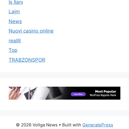
İş İlanı
Lajm
News
Nuovi casino online
reallll
Top
TRABZONSPOR
© 2026 Vollga News
• Built with
GeneratePress