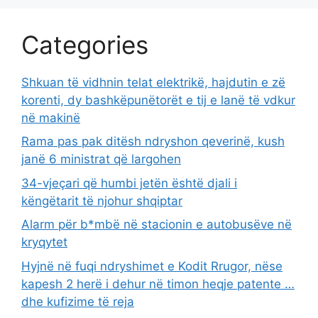
Categories
Shkuan të vidhnin telat elektrikë, hajdutin e zë
korenti, dy bashkëpunëtorët e tij e lanë të vdkur
në makinë
Rama pas pak ditësh ndryshon qeverinë, kush
janë 6 ministrat që largohen
34-vjeçari që humbi jetën është djali i
këngëtarit të njohur shqiptar
Alarm për b*mbë në stacionin e autobusëve në
kryqytet
Hyjnë në fuqi ndryshimet e Kodit Rrugor, nëse
kapesh 2 herë i dehur në timon heqje patente …
dhe kufizime të reja