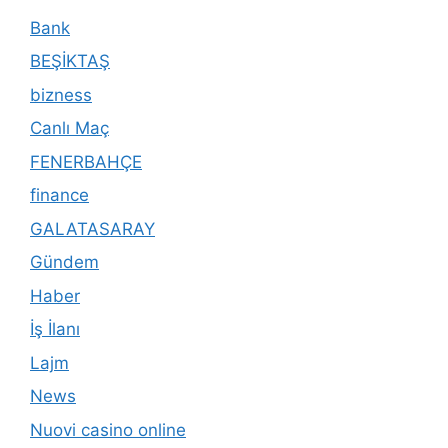
Bank
BEŞİKTAŞ
bizness
Canlı Maç
FENERBAHÇE
finance
GALATASARAY
Gündem
Haber
İş İlanı
Lajm
News
Nuovi casino online