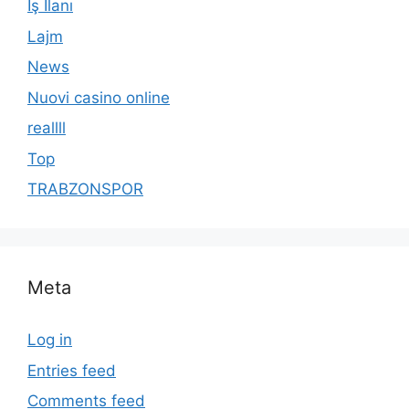
İş İlanı
Lajm
News
Nuovi casino online
reallll
Top
TRABZONSPOR
Meta
Log in
Entries feed
Comments feed