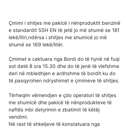
Çmimi i shitjes me pakicë i nënproduktit benzinë
e standardit SSH EN të jetë jo më shumë se 181
lekë/litri,ndërsa i shitjes me shumicë jo më
shumë se 169 lekë/litër.
Çmimet e caktuara nga Bordi do të hynë në fuqi
sot datë 8 ora 15.30 dhe do të jenë të vlefshme
deri në mbledhjen e ardhshme të bordit ku do
të pasqyrohen ndryshimet e çmimeve të shitjes.
Tërheqim vëmendjen e çdo operatori të shitjes
me shumicë dhe pakicë të nënprodukteve të
naftës mbi detyrimin e zbatimit të këtëj
vendimi.
Në rast të shkeljeve të konstatuara nga