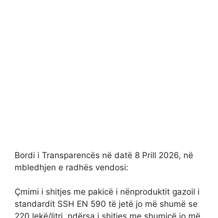
Bordi i Transparencës në datë 8 Prill 2026, në
mbledhjen e radhës vendosi:
Çmimi i shitjes me pakicë i nënproduktit gazoil i
standardit SSH EN 590 të jetë jo më shumë se
220 lekë/litri, ndërsa i shitjes me shumicë jo më