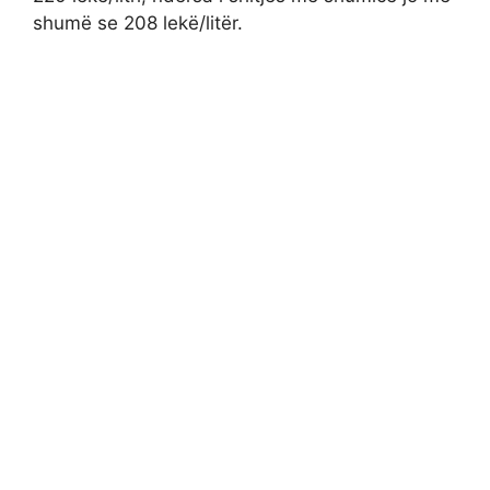
shumë se 208 lekë/litër.