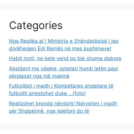
Categories
Nga Replika.al ! Ministrja e Shëndetësisë i jep
dorëheqjen Edi Ramës në mes pushimeve!
Habit moti, ne kete vend po bie shume debore
Aksident me vdekje, qytetari humb jetën pasi
përplaset nga një makinë
Futbollisti i madh i Kombëtares shqiptare të
futbollit arrestohet duke …(foto)
Realizohet brenda nëntorit/ Ndryshim i madh
për Shqipërinë, nga telefoni do të