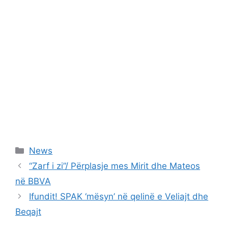
Categories
News
“Zarf i zi”/ Përplasje mes Mirit dhe Mateos
në BBVA
Ifundit! SPAK ‘mësyn’ në qelinë e Veliajt dhe
Beqajt