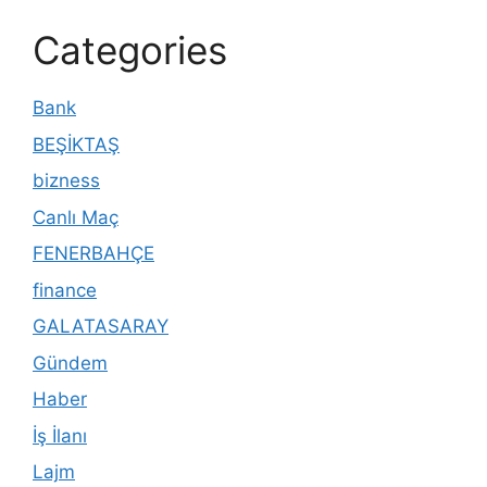
Categories
Bank
BEŞİKTAŞ
bizness
Canlı Maç
FENERBAHÇE
finance
GALATASARAY
Gündem
Haber
İş İlanı
Lajm