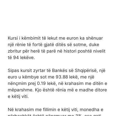
Kursi i këmbimit të lekut me euron ka shënuar
një rënie të fortë gjatë ditës së sotme, duke
zbritur për herë të parë në histori poshtë nivelit
të 94 lekëve.
Sipas kursit zyrtar të Bankës së Shqipërisë, një
euro u këmbye sot me 93.88 lekë, me një
nënçmim prej 0.19 lekë, në krahasim me ditën e
mëparshme. Kjo është rënia më e madhe ditore
e këtij viti.
Në krahasim me fillimin e këtij viti, monedha e
përbashkët është nënçmuar me 3%, ose gati