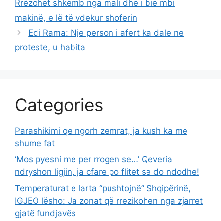
Rrëzohet shkëmb nga mali dhe i bie mbi
makinë, e lë të vdekur shoferin
Edi Rama: Nje person i afert ka dale ne
proteste, u habita
Categories
Parashikimi qe ngorh zemrat, ja kush ka me
shume fat
‘Mos pyesni me per rrogen se…’ Qeveria
ndryshon ligjin, ja cfare po flitet se do ndodhe!
Temperaturat e larta “pushtojnë” Shqipërinë,
IGJEO lësho: Ja zonat që rrezikohen nga zjarret
gjatë fundjavës