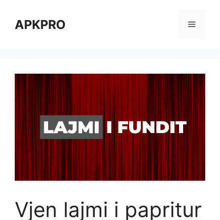
Skip
to
APKPRO
Menu
content
Vjen lajmi i papritur