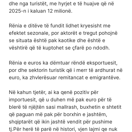
dhe nga turistët, me hyrjet e të huajve që në
2025-n i kaluan 12 milionë.
Rënia e ditëve të fundit lidhet kryesisht me
efektet sezonale, por aktorët e tregut pohojnë
se situata është pak kaotike dhe është e
vështirë që të kuptohet se çfarë po ndodh.
Rënia e euros ka dëmtuar rëndë eksportuesit,
por dhe sektorin turistik që i merr të ardhurat në
euro, ka zhvlerësuar remitancat e emigrantëve.
Në kahun tjetër, ai ka qenë pozitiv për
importuesit, që u duhen më pak euro për të
blerë të njëjtën sasi mallrash, buxhetin e shtetit
që paguan më pak për borxhin e jashtëm,
shqiptarët që ikin jashtë vendit për pushime
tj.Për herë të parë në histori, vjen lajmi qe nuk