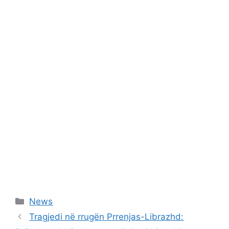
Categories
News
Tragjedi në rrugën Prrenjas-Librazhd: