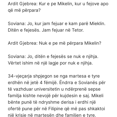
Ardit Gjebrea: Kur e pe Mikelin, kur u fejove apo
që më përpara?
Soviana: Jo, kur jam fejuar e kam parë Mieklin.
Ditën e fejesës. Jam fejuar në Tetor.
Ardit Gjebrea: Nuk e pe më përpara Mikelin?
Soviana: Jo, ditën e fejesës se nuk e njihja.
Vërtet ishim në një lagje por nuk e njihja.
34-vjeçarja shpjegon se nga martesa e tyre
erdhën në jetë 4 fëmijë. Ëndrra e Sovianës për
të vazhduar universitetin u ndërprenë sepse
familja kishte nevojë për kujdesin e saj. Mikeli
bënte punë të ndryshme derisa i erdhi një
ofertë pune për në Filipine që më pas shkaktoi
një krisje në martesën dhe familjen e tyre.