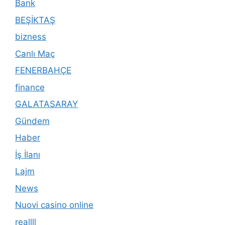
Bank
BEŞİKTAŞ
bizness
Canlı Maç
FENERBAHÇE
finance
GALATASARAY
Gündem
Haber
İş İlanı
Lajm
News
Nuovi casino online
reallll