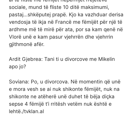
sociale, mund të fliste 10 ditë maksimumi,
pastaj…shkëputej prapë. Kjo ka vazhduar derisa
vendosja të ikja në Francë me fëmijët për një të
ardhme më të mirë për ata, por sa kam qenë në
Vlorë unë e kam pasur vjehrrën dhe vjehrrin
gjithmonë afër.
Ardit Gjebrea: Tani ti u divorcove me Mikelin
apo jo?
Soviana: Po, u divorcova. Në momentin që unë
e mora vesh se ai nuk shikonte fëmijët, nuk na
shikonte ne atëherë unë duhet të bëja diçka
sepse 4 fëmijë t’i rritësh vetëm nuk është e
lehtë./tvklan.al