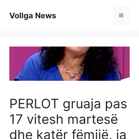
Skip
to
Vollga News
Menu
content
PERLOT gruaja pas
17 vitesh martesë
dhe katër fëmijë, ja