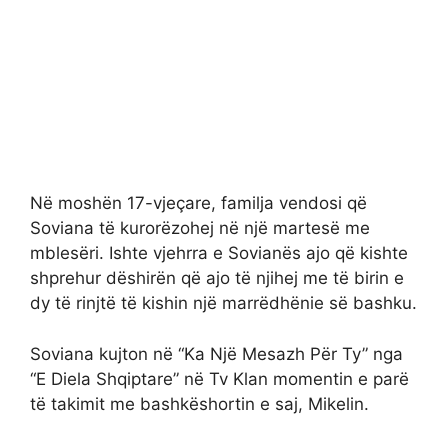
Në moshën 17-vjeçare, familja vendosi që
Soviana të kurorëzohej në një martesë me
mblesëri. Ishte vjehrra e Sovianës ajo që kishte
shprehur dëshirën që ajo të njihej me të birin e
dy të rinjtë të kishin një marrëdhënie së bashku.
Soviana kujton në “Ka Një Mesazh Për Ty” nga
“E Diela Shqiptare” në Tv Klan momentin e parë
të takimit me bashkëshortin e saj, Mikelin.