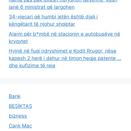
janë 6 ministrat që largohen
34-vjeçari që humbi jetën është djali i
këngëtarit të njohur shqiptar
Alarm për b*mbë në stacionin e autobusëve në
kryqytet
Hyjnë në fuqi ndryshimet e Kodit Rrugor, nëse
kapesh 2 herë i dehur në timon heqje patente …
dhe kufizime të reja
Bank
BEŞİKTAŞ
bizness
Canlı Maç