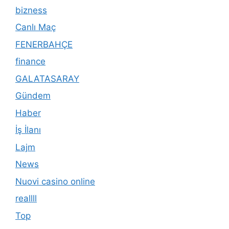
bizness
Canlı Maç
FENERBAHÇE
finance
GALATASARAY
Gündem
Haber
İş İlanı
Lajm
News
Nuovi casino online
reallll
Top