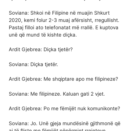
Soviana: Shkoi në Filipine në muajin Shkurt
2020, kemi folur 2-3 muaj afërsisht, rregullisht.
Pastaj filloi ato telefonatat më rrallë. E kuptova
unë që mund të kishte diçka.
Ardit Gjebrea: Diçka tjetër?
Soviana: Diçka tjetër.
Ardit Gjebrea: Me shqiptare apo me filipineze?
Soviana: Me filipineze. Kaluan gati 2 vjet.
Ardit Gjebrea: Po me fëmijët nuk komunikonte?
Soviana: Jo. Unë gjeja mundësinë gjithmonë që
ai të fliste me fëmijët nëpërmjet rrejeteve