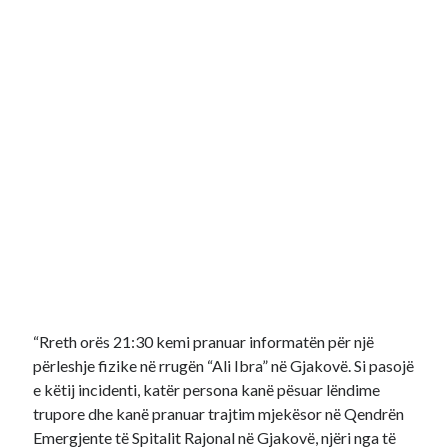
“Rreth orës 21:30 kemi pranuar informatën për një
përleshje fizike në rrugën “Ali Ibra” në Gjakovë. Si pasojë
e këtij incidenti, katër persona kanë pësuar lëndime
trupore dhe kanë pranuar trajtim mjekësor në Qendrën
Emergjente të Spitalit Rajonal në Gjakovë, njëri nga të