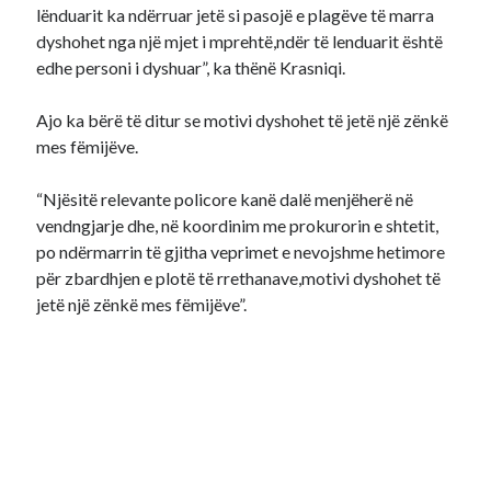
lënduarit ka ndërruar jetë si pasojë e plagëve të marra
dyshohet nga një mjet i mprehtë,ndër të lenduarit është
edhe personi i dyshuar”, ka thënë Krasniqi.
Ajo ka bërë të ditur se motivi dyshohet të jetë një zënkë
mes fëmijëve.
“Njësitë relevante policore kanë dalë menjëherë në
vendngjarje dhe, në koordinim me prokurorin e shtetit,
po ndërmarrin të gjitha veprimet e nevojshme hetimore
për zbardhjen e plotë të rrethanave,motivi dyshohet të
jetë një zënkë mes fëmijëve”.