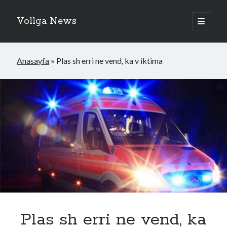
Vollga News
open
primary
menu
Anasayfa
»
Plas sh erri ne vend, ka v iktima
Plas sh erri ne vend, ka