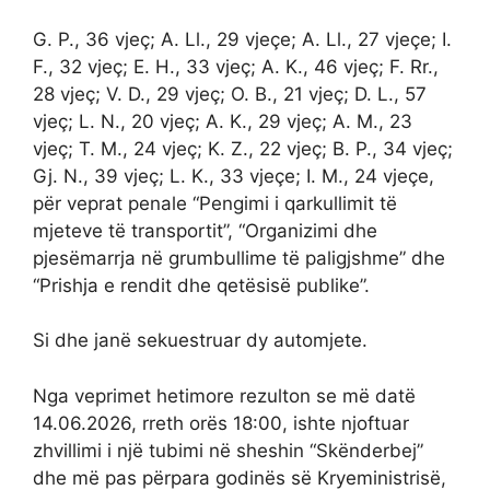
G. P., 36 vjeç; A. Ll., 29 vjeçe; A. Ll., 27 vjeçe; I.
F., 32 vjeç; E. H., 33 vjeç; A. K., 46 vjeç; F. Rr.,
28 vjeç; V. D., 29 vjeç; O. B., 21 vjeç; D. L., 57
vjeç; L. N., 20 vjeç; A. K., 29 vjeç; A. M., 23
vjeç; T. M., 24 vjeç; K. Z., 22 vjeç; B. P., 34 vjeç;
Gj. N., 39 vjeç; L. K., 33 vjeçe; I. M., 24 vjeçe,
për veprat penale “Pengimi i qarkullimit të
mjeteve të transportit”, “Organizimi dhe
pjesëmarrja në grumbullime të paligjshme” dhe
“Prishja e rendit dhe qetësisë publike”.
Si dhe janë sekuestruar dy automjete.
Nga veprimet hetimore rezulton se më datë
14.06.2026, rreth orës 18:00, ishte njoftuar
zhvillimi i një tubimi në sheshin “Skënderbej”
dhe më pas përpara godinës së Kryeministrisë,