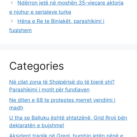
Ndërron jetë në moshën 35-vjeçare aktorja
e njohur e serialeve turke
Hëna e Re te Binjakët, parashikimi i
fuqishem
Categories
Në cilat zona të Shqipërisë do të bjerë shi?
Parashikimi i motit për fundjaven
Ne diten e 68 te protestes merret vendimi i
madh
U tha se Balluku është shtatzënë, Grid Rroji bën
deklaratën e bujshme!
Aksident tragjik në Greqi, humbin jetën nënë e