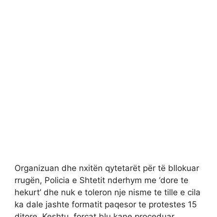
Organizuan dhe nxitën qytetarët për të bllokuar
rrugën, Policia e Shtetit nderhym me ‘dore te
hekurt’ dhe nuk e toleron nje nisme te tille e cila
ka dale jashte formatit paqesor te protestes 15
ditore. Keshtu, forcat blu kane proceduar