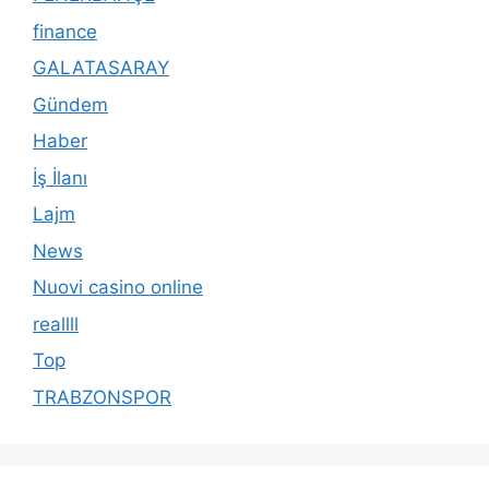
finance
GALATASARAY
Gündem
Haber
İş İlanı
Lajm
News
Nuovi casino online
reallll
Top
TRABZONSPOR