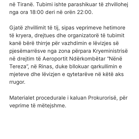
në Tiranë. Tubimi ishte parashikuar të zhvillohej
nga ora 18:00 deri në orën 22:00.
Gjatë zhvillimit të tij, sipas veprimeve hetimore
të kryera, drejtues dhe organizatorë të tubimit
kanë bërë thirrje për vazhdimin e lëvizjes së
pjesëmarrësve nga zona përpara Kryeministrisë
në drejtim të Aeroportit Ndërkombëtar “Nënë
Tereza”, në Rinas, duke bllokuar qarkullimin e
mjeteve dhe lëvizjen e qytetarëve në këtë aks
rrugor.
Materialet procedurale i kaluan Prokurorisë, për
veprime të mëtejshme.