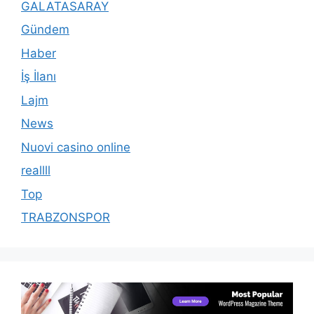
GALATASARAY
Gündem
Haber
İş İlanı
Lajm
News
Nuovi casino online
reallll
Top
TRABZONSPOR