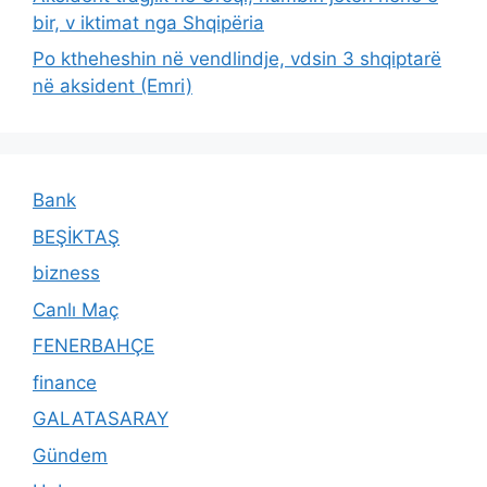
bir, v iktimat nga Shqipëria
Po ktheheshin në vendlindje, vdsin 3 shqiptarë
në aksident (Emri)
Bank
BEŞİKTAŞ
bizness
Canlı Maç
FENERBAHÇE
finance
GALATASARAY
Gündem