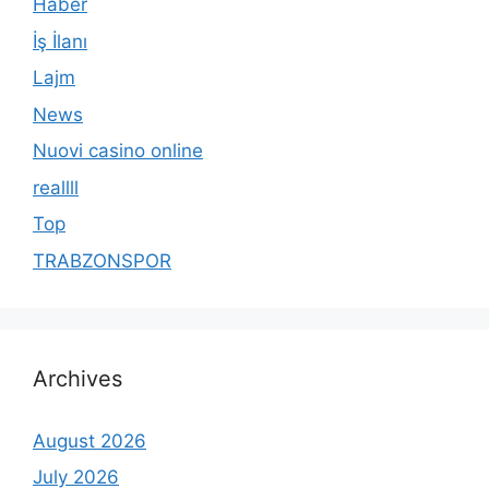
Haber
İş İlanı
Lajm
News
Nuovi casino online
reallll
Top
TRABZONSPOR
Archives
August 2026
July 2026