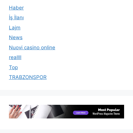
Haber
İş İlanı
Lajm
News
Nuovi casino online
reallll
Top
TRABZONSPOR