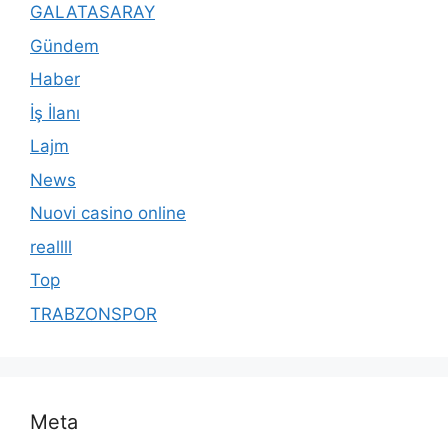
GALATASARAY
Gündem
Haber
İş İlanı
Lajm
News
Nuovi casino online
reallll
Top
TRABZONSPOR
Meta