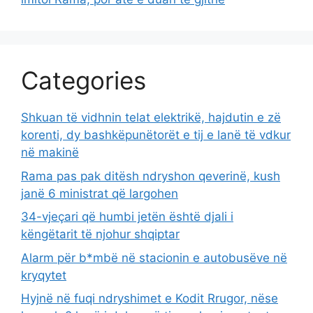
Categories
Shkuan të vidhnin telat elektrikë, hajdutin e zë
korenti, dy bashkëpunëtorët e tij e lanë të vdkur
në makinë
Rama pas pak ditësh ndryshon qeverinë, kush
janë 6 ministrat që largohen
34-vjeçari që humbi jetën është djali i
këngëtarit të njohur shqiptar
Alarm për b*mbë në stacionin e autobusëve në
kryqytet
Hyjnë në fuqi ndryshimet e Kodit Rrugor, nëse