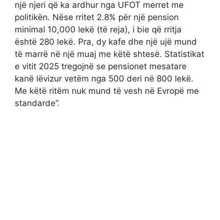
një njeri që ka ardhur nga UFOT merret me
politikën. Nëse rritet 2.8% për një pension
minimal 10,000 lekë (të reja), i bie që rritja
është 280 lekë. Pra, dy kafe dhe një ujë mund
të marrë në një muaj me këtë shtesë. Statistikat
e vitit 2025 tregojnë se pensionet mesatare
kanë lëvizur vetëm nga 500 deri në 800 lekë.
Me këtë ritëm nuk mund të vesh në Evropë me
standarde”.