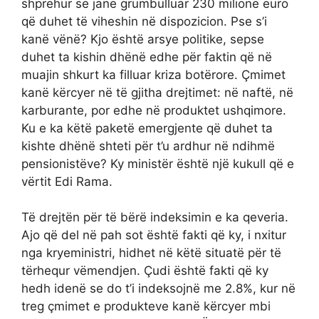
shprehur se janë grumbulluar 230 milionë euro
që duhet të viheshin në dispozicion. Pse s’i
kanë vënë? Kjo është arsye politike, sepse
duhet ta kishin dhënë edhe për faktin që në
muajin shkurt ka filluar kriza botërore. Çmimet
kanë kërcyer në të gjitha drejtimet: në naftë, në
karburante, por edhe në produktet ushqimore.
Ku e ka këtë paketë emergjente që duhet ta
kishte dhënë shteti për t’u ardhur në ndihmë
pensionistëve? Ky ministër është një kukull që e
vërtit Edi Rama.
Të drejtën për të bërë indeksimin e ka qeveria.
Ajo që del në pah sot është fakti që ky, i nxitur
nga kryeministri, hidhet në këtë situatë për të
tërhequr vëmendjen. Çudi është fakti që ky
hedh idenë se do t’i indeksojnë me 2.8%, kur në
treg çmimet e produkteve kanë kërcyer mbi