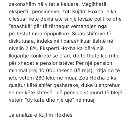
zakonshëm në vitet e kaluara. Megjithatë,
eksperti i pensioneve, zoti Kujtim Hoxha, e ka
cilësuar këtë deklaratë si një lëvizje politike dhe
“shashkë” për të tërhequr vëmendjen nga
protestat mbarëpopullore. Sipas shifrave të
diskutuara, indeksimi i parashikuar është në
nivelin 2.8%. Eksperti Hoxha ka bërë një
llogaritje konkrete se çfarë do të thotë kjo rritje
për xhepat e pensionistëve: Për një pension
minimal prej 10,000 lekësh (të reja), rritja do të
jetë vetëm 280 lekë në muaj. Zoti Hoxha e ka
quajtur këtë shifër qesharake, duke u shprehur
se me këtë shtesë, një pensionist mund të blejë
vetëm “dy kafe dhe një ujë” në muaj.
Ja analiza e Kujtim Hoxhës