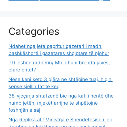
Categories
Ndahet nga jeta papritur gazetari i madh,
bashkëshorti i gazetares shqiptare të njohur
PD lëshon urdhërin/ Mblidhuni brenda javës,
çfarë pritet?
Nëse keni këto 3 gjëra në shtëpinë tuaj, hiqini
sepse sjellin fat të keq
38-vjeçarja shtatzënë bie nga kati i nëntë dhe
humb jetën, mjekët arrijnë të shpëtojnë
foshnjën e saj
Nga Replika.al ! Ministrja e Shëndetësisë i jep
dorëheqjen Edi Ramës në mes pushimeve!