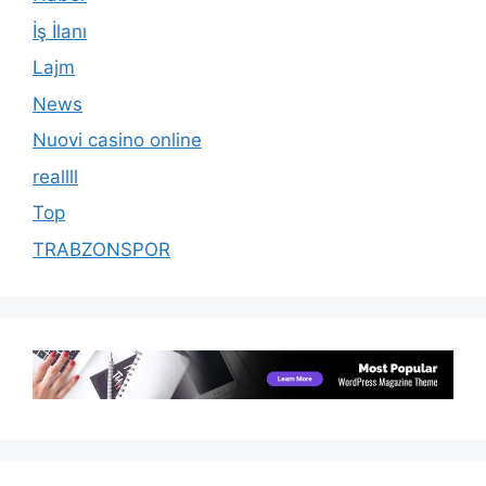
İş İlanı
Lajm
News
Nuovi casino online
reallll
Top
TRABZONSPOR