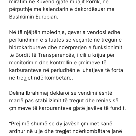
miratim në Kuvend gjatë muajit korrik, në
përputhje me kalendarin e dakordësuar me
Bashkimin Europian.
Në të njëjtën mbledhje, qeveria vendosi edhe
përfundimin e situatës së veçantë në tregun e
hidrokarbureve dhe ndërprerjen e funksionimit
të Bordit të Transparencës, i cili u krijua për
monitorimin dhe kontrollin e çmimeve të
karburanteve në periudhën e luhatjeve të forta
në tregjet ndërkombëtare.
Delina Ibrahimaj deklaroi se vendimi është
marrë pas stabilizimit të tregut dhe rënies së
çmimeve të karburanteve gjatë javëve të fundit.
“Prej më shumë se dy javësh çmimet kanë
ardhur në ulje dhe tregjet ndërkombëtare janë