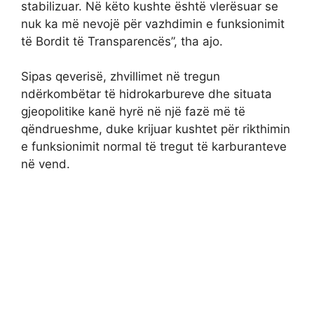
stabilizuar. Në këto kushte është vlerësuar se
nuk ka më nevojë për vazhdimin e funksionimit
të Bordit të Transparencës”, tha ajo.
Sipas qeverisë, zhvillimet në tregun
ndërkombëtar të hidrokarbureve dhe situata
gjeopolitike kanë hyrë në një fazë më të
qëndrueshme, duke krijuar kushtet për rikthimin
e funksionimit normal të tregut të karburanteve
në vend.