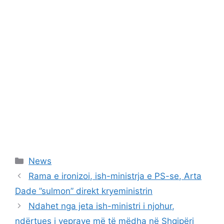
Categories
News
Rama e ironizoi, ish-ministrja e PS-se, Arta
Dade ”sulmon” direkt kryeministrin
Ndahet nga jeta ish-ministri i njohur,
ndërtues i veprave më të mëdha në Shqipëri