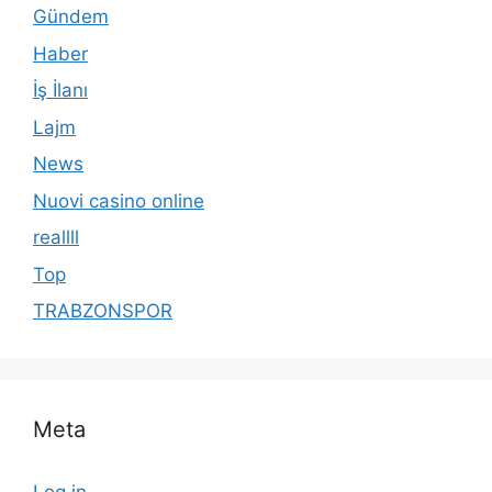
Gündem
Haber
İş İlanı
Lajm
News
Nuovi casino online
reallll
Top
TRABZONSPOR
Meta