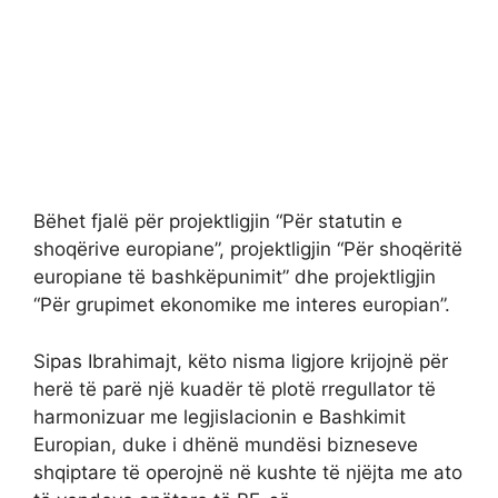
Bëhet fjalë për projektligjin “Për statutin e
shoqërive europiane”, projektligjin “Për shoqëritë
europiane të bashkëpunimit” dhe projektligjin
“Për grupimet ekonomike me interes europian”.
Sipas Ibrahimajt, këto nisma ligjore krijojnë për
herë të parë një kuadër të plotë rregullator të
harmonizuar me legjislacionin e Bashkimit
Europian, duke i dhënë mundësi bizneseve
shqiptare të operojnë në kushte të njëjta me ato