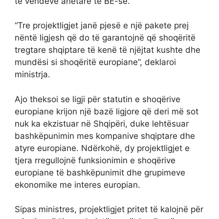
të vendeve anëtare të BE-së.
“Tre projektligjet janë pjesë e një pakete prej
nëntë ligjesh që do të garantojnë që shoqëritë
tregtare shqiptare të kenë të njëjtat kushte dhe
mundësi si shoqëritë europiane”, deklaroi
ministrja.
Ajo theksoi se ligji për statutin e shoqërive
europiane krijon një bazë ligjore që deri më sot
nuk ka ekzistuar në Shqipëri, duke lehtësuar
bashkëpunimin mes kompanive shqiptare dhe
atyre europiane. Ndërkohë, dy projektligjet e
tjera rregullojnë funksionimin e shoqërive
europiane të bashkëpunimit dhe grupimeve
ekonomike me interes europian.
Sipas ministres, projektligjet pritet të kalojnë për