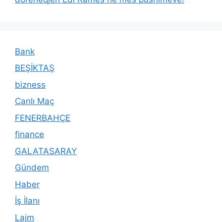
Bank
BEŞİKTAŞ
bizness
Canlı Maç
FENERBAHÇE
finance
GALATASARAY
Gündem
Haber
İş İlanı
Lajm