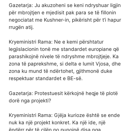
Gazetarja: Ju akuzoheni se keni ndryshuar ligjin
për mbrojtjen e mjedisit pak para se të fillonin
negociatat me Kushner-in, pikërisht për t’i hapur
rrugën atij.
Kryeministri Rama: Ne e kemi përshtatur
legjislacionin tonë me standardet europiane që
parashikojnë nivele të ndryshme mbrojtjeje. Ka
zona të paprekshme, si delta e lumit Vjosa, dhe
zona ku mund të ndërtohet, gjithmonë duke
respektuar standardet e BE-së.
Gazetarja: Protestuesit kërkojnë heqje të plotë
dorë nga projekti?
Kryeministri Rama: Gjëja kurioze është se ende
nuk ka një projekt konkret. Ka një ide, një
ëndërr për të cilën po punojnë disa nga