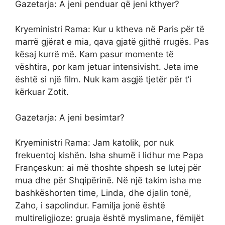
Gazetarja: A jeni penduar që jeni kthyer?
Kryeministri Rama: Kur u ktheva në Paris për të
marrë gjërat e mia, qava gjatë gjithë rrugës. Pas
kësaj kurrë më. Kam pasur momente të
vështira, por kam jetuar intensivisht. Jeta ime
është si një film. Nuk kam asgjë tjetër për t’i
kërkuar Zotit.
Gazetarja: A jeni besimtar?
Kryeministri Rama: Jam katolik, por nuk
frekuentoj kishën. Isha shumë i lidhur me Papa
Françeskun: ai më thoshte shpesh se lutej për
mua dhe për Shqipërinë. Në një takim isha me
bashkëshorten time, Linda, dhe djalin tonë,
Zaho, i sapolindur. Familja jonë është
multireligjioze: gruaja është myslimane, fëmijët