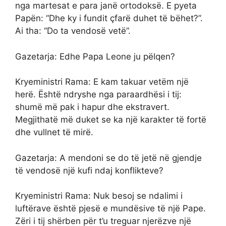
nga martesat e para janë ortodoksë. E pyeta
Papën: “Dhe ky i fundit çfarë duhet të bëhet?”.
Ai tha: “Do ta vendosë vetë”.
Gazetarja: Edhe Papa Leone ju pëlqen?
Kryeministri Rama: E kam takuar vetëm një
herë. Është ndryshe nga paraardhësi i tij:
shumë më pak i hapur dhe ekstravert.
Megjithatë më duket se ka një karakter të fortë
dhe vullnet të mirë.
Gazetarja: A mendoni se do të jetë në gjendje
të vendosë një kufi ndaj konflikteve?
Kryeministri Rama: Nuk besoj se ndalimi i
luftërave është pjesë e mundësive të një Pape.
Zëri i tij shërben për t’u treguar njerëzve një