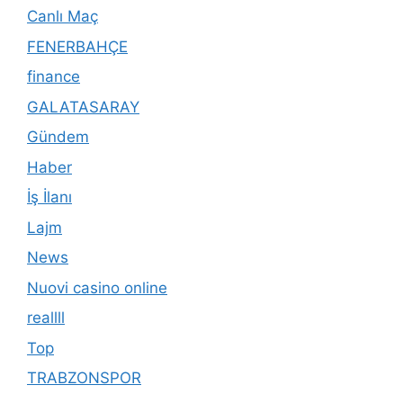
Canlı Maç
FENERBAHÇE
finance
GALATASARAY
Gündem
Haber
İş İlanı
Lajm
News
Nuovi casino online
reallll
Top
TRABZONSPOR