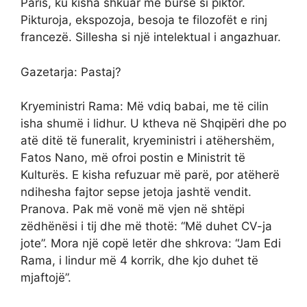
Paris, ku kisha shkuar me bursë si piktor.
Pikturoja, ekspozoja, besoja te filozofët e rinj
francezë. Sillesha si një intelektual i angazhuar.
Gazetarja: Pastaj?
Kryeministri Rama: Më vdiq babai, me të cilin
isha shumë i lidhur. U ktheva në Shqipëri dhe po
atë ditë të funeralit, kryeministri i atëhershëm,
Fatos Nano, më ofroi postin e Ministrit të
Kulturës. E kisha refuzuar më parë, por atëherë
ndihesha fajtor sepse jetoja jashtë vendit.
Pranova. Pak më vonë më vjen në shtëpi
zëdhënësi i tij dhe më thotë: “Më duhet CV-ja
jote”. Mora një copë letër dhe shkrova: “Jam Edi
Rama, i lindur më 4 korrik, dhe kjo duhet të
mjaftojë”.