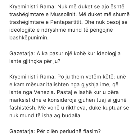
Kryeministri Rama: Nuk më duket se ajo është
trashëgimtare e Mussolinit. Më duket më shumë
trashëgimtare e Pentapartitit. Dhe nuk besoj se
ideologjitë e ndryshme mund të pengojnë
bashkëpunimin.
Gazetarja: A ka pasur një kohë kur ideologjia
ishte gjithçka për ju?
Kryeministri Rama: Po ju them vetëm këtë: unë
e kam mësuar italishten nga gjyshja ime, që
ishte nga Venezia. Pastaj e lashë kur u bëra
marksist dhe e konsideroja gjuhën tuaj si gjuhë
fashistësh. Më vonë u riktheva, duke kuptuar se
nuk mund të isha aq budalla.
Gazetarja: Për cilën periudhë flasim?