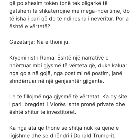
që po shesim tokën tonë tek oligarkë të
gatshëm ta shkatërrojnë me mega-ndërtime, do
të isha i pari që do të ndihesha i neveritur. Por a
është e vërtetë?
Gazetarja: Na e thoni ju.
Kryeministri Rama: Është një narrativë e
ndërtuar mbi gjysmë të vërteta që, duke kaluar
nga goja në gojë, nga postimi në postim, janë
shndërruar në një gënjeshtër gjigante.
Le të fillojmë nga gjysmë të vërtetat. Ka dy site:
i pari, bregdeti i Vlorës ishte pronë private dhe
është shitur te investitorët.
Ka nga ata që thonë se shitja nuk ka qenë e
ligjshme dhe se dhëndri i Donald Trump-it,