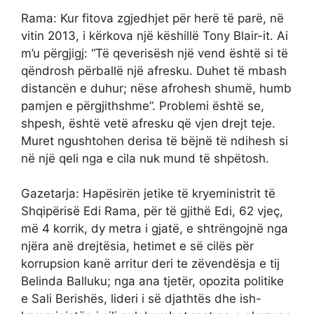
Rama: Kur fitova zgjedhjet për herë të parë, në
vitin 2013, i kërkova një këshillë Tony Blair-it. Ai
m’u përgjigj: “Të qeverisësh një vend është si të
qëndrosh përballë një afresku. Duhet të mbash
distancën e duhur; nëse afrohesh shumë, humb
pamjen e përgjithshme”. Problemi është se,
shpesh, është vetë afresku që vjen drejt teje.
Muret ngushtohen derisa të bëjnë të ndihesh si
në një qeli nga e cila nuk mund të shpëtosh.
Gazetarja: Hapësirën jetike të kryeministrit të
Shqipërisë Edi Rama, për të gjithë Edi, 62 vjeç,
më 4 korrik, dy metra i gjatë, e shtrëngojnë nga
njëra anë drejtësia, hetimet e së cilës për
korrupsion kanë arritur deri te zëvendësja e tij
Belinda Balluku; nga ana tjetër, opozita politike
e Sali Berishës, lideri i së djathtës dhe ish-