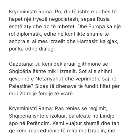
Kryeministri Rama: Po, do të ishte e udhës të
hapet një tryezë negociatash, sepse Rusia
është aty dhe do të mbetet. Dhe Europa ka një
rol diplomatik, edhe në konflikte shumë të
ashpra si ai mes Izraelit dhe Hamasit: ka gjak,
por ka edhe dialog.
Gazetarja: Ju keni deklaruar gjithmonë se
Shqipëria është mik i Izraelit. Sot si e shihni
qeverinë e Netanyahut dhe veprimet e saj në
Palestinë? Sipas të dhënave të fundit flitet për
mbi 20 mijë fëmijë të vrarë.
Kryeministri Rama: Pas rënies së regjimit,
Shqipëria ishte e izoluar, pa aleatë në Lindje
apo në Perëndim. Kemi vuajtur shumë dhe tani
që kemi marrëdhënie të mira me Izraelin, me