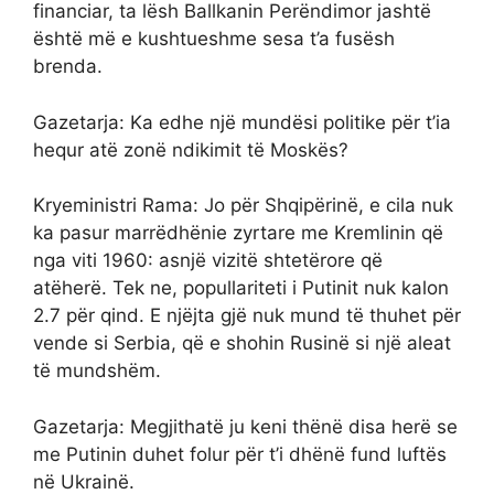
financiar, ta lësh Ballkanin Perëndimor jashtë
është më e kushtueshme sesa t’a fusësh
brenda.
Gazetarja: Ka edhe një mundësi politike për t’ia
hequr atë zonë ndikimit të Moskës?
Kryeministri Rama: Jo për Shqipërinë, e cila nuk
ka pasur marrëdhënie zyrtare me Kremlinin që
nga viti 1960: asnjë vizitë shtetërore që
atëherë. Tek ne, popullariteti i Putinit nuk kalon
2.7 për qind. E njëjta gjë nuk mund të thuhet për
vende si Serbia, që e shohin Rusinë si një aleat
të mundshëm.
Gazetarja: Megjithatë ju keni thënë disa herë se
me Putinin duhet folur për t’i dhënë fund luftës
në Ukrainë.