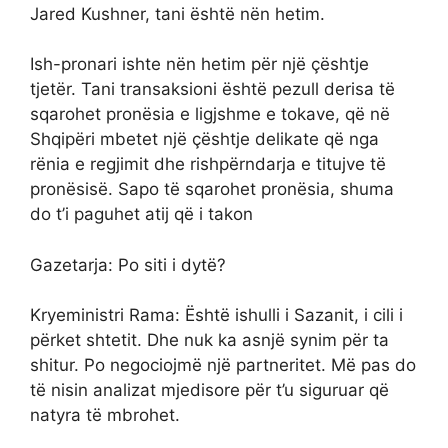
Jared Kushner, tani është nën hetim.
Ish-pronari ishte nën hetim për një çështje
tjetër. Tani transaksioni është pezull derisa të
sqarohet pronësia e ligjshme e tokave, që në
Shqipëri mbetet një çështje delikate që nga
rënia e regjimit dhe rishpërndarja e titujve të
pronësisë. Sapo të sqarohet pronësia, shuma
do t’i paguhet atij që i takon
Gazetarja: Po siti i dytë?
Kryeministri Rama: Është ishulli i Sazanit, i cili i
përket shtetit. Dhe nuk ka asnjë synim për ta
shitur. Po negociojmë një partneritet. Më pas do
të nisin analizat mjedisore për t’u siguruar që
natyra të mbrohet.