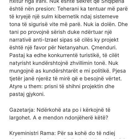
nxitur nga Irani. Nuk është sekret që Shqipëria
është nën presion: Teherani ka tentuar më parë
të kryejë një sulm kibernetik ndaj sistemeve
tona të sigurisë vite më parë. Nuk ia dolën. Dhe
tani po provojnë sërish duke ndërtuar një
narrativë anti-Izrael sipas së cilës ky projekt
është një favor për Netanyahun. Çmenduri.
Pastaj ka edhe konkurrentë turistikë, të cilët
natyrisht kundërshtojnë zhvillimin tonë. Nuk
mungojnë as kundërshtarët e mi politikë. Pjesa
tjetër janë njerëz të mirë që e besojnë vërtet.
Atyre u them: prisni të shihni projektin dhe
pastaj gjykoni.
Gazetarja: Ndërkohë ata po i kërkojnë të
largohet. A e mendon ndonjëherë këtë?
Kryeministri Rama: Për sa kohë do të ndiej