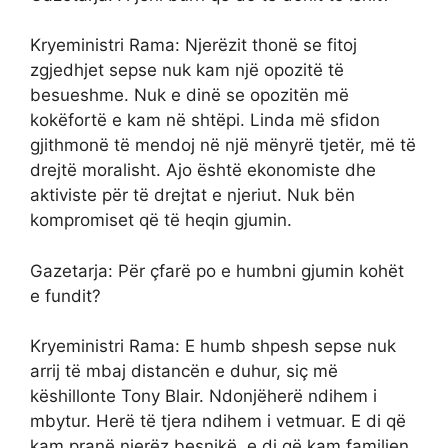
Kryeministri Rama: Njerëzit thonë se fitoj
zgjedhjet sepse nuk kam një opozitë të
besueshme. Nuk e dinë se opozitën më
kokëfortë e kam në shtëpi. Linda më sfidon
gjithmonë të mendoj në një mënyrë tjetër, më të
drejtë moralisht. Ajo është ekonomiste dhe
aktiviste për të drejtat e njeriut. Nuk bën
kompromiset që të heqin gjumin.
Gazetarja: Për çfarë po e humbni gjumin kohët
e fundit?
Kryeministri Rama: E humb shpesh sepse nuk
arrij të mbaj distancën e duhur, siç më
këshillonte Tony Blair. Ndonjëherë ndihem i
mbytur. Herë të tjera ndihem i vetmuar. E di që
kam pranë njerëz besnikë, e di që kam familjen