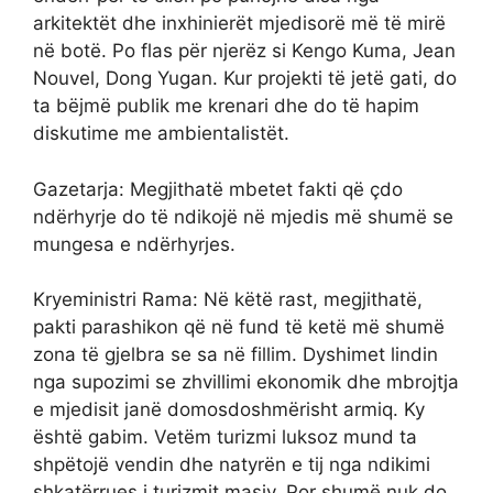
arkitektët dhe inxhinierët mjedisorë më të mirë
në botë. Po flas për njerëz si Kengo Kuma, Jean
Nouvel, Dong Yugan. Kur projekti të jetë gati, do
ta bëjmë publik me krenari dhe do të hapim
diskutime me ambientalistët.
Gazetarja: Megjithatë mbetet fakti që çdo
ndërhyrje do të ndikojë në mjedis më shumë se
mungesa e ndërhyrjes.
Kryeministri Rama: Në këtë rast, megjithatë,
pakti parashikon që në fund të ketë më shumë
zona të gjelbra se sa në fillim. Dyshimet lindin
nga supozimi se zhvillimi ekonomik dhe mbrojtja
e mjedisit janë domosdoshmërisht armiq. Ky
është gabim. Vetëm turizmi luksoz mund ta
shpëtojë vendin dhe natyrën e tij nga ndikimi
shkatërrues i turizmit masiv. Por shumë nuk do