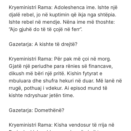
Kryeministri Rama: Adoleshenca ime. Ishte një
djalë rebel, jo në kuptimin që ikja nga shtëpia.
Ishte rebel në mendje. Nëna ime më thoshte:
“Ajo gjuhë do të të çojë në ferr”.
Gazetarja: A kishte të drejtë?
Kryeministri Rama: Për pak më çoi në morg.
Gjatë një periudhe para rënies së financave,
dikush më bëri një pritë. Kishin fytyrat e
mbuluara dhe shufra hekuri në duar. Më lanë në
rrugë, pothuaj i vdekur. Ai episod mund të
kishte ndryshuar jetën time.
Gazetarja: Domethënë?
Kryeministri Rama: Kisha vendosur të rrija në