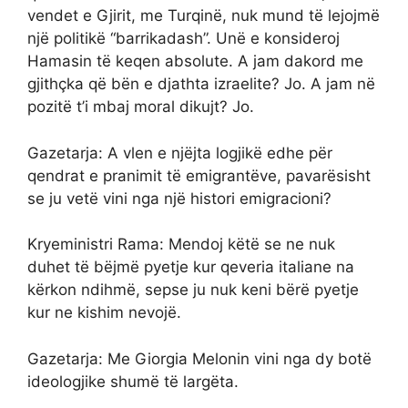
vendet e Gjirit, me Turqinë, nuk mund të lejojmë
një politikë “barrikadash”. Unë e konsideroj
Hamasin të keqen absolute. A jam dakord me
gjithçka që bën e djathta izraelite? Jo. A jam në
pozitë t’i mbaj moral dikujt? Jo.
Gazetarja: A vlen e njëjta logjikë edhe për
qendrat e pranimit të emigrantëve, pavarësisht
se ju vetë vini nga një histori emigracioni?
Kryeministri Rama: Mendoj këtë se ne nuk
duhet të bëjmë pyetje kur qeveria italiane na
kërkon ndihmë, sepse ju nuk keni bërë pyetje
kur ne kishim nevojë.
Gazetarja: Me Giorgia Melonin vini nga dy botë
ideologjike shumë të largëta.