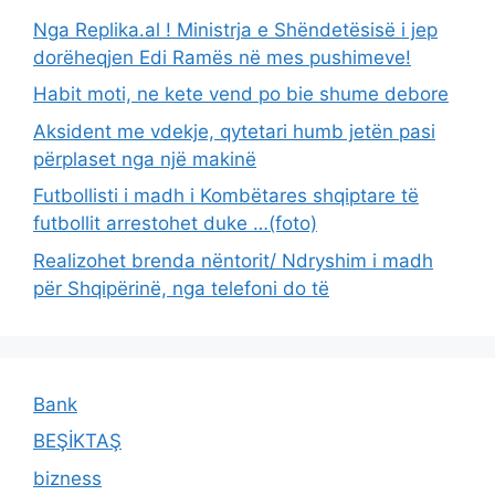
Nga Replika.al ! Ministrja e Shëndetësisë i jep
dorëheqjen Edi Ramës në mes pushimeve!
Habit moti, ne kete vend po bie shume debore
Aksident me vdekje, qytetari humb jetën pasi
përplaset nga një makinë
Futbollisti i madh i Kombëtares shqiptare të
futbollit arrestohet duke …(foto)
Realizohet brenda nëntorit/ Ndryshim i madh
për Shqipërinë, nga telefoni do të
Bank
BEŞİKTAŞ
bizness