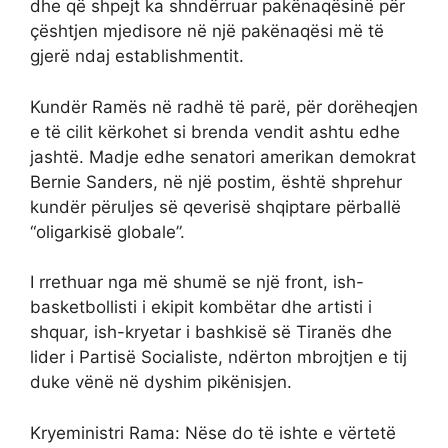
dhe që shpejt ka shndërruar pakënaqësinë për
çështjen mjedisore në një pakënaqësi më të
gjerë ndaj establishmentit.
Kundër Ramës në radhë të parë, për dorëheqjen
e të cilit kërkohet si brenda vendit ashtu edhe
jashtë. Madje edhe senatori amerikan demokrat
Bernie Sanders, në një postim, është shprehur
kundër përuljes së qeverisë shqiptare përballë
“oligarkisë globale”.
I rrethuar nga më shumë se një front, ish-
basketbollisti i ekipit kombëtar dhe artisti i
shquar, ish-kryetar i bashkisë së Tiranës dhe
lider i Partisë Socialiste, ndërton mbrojtjen e tij
duke vënë në dyshim pikënisjen.
Kryeministri Rama: Nëse do të ishte e vërtetë