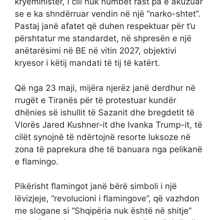
kryeministër, i cili nuk humbet rast pa e akuzuar
se e ka shndërruar vendin në një “narko-shtet”.
Pastaj janë afatet që duhen respektuar për t’u
përshtatur me standardet, në shpresën e një
anëtarësimi në BE në vitin 2027, objektivi
kryesor i këtij mandati të tij të katërt.
Që nga 23 maji, mijëra njerëz janë derdhur në
rrugët e Tiranës për të protestuar kundër
dhënies së ishullit të Sazanit dhe bregdetit të
Vlorës Jared Kushner-it dhe Ivanka Trump-it, të
cilët synojnë të ndërtojnë resorte luksoze në
zona të paprekura dhe të banuara nga pelikanë
e flamingo.
Pikërisht flamingot janë bërë simboli i një
lëvizjeje, “revolucioni i flamingove”, që vazhdon
me slogane si “Shqipëria nuk është në shitje”