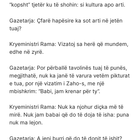
“kopsht” tjetër ku të shohin: si kultura apo arti.
Gazetarja: Çfarë hapësire ka sot arti në jetën
tuaj?
Kryeministri Rama: Vizatoj sa herë që mundem,
edhe në zyrë.
Gazetarja: Por përballë tavolinës tuaj të punës,
megjithatë, nuk ka janë të varura vetëm pikturat
e tua, por një vizatim i Zaho-s, me një
mbishkrim: “Babi, jam krenar për ty”.
Kryeministri Rama: Nuk ka njohur diçka më të
mirë. Nuk jam babai që do të doja të isha: puna
nuk ma lejon.
Gazetarja: A jeni burri që do të donit të ishit?