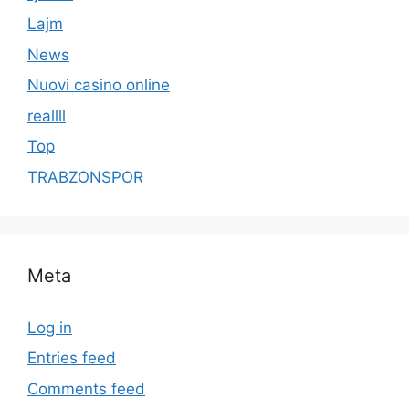
Lajm
News
Nuovi casino online
reallll
Top
TRABZONSPOR
Meta
Log in
Entries feed
Comments feed