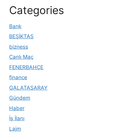
Categories
Bank
BEŞİKTAŞ
bizness
Canlı Maç
FENERBAHÇE
finance
GALATASARAY
Gündem
Haber
İş İlanı
Lajm