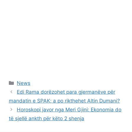
Categories
News
Edi Rama dorëzohet para gjermanëve për
mandatin e SPAK; a po rikthehet Altin Dumani?
Horoskopi javor nga Meri Gjini: Ekonomia do
të sjellë ankth për këto 2 shenja