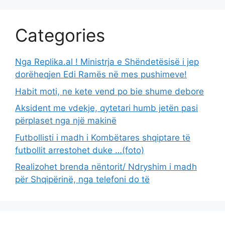
Categories
Nga Replika.al ! Ministrja e Shëndetësisë i jep
dorëheqjen Edi Ramës në mes pushimeve!
Habit moti, ne kete vend po bie shume debore
Aksident me vdekje, qytetari humb jetën pasi
përplaset nga një makinë
Futbollisti i madh i Kombëtares shqiptare të
futbollit arrestohet duke …(foto)
Realizohet brenda nëntorit/ Ndryshim i madh
për Shqipërinë, nga telefoni do të