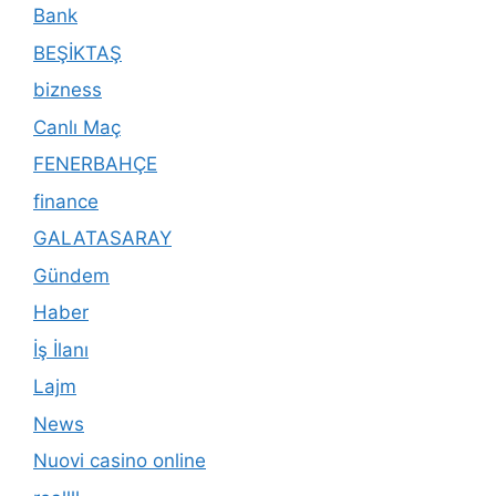
Bank
BEŞİKTAŞ
bizness
Canlı Maç
FENERBAHÇE
finance
GALATASARAY
Gündem
Haber
İş İlanı
Lajm
News
Nuovi casino online