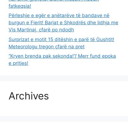
fatkeqsia!
Përleshje e egër e anëtarëve të bandave në
burgun e Fierit! Barjat e Shkodrës dhe lidhja me
Vis Martinaj, cfarë po ndodh
Surprizat e motit 15 ditëshin e parë të Gushtit!
Meteorologu tregon çfarë na pret
“Kryen brenda pak sekonda!”/ Merr fund epoka
e pritjes!
Archives