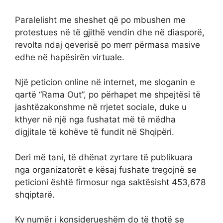
Paralelisht me sheshet që po mbushen me
protestues në të gjithë vendin dhe në diasporë,
revolta ndaj qeverisë po merr përmasa masive
edhe në hapësirën virtuale.
Një peticion online në internet, me sloganin e
qartë “Rama Out”, po përhapet me shpejtësi të
jashtëzakonshme në rrjetet sociale, duke u
kthyer në një nga fushatat më të mëdha
digjitale të kohëve të fundit në Shqipëri.
Deri më tani, të dhënat zyrtare të publikuara
nga organizatorët e kësaj fushate tregojnë se
peticioni është firmosur nga saktësisht 453,678
shqiptarë.
Ky numër i konsiderueshëm do të thotë se