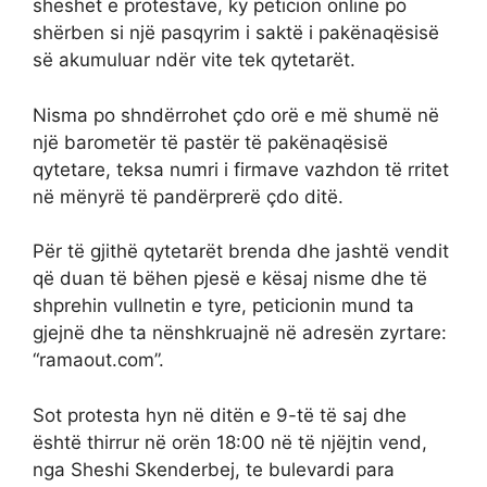
sheshet e protestave, ky peticion online po
shërben si një pasqyrim i saktë i pakënaqësisë
së akumuluar ndër vite tek qytetarët.
Nisma po shndërrohet çdo orë e më shumë në
një barometër të pastër të pakënaqësisë
qytetare, teksa numri i firmave vazhdon të rritet
në mënyrë të pandërprerë çdo ditë.
Për të gjithë qytetarët brenda dhe jashtë vendit
që duan të bëhen pjesë e kësaj nisme dhe të
shprehin vullnetin e tyre, peticionin mund ta
gjejnë dhe ta nënshkruajnë në adresën zyrtare:
“ramaout.com”.
Sot protesta hyn në ditën e 9-të të saj dhe
është thirrur në orën 18:00 në të njëjtin vend,
nga Sheshi Skenderbej, te bulevardi para