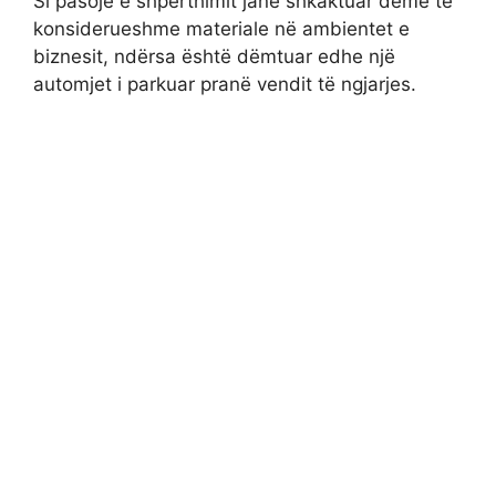
Si pasojë e shpërthimit janë shkaktuar dëme të
konsiderueshme materiale në ambientet e
biznesit, ndërsa është dëmtuar edhe një
automjet i parkuar pranë vendit të ngjarjes.