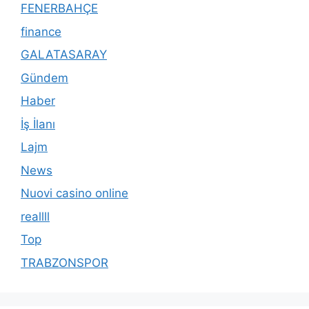
FENERBAHÇE
finance
GALATASARAY
Gündem
Haber
İş İlanı
Lajm
News
Nuovi casino online
reallll
Top
TRABZONSPOR