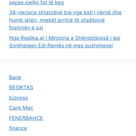
sepse sjellin fat të keq
38-vjeçarja shtatzënë bie nga kati i nëntë dhe
humb jetën, mjekët arrijnë të shpëtojnë
foshnjën e saj
Nga Replika.al ! Ministrja e Shëndetësisë i jep
dorëheqjen Edi Ramës në mes pushimeve!
Bank
BEŞİKTAŞ
bizness
Canlı Maç
FENERBAHÇE
finance