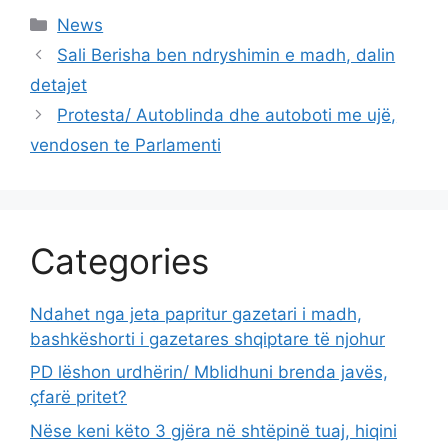
Categories
News
Sali Berisha ben ndryshimin e madh, dalin
detajet
Protesta/ Autoblinda dhe autoboti me ujë,
vendosen te Parlamenti
Categories
Ndahet nga jeta papritur gazetari i madh,
bashkëshorti i gazetares shqiptare të njohur
PD lëshon urdhërin/ Mblidhuni brenda javës,
çfarë pritet?
Nëse keni këto 3 gjëra në shtëpinë tuaj, hiqini