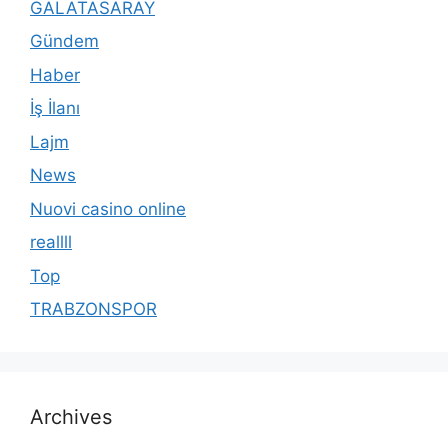
GALATASARAY
Gündem
Haber
İş İlanı
Lajm
News
Nuovi casino online
reallll
Top
TRABZONSPOR
Archives