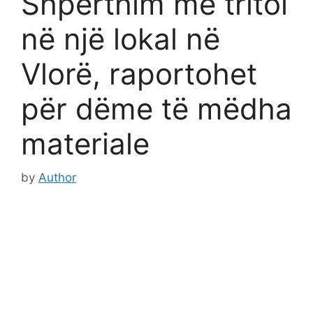
Shpërthim me tritol
në një lokal në
Vlorë, raportohet
për dëme të mëdha
materiale
by
Author