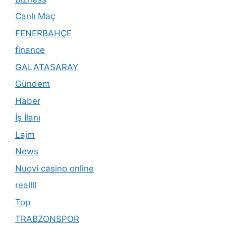
Canlı Maç
FENERBAHÇE
finance
GALATASARAY
Gündem
Haber
İş İlanı
Lajm
News
Nuovi casino online
reallll
Top
TRABZONSPOR