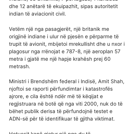
dhe 12 anëtarë të ekuipazhit, sipas autoritetit
indian të aviacionit civil.
Vetëm një nga pasagjerët, një britanik me
origjinë indiane i ulur në pjesën e përparme të
trupit të avionit, mbijetoi mrekullisht dhe u nxor i
plagosur nga rrënojat e 787-8, një aeroplan 57
metra i gjatë me një hapje krahësh prej 60
metrash.
Ministri i Brendshëm federal i Indisë, Amit Shah,
njoftoi se raporti përfundimtar i katastrofës
ajrore, e cila është ndër më të këqijat e
regjistruara në botë që nga viti 2000, nuk do të
bëhet publik derisa të përfundojnë testet e
ADN-së për të identifikuar të gjitha viktimat.
Hetuesit kanë gjetur një nga dy të