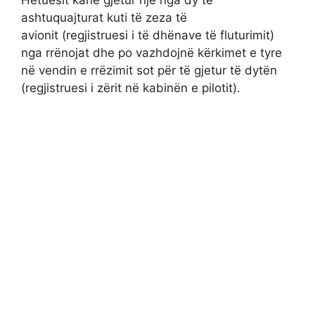
ashtuquajturat kuti të zeza të
avionit (regjistruesi i të dhënave të fluturimit)
nga rrënojat dhe po vazhdojnë kërkimet e tyre
në vendin e rrëzimit sot për të gjetur të dytën
(regjistruesi i zërit në kabinën e pilotit).