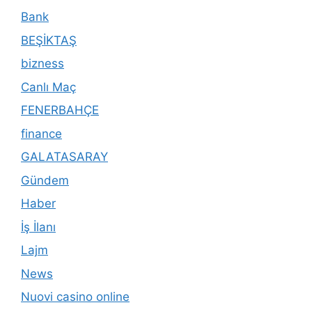
Bank
BEŞİKTAŞ
bizness
Canlı Maç
FENERBAHÇE
finance
GALATASARAY
Gündem
Haber
İş İlanı
Lajm
News
Nuovi casino online