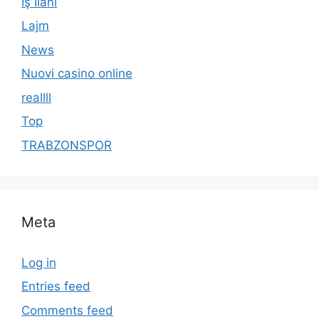
İş İlanı
Lajm
News
Nuovi casino online
reallll
Top
TRABZONSPOR
Meta
Log in
Entries feed
Comments feed