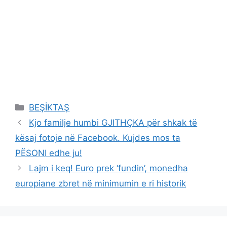
Categories
BEŞİKTAŞ
Kjo familje humbi GJITHÇKA për shkak të
kësaj fotoje në Facebook. Kujdes mos ta
PËSONI edhe ju!
Lajm i keq! Euro prek ‘fundin’, monedha
europiane zbret në minimumin e ri historik