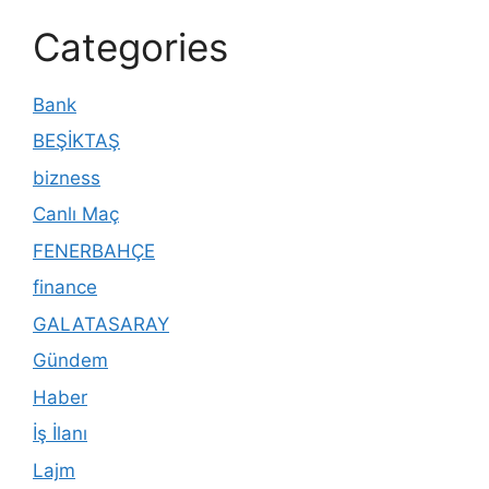
Categories
Bank
BEŞİKTAŞ
bizness
Canlı Maç
FENERBAHÇE
finance
GALATASARAY
Gündem
Haber
İş İlanı
Lajm