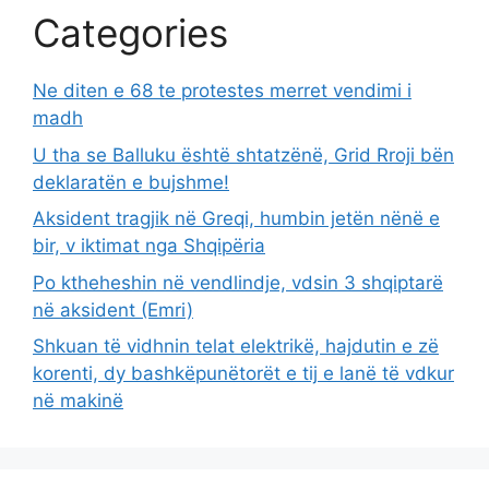
Categories
Ne diten e 68 te protestes merret vendimi i
madh
U tha se Balluku është shtatzënë, Grid Rroji bën
deklaratën e bujshme!
Aksident tragjik në Greqi, humbin jetën nënë e
bir, v iktimat nga Shqipëria
Po ktheheshin në vendlindje, vdsin 3 shqiptarë
në aksident (Emri)
Shkuan të vidhnin telat elektrikë, hajdutin e zë
korenti, dy bashkëpunëtorët e tij e lanë të vdkur
në makinë