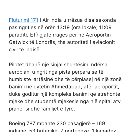
Fluturimi 171
i Air India u rrëzua disa sekonda
pas ngritjes në orën 13:19 (ora lokale; 11:09
paradite ET) gjatë rrugës për në Aeroportin
Gatwick të Londrës, tha autoriteti i aviacionit
civil të Indisë.
Pilotët dhanë një sinjal shqetësimi ndërsa
aeroplani u ngrit nga pista përpara se të
humbiste lartësinë dhe të përplasej në një zonë
banimi në qytetin Ahmedabad, afër aeroportit,
duke goditur një kompleks banimi që strehonte
mjekë dhe studentë mjekësie nga një spital aty
pranë, si dhe familjet e tyre.
Boeing 787 mbante 230 pasagjerë – 169
indianë, 53 britanikë, 7 portugezë, 1 kanadez –