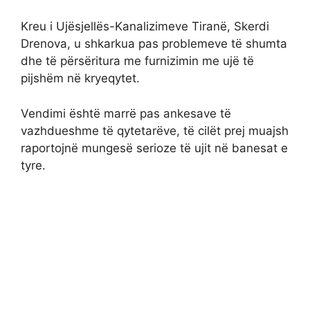
Kreu i Ujësjellës-Kanalizimeve Tiranë, Skerdi
Drenova, u shkarkua pas problemeve të shumta
dhe të përsëritura me furnizimin me ujë të
pijshëm në kryeqytet.
Vendimi është marrë pas ankesave të
vazhdueshme të qytetarëve, të cilët prej muajsh
raportojnë mungesë serioze të ujit në banesat e
tyre.