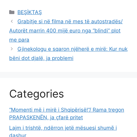
Categories
BEŞİKTAŞ
Grabitje si në filma në mes të autostradës/
Autorët marrin 400 mijë euro nga “blindi” plot
me para
Gjinekologu e sqaron njëherë e mirë: Kur nuk
bëni dot djalë, ja problemi
Categories
“Momenti më i mirë i Shqipërisë!”/ Rama tregon
PRAPASKENËN, ja çfarë pritet
Lajm i trishtë, ndërron jetë mësuesi shumē i
dashur