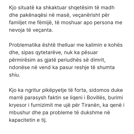
Kjo situatë ka shkaktuar shqetësim të madh
dhe pakënaqësi në masë, veçanërisht për
familjet me fëmijë, të moshuar apo persona me
nevoja të veçanta.
Problematika është thelluar me kalimin e kohës
dhe, sipas qytetarëve, nuk ka pësuar
përmirësim as gjatë periudhës së dimrit,
ndonëse në vend ka pasur reshje të shumta
shiu.
Kjo ka ngritur pikëpyetje të forta, sidomos duke
marrë parasysh faktin se liqeni i Bovillës, burimi
kryesor i furnizimit me ujë për Tiranën, ka qenë i
mbushur dhe pa probleme të dukshme në
kapacitetin e tij.