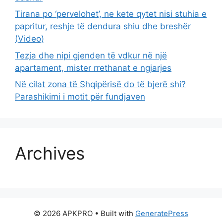
Tirana po ‘pervelohet’, ne kete qytet nisi stuhia e
papritur, reshje të dendura shiu dhe breshër
(Video)
Tezja dhe nipi gjenden të vdkur në një
apartament, mister rrethanat e ngjarjes
Në cilat zona të Shqipërisë do të bjerë shi?
Parashikimi i motit për fundjaven
Archives
© 2026 APKPRO
• Built with
GeneratePress