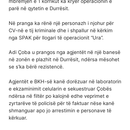
mbrëmjen e 1 korrikut ka kryer operacionin e
parë në qytetin e Durrësit.
Në pranga ka rënë një personazh i njohur për
CV-në e tij kriminale dhe i shpallur në kërkim
nga SPAK për llogari të operacionit “Ura”.
Adi Çoba u prangos nga agjentët në një banesë
në zonën e plazhit në Durrësit, ndërsa mësohet
se s’ka bërë rezistencë.
Agjentët e BKH-së kanë dorëzuar në laboratorin
e ekzaminimit celularin e sekuestruar Çobës
ndërsa në filtër po kalojnë edhe veprimet e
zyrtarëve të policisë për të faktuar nëse kanë
shmanguar apo jo arrestimin e personave të
kërkuar.