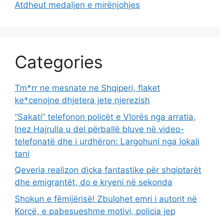
Atdheut medaljen e mirënjohjes
Categories
Tm*rr ne mesnate ne Shqiperi, flaket
ke*cenojne dhjetera jete njerezish
“Sakati” telefonon policët e Vlorës nga arratia,
Inez Hajrulla u del përballë bluve në video-
telefonatë dhe i urdhëron: Largohuni nga lokali
tani
Qeveria realizon diçka fantastike për shqiptarët
dhe emigrantët, do e kryeni në sekonda
Shokun e fëmijërisë! Zbulohet emri i autorit në
Korçë, e pabesueshme motivi, policia jep