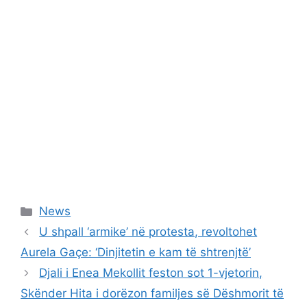
Categories
News
U shpall ‘armike’ në protesta, revoltohet
Aurela Gaçe: ‘Dinjitetin e kam të shtrenjtë’
Djali i Enea Mekollit feston sot 1-vjetorin,
Skënder Hita i dorëzon familjes së Dëshmorit të