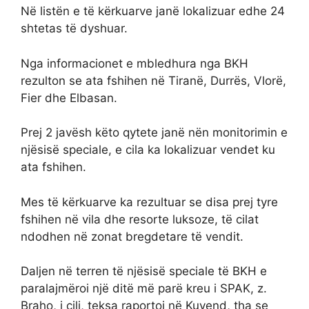
Në listën e të kërkuarve janë lokalizuar edhe 24
shtetas të dyshuar.
Nga informacionet e mbledhura nga BKH
rezulton se ata fshihen në Tiranë, Durrës, Vlorë,
Fier dhe Elbasan.
Prej 2 javësh këto qytete janë nën monitorimin e
njësisë speciale, e cila ka lokalizuar vendet ku
ata fshihen.
Mes të kërkuarve ka rezultuar se disa prej tyre
fshihen në vila dhe resorte luksoze, të cilat
ndodhen në zonat bregdetare të vendit.
Daljen në terren të njësisë speciale të BKH e
paralajmëroi një ditë më parë kreu i SPAK, z.
Braho, i cili, teksa raportoi në Kuvend, tha se