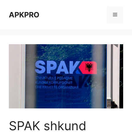
Skip
to
APKPRO
Menu
content
SPAK shkund