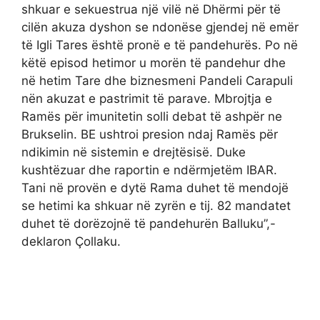
shkuar e sekuestrua një vilë në Dhërmi për të
cilën akuza dyshon se ndonëse gjendej në emër
të Igli Tares është pronë e të pandehurës. Po në
këtë episod hetimor u morën të pandehur dhe
në hetim Tare dhe biznesmeni Pandeli Carapuli
nën akuzat e pastrimit të parave. Mbrojtja e
Ramës për imunitetin solli debat të ashpër ne
Brukselin. BE ushtroi presion ndaj Ramës për
ndikimin në sistemin e drejtësisë. Duke
kushtëzuar dhe raportin e ndërmjetëm IBAR.
Tani në provën e dytë Rama duhet të mendojë
se hetimi ka shkuar në zyrën e tij. 82 mandatet
duhet të dorëzojnë të pandehurën Balluku”,-
deklaron Çollaku.