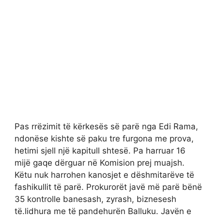
Pas rrëzimit të kërkesës së parë nga Edi Rama,
ndonëse kishte së paku tre furgona me prova,
hetimi sjell një kapitull shtesë. Pa harruar 16
mijë gaqe dërguar në Komision prej muajsh.
Këtu nuk harrohen kanosjet e dëshmitarëve të
fashikullit të parë. Prokurorët javë më parë bënë
35 kontrolle banesash, zyrash, biznesesh
të.lidhura me të pandehurën Balluku. Javën e