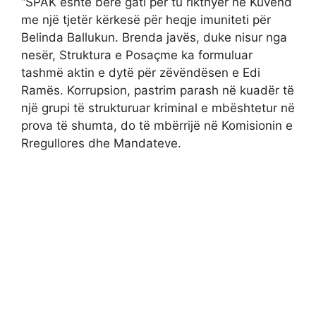
“SPAK është bërë gati për tu rikthyer në Kuvend
me një tjetër kërkesë për heqje imuniteti për
Belinda Ballukun. Brenda javës, duke nisur nga
nesër, Struktura e Posaçme ka formuluar
tashmë aktin e dytë për zëvëndësen e Edi
Ramës. Korrupsion, pastrim parash në kuadër të
një grupi të strukturuar kriminal e mbështetur në
prova të shumta, do të mbërrijë në Komisionin e
Rregullores dhe Mandateve.