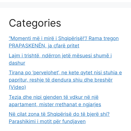
Categories
“Momenti më i mirë i Shqipërisë!”/ Rama tregon
PRAPASKENËN, ja çfarë pritet
Lajm i trishtë, ndërron jetë mësuesi shumē i
dashur
Tirana po ‘pervelohet’, ne kete qytet nisi stuhia e
papritur, reshje të dendura shiu dhe breshër
(Video)
Tezja dhe nipi gjenden të vdkur në një
apartament, mister rrethanat e ngjarjes
Në cilat zona të Shqipërisë do të bjerë shi?
Parashikimi i motit për fundjaven