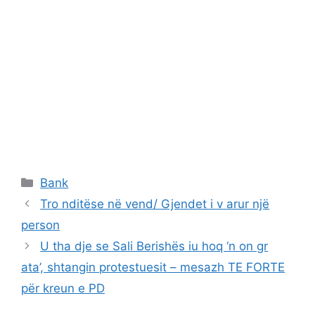
Categories
Bank
Tro nditëse në vend/ Gjendet i v arur një
person
U tha dje se Sali Berishës iu hoq ‘n on gr
ata’, shtangin protestuesit – mesazh TE FORTE
për kreun e PD