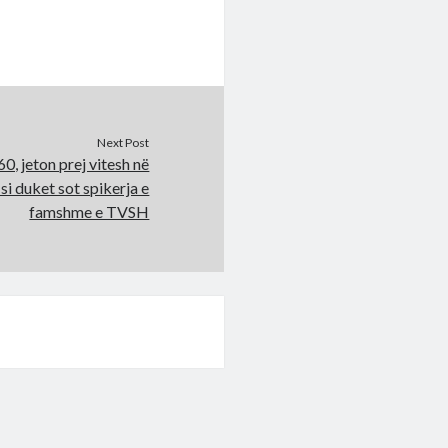
Next Post
60, jeton prej vitesh në
si duket sot spikerja e
famshme e TVSH