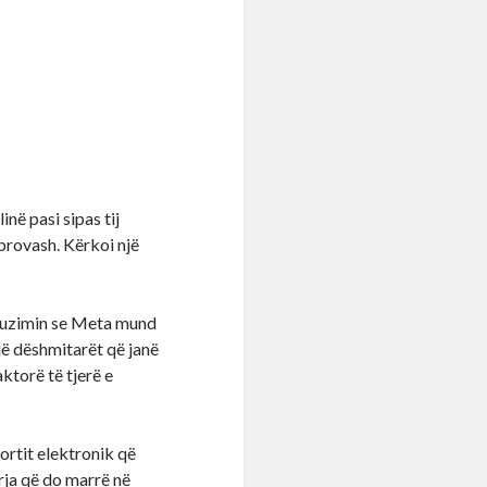
në pasi sipas tij
provash. Kërkoi një
refuzimin se Meta mund
ë dëshmitarët që janë
aktorë të tjerë e
ortit elektronik që
rja që do marrë në