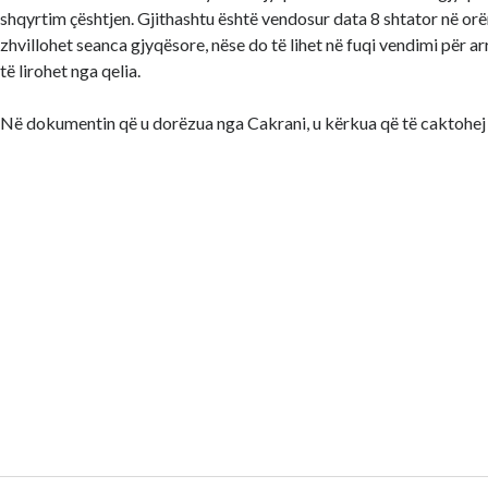
shqyrtim çështjen. Gjithashtu është vendosur data 8 shtator në or
zhvillohet seanca gjyqësore, nëse do të lihet në fuqi vendimi për a
të lirohet nga qelia.
Në dokumentin që u dorëzua nga Cakrani, u kërkua që të caktohej 