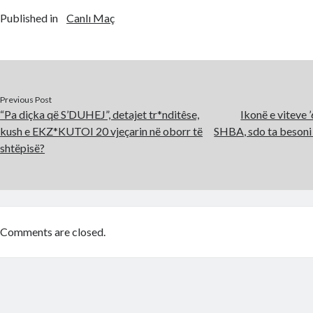
Published in
Canlı Maç
Previous Post
“Pa diçka që S’DUHEJ”, detajet tr*nditêse,
Ikonë e viteve ’
kush e EKZ*KUTOI 20 vjeçarin në oborr të
SHBA, sdo ta besoni 
shtëpisë?
Comments are closed.