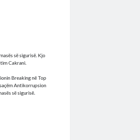
masës së sigurisë. Kjo
jtim Cakrani.
sionin Breaking në Top
Posaçëm Antikorrupsion
masës së sigurisë.