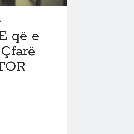
e
 që e
 Çfarë
ATOR