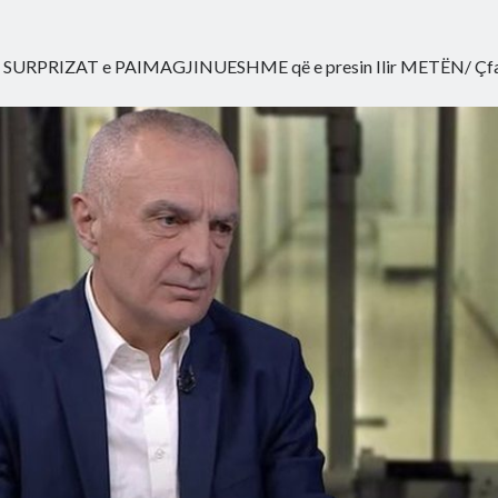
»
SURPRIZAT e PAIMAGJINUESHME që e presin Ilir METËN/ Çfa