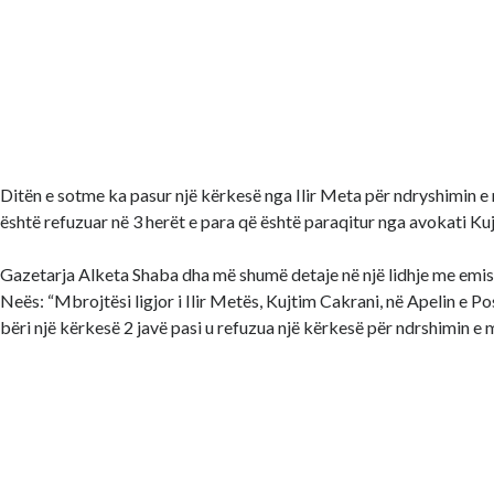
Ditën e sotme ka pasur një kërkesë nga Ilir Meta për ndryshimin e 
është refuzuar në 3 herët e para që është paraqitur nga avokati Ku
Gazetarja Alketa Shaba dha më shumë detaje në një lidhje me emi
Neës: “Mbrojtësi ligjor i Ilir Metës, Kujtim Cakrani, në Apelin e 
bëri një kërkesë 2 javë pasi u refuzua një kërkesë për ndrshimin e 