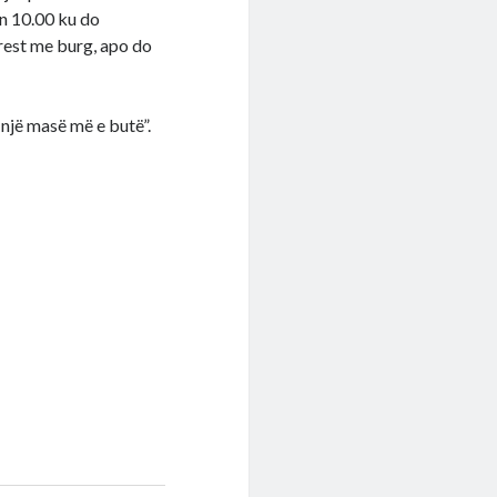
ën 10.00 ku do
rrest me burg, apo do
një masë më e butë”.