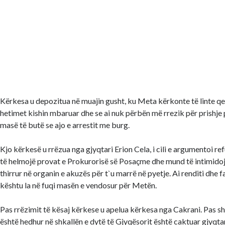
Kërkesa u depozitua në muajin gusht, ku Meta kërkonte të linte qeli
hetimet kishin mbaruar dhe se ai nuk përbën më rrezik për prishje 
masë të butë se ajo e arrestit me burg.
Kjo kërkesë u rrëzua nga gjyqtari Erion Cela, i cili e argumentoi 
të helmojë provat e Prokurorisë së Posaçme dhe mund të intimidoj
thirrur në organin e akuzës për t`u marrë në pyetje. Ai renditi dhe f
kështu la në fuqi masën e vendosur për Metën.
Pas rrëzimit të kësaj kërkese u apelua kërkesa nga Cakrani. Pas sh
është hedhur në shkallën e dytë të Gjyqësorit është caktuar gjyqta